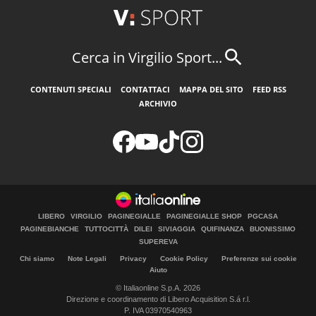
Cerca in Virgilio Sport...
CONTENUTI SPECIALI
CONTATTACI
MAPPA DEL SITO
FEED RSS
ARCHIVIO
LIBERO
VIRGILIO
PAGINEGIALLE
PAGINEGIALLE SHOP
PGCASA
PAGINEBIANCHE
TUTTOCITTÀ
DILEI
SIVIAGGIA
QUIFINANZA
BUONISSIMO
SUPEREVA
Chi siamo
Note Legali
Privacy
Cookie Policy
Preferenze sui cookie
Aiuto
© Italiaonline S.p.A. 2026
Direzione e coordinamento di Libero Acquisition S.á r.l.
P. IVA 03970540963