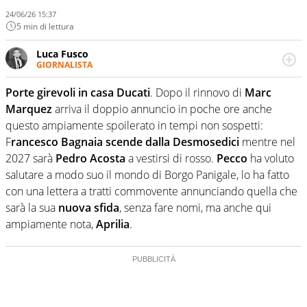
24/06/26 15:37
5 min di lettura
Luca Fusco
GIORNALISTA
Giornalista multimediale. Quando si accendono i motori,
lui sgasa, impenna, derapa. E spesso e volentieri finisce
Porte girevoli in casa Ducati
. Dopo il rinnovo di
Marc
sul podio
Marquez
arriva il doppio annuncio in poche ore anche
questo ampiamente spoilerato in tempi non sospetti:
F
rancesco Bagnaia scende dalla Desmosedici
mentre nel
2027 sarà
Pedro Acosta
a vestirsi di rosso.
Pecco
ha voluto
salutare a modo suo il mondo di Borgo Panigale, lo ha fatto
con una lettera a tratti commovente annunciando quella che
sarà la sua
nuova sfida
, senza fare nomi, ma anche qui
ampiamente nota,
Aprilia
.