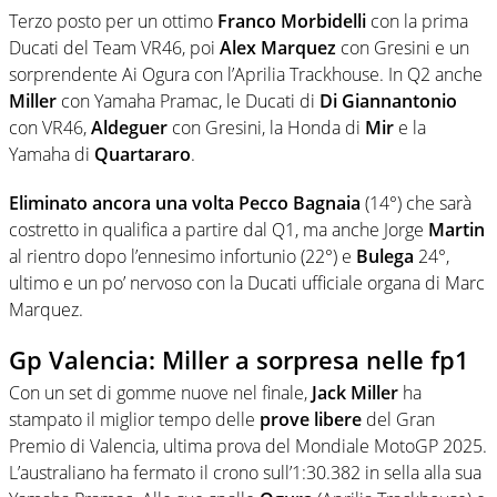
Terzo posto per un ottimo
Franco Morbidelli
con la prima
Ducati del Team VR46, poi
Alex Marquez
con Gresini e un
sorprendente Ai Ogura con l’Aprilia Trackhouse. In Q2 anche
Miller
con Yamaha Pramac, le Ducati di
Di Giannantonio
con VR46,
Aldeguer
con Gresini, la Honda di
Mir
e la
Yamaha di
Quartararo
.
Eliminato ancora una volta Pecco Bagnaia
(14°) che sarà
costretto in qualifica a partire dal Q1, ma anche Jorge
Martin
al rientro dopo l’ennesimo infortunio (22°) e
Bulega
24°,
ultimo e un po’ nervoso con la Ducati ufficiale organa di Marc
Marquez.
Gp Valencia: Miller a sorpresa nelle fp1
Con un set di gomme nuove nel finale,
Jack Miller
ha
stampato il miglior tempo delle
prove libere
del Gran
Premio di Valencia, ultima prova del Mondiale MotoGP 2025.
L’australiano ha fermato il crono sull’1:30.382 in sella alla sua