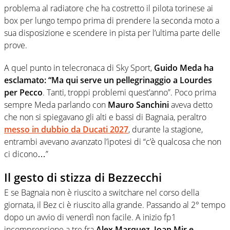
problema al radiatore che ha costretto il pilota torinese ai
box per lungo tempo prima di prendere la seconda moto a
sua disposizione e scendere in pista per l’ultima parte delle
prove.
A quel punto in telecronaca di Sky Sport,
Guido Meda ha
esclamato: “Ma qui serve un pellegrinaggio a Lourdes
per Pecco
. Tanti, troppi problemi quest’anno”. Poco prima
sempre Meda parlando con
Mauro Sanchini
aveva detto
che non si spiegavano gli alti e bassi di Bagnaia, peraltro
messo in dubbio da Ducati 2027
, durante la stagione,
entrambi avevano avanzato l’ipotesi di “c’è qualcosa che non
ci dicono…”
Il gesto di stizza di Bezzecchi
E se Bagnaia non è riuscito a switchare nel corso della
giornata, il Bez ci è riuscito alla grande. Passando al 2° tempo
dopo un avvio di venerdì non facile. A inizio fp1
incomprensione a tre fra
Alex Marquez, Joan Mir e