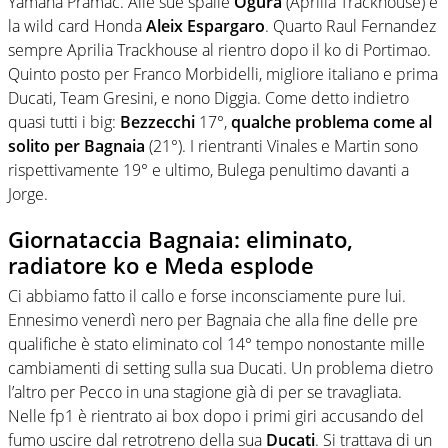
Yamaha Pramac. Alle sue spalle
Ogura
(Aprilia Trackhouse) e
la wild card Honda
Aleix Espargaro
. Quarto Raul Fernandez
sempre Aprilia Trackhouse al rientro dopo il ko di Portimao.
Quinto posto per Franco Morbidelli, migliore italiano e prima
Ducati, Team Gresini, e nono Diggia. Come detto indietro
quasi tutti i big:
Bezzecchi
17°,
qualche problema come al
solito per Bagnaia
(21°). I rientranti Vinales e Martin sono
rispettivamente 19° e ultimo, Bulega penultimo davanti a
Jorge.
Giornataccia Bagnaia: eliminato,
radiatore ko e Meda esplode
Ci abbiamo fatto il callo e forse inconsciamente pure lui.
Ennesimo venerdì nero per Bagnaia che alla fine delle pre
qualifiche è stato eliminato col 14° tempo nonostante mille
cambiamenti di setting sulla sua Ducati. Un problema dietro
l’altro per Pecco in una stagione già di per se travagliata.
Nelle fp1 è rientrato ai box dopo i primi giri accusando del
fumo uscire dal retrotreno della sua
Ducati
. Si trattava di un