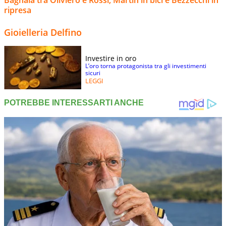
Bagnaia tra Oliviero e Rossi, Martin in bici e Bezzecchi in
ripresa
Gioielleria Delfino
Investire in oro
L’oro torna protagonista tra gli investimenti
sicuri
LEGGI