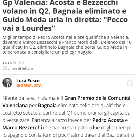
Gp Valencia: Acosta e Bezzecchi
volano in Q2, Bagnaia eliminato e
Guido Meda urla in diretta: "Pecco
vai a Lourdes"
Miglior tempo di Pedro Acosta nelle pre qualifiche a Valencia,
davanti a Marco Bezzecchi e Franco Morbidelli. L'elenco dei 10
qualificati in Q2, eliminato Bagnaia che porta Guido Meda in
telecronaca a consigliare un pellegrinaggio
14/11/25 15:00
5 min di lettura
Luca Fusco
GIORNALISTA
Giornalista multimediale. Quando si accendono i motori,
lui sgasa, impenna, derapa. E spesso e volentieri finisce
Niente da fare. Inizia male il
Gran Premio della Comunità
sul podio
Valenciana
per
Bagnaia
eliminato nelle pre qualifiche e
costretto sabato a partire dal Q1 come oramai gli capita da
diverse gare. Partenza a razzo invece per
Pedro Acosta
e
Marco Bezzecchi
che hanno stampato i due migliori tempi,
lo spagnolo con la Ktm di pochissimo davanti al Bez, peraltro