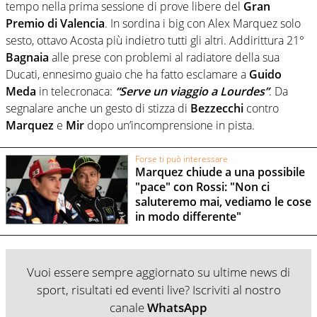
tempo nella prima sessione di prove libere del
Gran
Premio di Valencia
. In sordina i big con Alex Marquez solo
sesto, ottavo Acosta più indietro tutti gli altri. Addirittura 21°
Bagnaia
alle prese con problemi al radiatore della sua
Ducati, ennesimo guaio che ha fatto esclamare a
Guido
Meda
in telecronaca:
“Serve un viaggio a Lourdes”
. Da
segnalare anche un gesto di stizza di
Bezzecchi
contro
Marquez
e
Mir
dopo un’incomprensione in pista.
Forse ti può interessare
Marquez chiude a una possibile
"pace" con Rossi: "Non ci
saluteremo mai, vediamo le cose
in modo differente"
Vuoi essere sempre aggiornato su ultime news di
sport, risultati ed eventi live? Iscriviti al nostro
canale
WhatsApp