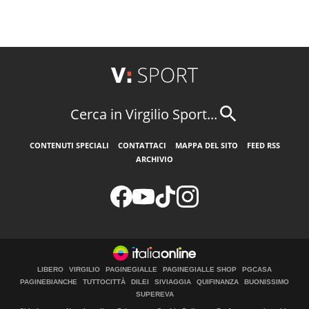
Cerca in Virgilio Sport...
CONTENUTI SPECIALI
CONTATTACI
MAPPA DEL SITO
FEED RSS
ARCHIVIO
LIBERO
VIRGILIO
PAGINEGIALLE
PAGINEGIALLE SHOP
PGCASA
PAGINEBIANCHE
TUTTOCITTÀ
DILEI
SIVIAGGIA
QUIFINANZA
BUONISSIMO
SUPEREVA