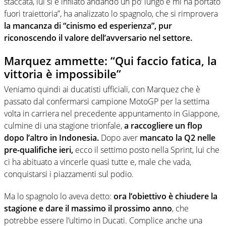
staccata, lui si è infilato andando un po’ lungo e mi ha portato
fuori traiettoria”, ha analizzato lo spagnolo, che si rimprovera
la mancanza di “cinismo ed esperienza”, pur
riconoscendo il valore dell’avversario nel settore.
Marquez ammette: “Qui faccio fatica, la
vittoria è impossibile”
Veniamo quindi ai ducatisti ufficiali, con Marquez che è
passato dal confermarsi campione MotoGP per la settima
volta in carriera nel precedente appuntamento in Giappone,
culmine di una stagione trionfale,
a raccogliere un flop
dopo l’altro in Indonesia.
Dopo aver
mancato la Q2 nelle
pre-qualifiche ieri,
ecco il settimo posto nella Sprint, lui che
ci ha abituato a vincerle quasi tutte e, male che vada,
conquistarsi i piazzamenti sul podio.
Ma lo spagnolo lo aveva detto:
ora l’obiettivo è chiudere la
stagione e dare il massimo il prossimo anno
, che
potrebbe essere l’ultimo in Ducati. Complice anche una