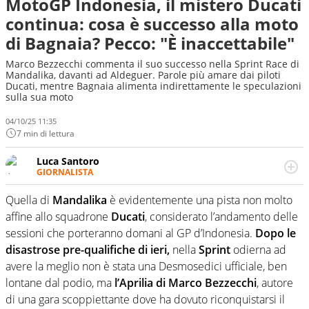
MotoGP Indonesia, il mistero Ducati
continua: cosa è successo alla moto
di Bagnaia? Pecco: "È inaccettabile"
Marco Bezzecchi commenta il suo successo nella Sprint Race di
Mandalika, davanti ad Aldeguer. Parole più amare dai piloti
Ducati, mentre Bagnaia alimenta indirettamente le speculazioni
sulla sua moto
04/10/25 11:35
7 min di lettura
Luca Santoro
GIORNALISTA
Esperto di Motorsport ma, più in generale, appassionato
di tutto ciò che sia Sport, anche senza il Motor. Dà il
Quella di
Mandalika
è evidentemente una pista non molto
meglio di sé quando la strada fa largo alle due o alle
affine allo squadrone
Ducati
, considerato l’andamento delle
quattro ruote
sessioni che porteranno domani al GP d’Indonesia.
Dopo le
disastrose pre-qualifiche di ieri,
nella
Sprint
odierna ad
avere la meglio non è stata una Desmosedici ufficiale, ben
lontane dal podio, ma
l’Aprilia di Marco Bezzecchi
, autore
di una gara scoppiettante dove ha dovuto riconquistarsi il