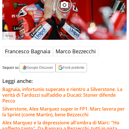
Ansa
Francesco Bagnaia
Marco Bezzecchi
Seguici su:
Google Discover
Fonti preferite
Leggi anche:
Bagnaia, infortunio superato e rientro a Silverstone. La
verità di Tardozzi sull’addio a Ducati: Stoner difende
Pecco
Silverstone, Alex Marquez super in FP1. Marc lavora per
la Sprint (come Martin), bene Bezzecchi
Alex Marquez e la depressione all'ombra di Marc: "Ho
sofferto tanto". Da Bagnaia a Bezzecchi, tutti in pista