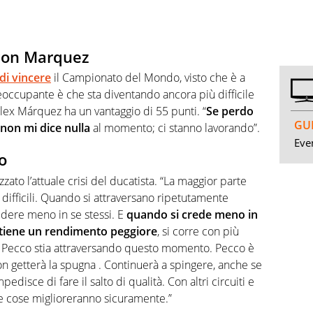
 con Marquez
di vincere
il Campionato del Mondo, visto che è a
eoccupante è che sta diventando ancora più difficile
Álex Márquez ha un vantaggio di 55 punti. “
Se perdo
GUI
 non mi dice nulla
al momento; ci stanno lavorando”.
Even
o
zato l’attuale crisi del ducatista. “La maggior parte
o difficili. Quando si attraversano ripetutamente
edere meno in se stessi. E
quando si crede meno in
 ottiene un rendimento peggiore
, si corre con più
 Pecco stia attraversando questo momento. Pecco è
on getterà la spugna . Continuerà a spingere, anche se
isce di fare il salto di qualità. Con altri circuiti e
le cose miglioreranno sicuramente.”