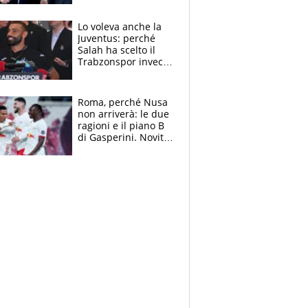
Marocco
Lo voleva anche la
Juventus: perché
Salah ha scelto il
Trabzonspor invece
di un top club
Roma, perché Nusa
non arriverà: le due
ragioni e il piano B
di Gasperini. Novità
su Pellegrini e
Cacciamani