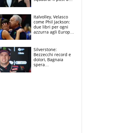
figlio di Amadeus e
Sanremo sullo
sfondo
Italvolley, Velasco
come Phil Jackson:
due libri per ogni
azzurra agli Europei.
Quello per Sylla è
“geniale”
Silverstone:
Bezzecchi record e
dolori, Bagnaia
spera
nell'antidolorifico,
Marquez si tira fuori
e vota Aprilia