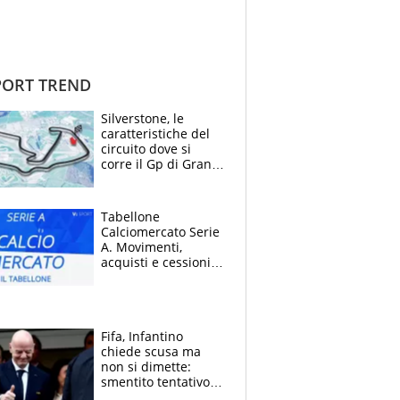
ORT TREND
Silverstone, le
caratteristiche del
circuito dove si
corre il Gp di Gran
Bretagna del
Motomondiale
Tabellone
Calciomercato Serie
A. Movimenti,
acquisti e cessioni:
estate 2026-27
Fifa, Infantino
chiede scusa ma
non si dimette:
smentito tentativo di
corruzione al