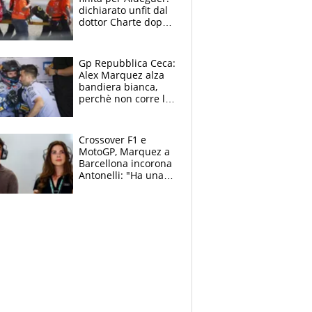
dichiarato unfit dal
dottor Charte dopo
la brutta caduta di
venerdì
Gp Repubblica Ceca:
Alex Marquez alza
bandiera bianca,
perchè non corre la
Sprint e la gara di
Brno
Crossover F1 e
MotoGP, Marquez a
Barcellona incorona
Antonelli: "Ha una
grinta diversa"