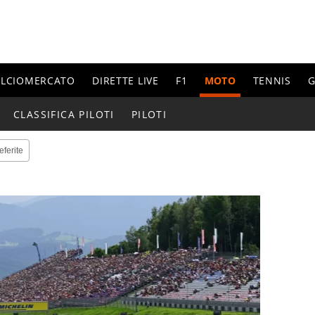
ALCIOMERCATO
DIRETTE LIVE
F1
MOTO
TENNIS
G
CLASSIFICA PILOTI
PILOTI
eferite