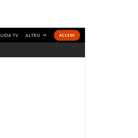
UIDA TV
ALTRO
ACCEDI
CALENDARI E CLASSIFICHE
ALTRI SPORT
MONDIALI 2026
OLIMPIADI
GOSSIP
LIFESTYLE