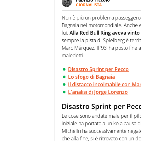
GIORNALISTA
Nella sua carriera ha seguito 
agenzie e testate. Esperienza
Non è più un problema passeggero o 
prevalentemente di calcio
Bagnaia nel motomondiale. Anche e s
lui.
Alla Red Bull Ring aveva vinto
sempre la pista di Spielberg è territo
Marc Márquez. Il ’93’ ha posto fine a
maledetti.
Disastro Sprint per Pecco
Lo sfogo di Bagnaia
Il distacco incolmabile con M
L'analisi di Jorge Lorenzo
Disastro Sprint per Pec
Le cose sono andate male per il pilot
iniziale ha portato a un ko a causa
Michelin ha successivamente negato 
che alla fine, si è ritrovato con un d