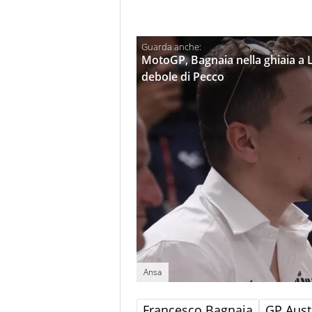
MotoGP, Bagnaia nella ghiaia a L
debole di Pecco
Ansa
Francesco Bagnaia
GP Aust