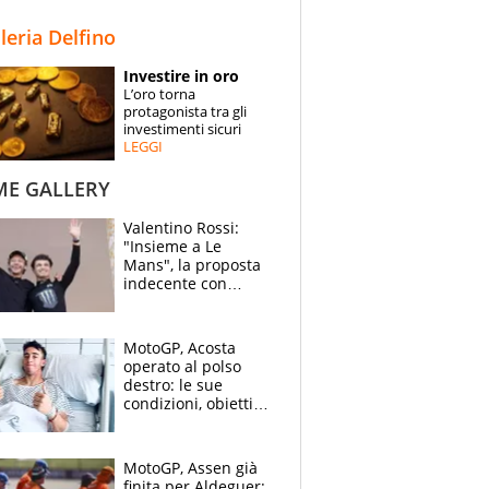
STORIE
lleria Delfino
SPECIALI
Investire in oro
L’oro torna
ESPERTI
protagonista tra gli
investimenti sicuri
LEGGI
CONTATTI
ME GALLERY
Valentino Rossi:
"Insieme a Le
Mans", la proposta
indecente con
Lando Norris al
Festival di
Goodwood
MotoGP, Acosta
operato al polso
destro: le sue
condizioni, obiettivo
Sachsenring
MotoGP, Assen già
finita per Aldeguer: