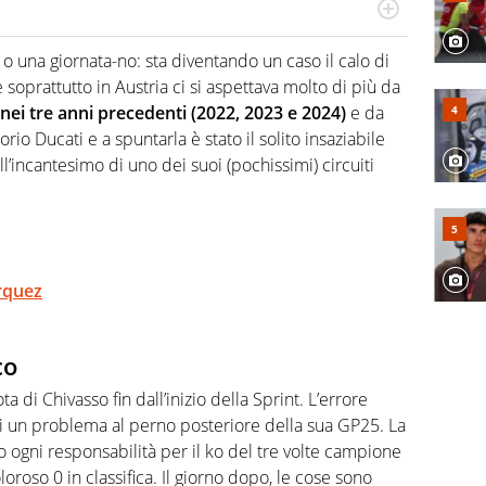
numerose manifestazioni sportive e collaborato con
, competenza, conoscenza e memoria storica. Si occupa
una giornata-no: sta diventando un caso il calo di
oprattutto in Austria ci si aspettava molto di più da
 nei tre anni precedenti (2022, 2023 e 2024)
e da
rio Ducati e a spuntarla è stato il solito insaziabile
ll’incantesimo di uno dei suoi (pochissimi) circuiti
arquez
co
a di Chivasso fin dall’inizio della Sprint. L’errore
 di un problema al perno posteriore della sua GP25. La
ogni responsabilità per il ko del tre volte campione
oloroso 0 in classifica. Il giorno dopo, le cose sono