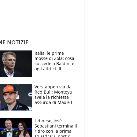
ME NOTIZIE
Italia, le prime
mosse di Zola: cosa
succede a Baldini e
agli altri ct. Il
Borussia tenta un
altro sgarbo agli
azzurri
Verstappen via da
Red Bull: Montoya
svela la richiesta
assurda di Max e lo
avverte: “Sicuro
Mercedes e
McLaren siano
Udinese, Josè
meglio?”
Sebastiani termina il
ritiro con la prima
squadra: il post del