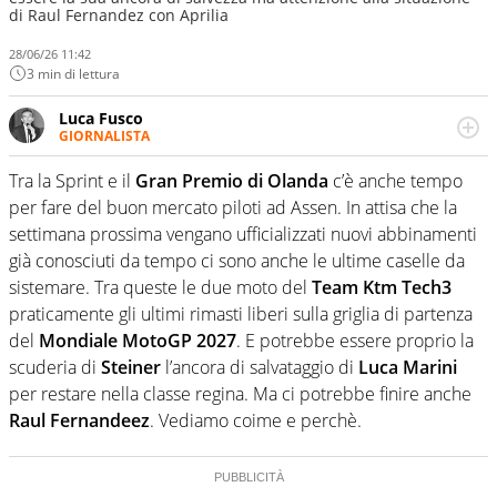
di Raul Fernandez con Aprilia
28/06/26 11:42
3 min di lettura
Luca Fusco
GIORNALISTA
Giornalista multimediale. Quando si accendono i motori,
lui sgasa, impenna, derapa. E spesso e volentieri finisce
Tra la Sprint e il
Gran Premio di Olanda
c’è anche tempo
sul podio
per fare del buon mercato piloti ad Assen. In attisa che la
settimana prossima vengano ufficializzati nuovi abbinamenti
già conosciuti da tempo ci sono anche le ultime caselle da
sistemare. Tra queste le due moto del
Team Ktm Tech3
praticamente gli ultimi rimasti liberi sulla griglia di partenza
del
Mondiale MotoGP 2027
. E potrebbe essere proprio la
scuderia di
Steiner
l’ancora di salvataggio di
Luca Marini
per restare nella classe regina. Ma ci potrebbe finire anche
Raul Fernandeez
. Vediamo coime e perchè.