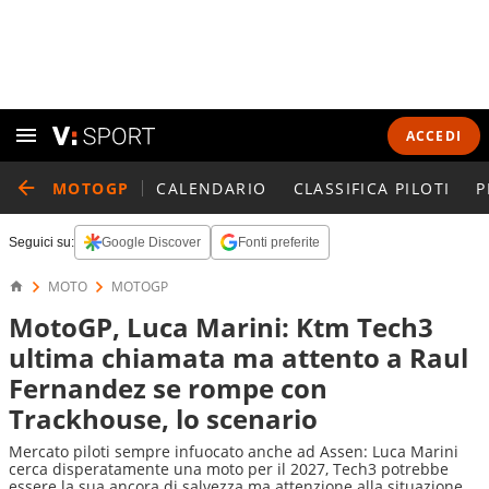
ACCEDI
MOTOGP
CALENDARIO
CLASSIFICA PILOTI
P
Seguici su:
Google Discover
Fonti preferite
MOTO
MOTOGP
MotoGP, Luca Marini: Ktm Tech3
ultima chiamata ma attento a Raul
Fernandez se rompe con
Trackhouse, lo scenario
Mercato piloti sempre infuocato anche ad Assen: Luca Marini
cerca disperatamente una moto per il 2027, Tech3 potrebbe
essere la sua ancora di salvezza ma attenzione alla situazione