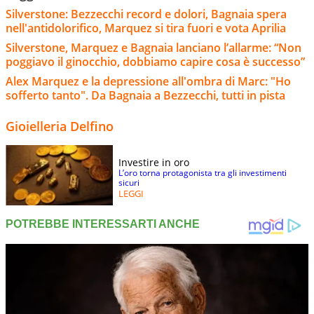
Silverstone: Bezzecchi record e dolori, Bagnaia spera
nell'antidolorifico, Marquez si tira fuori e vota Aprilia
Silverstone, Marquez e Bagnaia lanciano l’allarme: “Non
poggiavo il ginocchio, dobbiamo capire cosa è successo”
Alex Marquez e la depressione all'ombra di Marc: "Ho
sofferto tanto". Da Bagnaia a Bezzecchi, tutti in pista
Gioielleria Delfino
Investire in oro
L’oro torna protagonista tra gli investimenti
sicuri
LEGGI