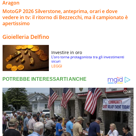
Aragon
MotoGP 2026 Silverstone, anteprima, orari e dove
vedere in tv: il ritorno di Bezzecchi, ma il campionato è
apertissimo
Gioielleria Delfino
Investire in oro
L’oro torna protagonista tra gli investimenti
sicuri
LEGGI