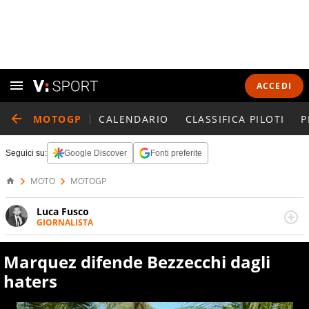
ACCEDI
MOTOGP
CALENDARIO
CLASSIFICA PILOTI
P
Seguici su:
Google Discover
Fonti preferite
MOTO
MOTOGP
Luca Fusco
GIORNALISTA
Giornalista multimediale. Quando si accendono i motori,
lui sgasa, impenna, derapa. E spesso e volentieri finisce
Marquez difende Bezzecchi dagli
sul podio
haters