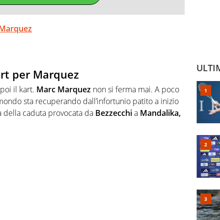
r Marquez
ULTI
art per Marquez
oi il kart.
Marc Marquez
non si ferma mai. A poco
ondo sta recuperando dall’infortunio patito a inizio
sa della caduta provocata da
Bezzecchi
a
Mandalika,