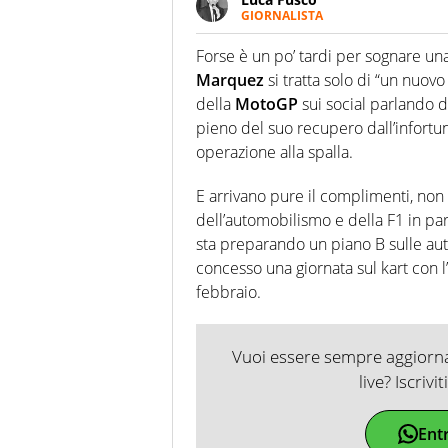
GIORNALISTA
Giornalista multimediale. Quan
spesso e volentieri finisce sul 
Forse è un po’ tardi per sognare un
Marquez
si tratta solo di “un nuovo
della
MotoGP
sui social parlando d
pieno del suo recupero dall’infortu
operazione alla spalla.
E arrivano pure il complimenti, non
dell’automobilismo e della F1 in par
sta preparando un piano B sulle au
concesso una giornata sul kart con l’
febbraio.
Vuoi essere sempre aggiornat
live? Iscrivi
Ent