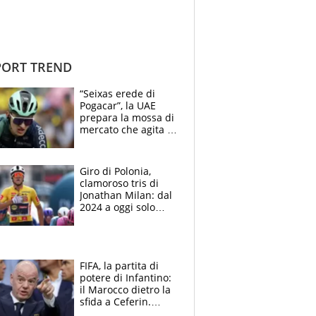
ORT TREND
“Seixas erede di
Pogacar”, la UAE
prepara la mossa di
mercato che agita la
Francia. Ciccone,
che beffa alla Vuelta
a Burgos
Giro di Polonia,
clamoroso tris di
Jonathan Milan: dal
2024 a oggi solo
Pogacar ha vinto più
di lui. Bene Romele
e Skerl
FIFA, la partita di
potere di Infantino:
il Marocco dietro la
sfida a Ceferin.
Scontro sul