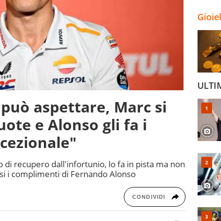
Gioie
ULTI
può aspettare, Marc si
uote e Alonso gli fa i
cezionale"
di recupero dall'infortunio, lo fa in pista ma non
i i complimenti di Fernando Alonso
CONDIVIDI