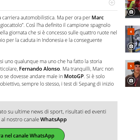
do si accendono i motori, lui sgasa, impenna, derapa. E
podio
a carriera automobilistica. Ma per ora per
Marc
 giocattolo”. Così l’ha definito il campione spagnolo
ella giornata che si è concesso sulle quattro ruote nel
nio per la caduta in Indonesia e la conseguente
 si uno qualunque ma uno che ha fatto la storia
ticolare,
Fernando Alonso
. Ma tranquilli, Marc non
to se dovesse andare male in
MotoGP
. Si è solo
obiettivo, sempre lo stesso, i test di Sepang di inizio
o su ultime news di sport, risultati ed eventi
ti al nostro canale
WhatsApp
ra nel canale WhatsApp