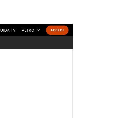
UIDA TV
ALTRO
ACCEDI
CALENDARI E CLASSIFICHE
ALTRI SPORT
MONDIALI 2026
OLIMPIADI
GOSSIP
LIFESTYLE