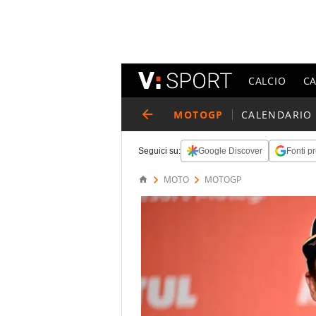
CALCIO
C
MOTOGP
CALENDARIO
Seguici su:
Google Discover
Fonti pr
MOTO
MOTOGP