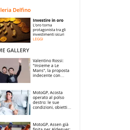
STORIE
lleria Delfino
SPECIALI
Investire in oro
L’oro torna
ESPERTI
protagonista tra gli
investimenti sicuri
LEGGI
CONTATTI
ME GALLERY
Valentino Rossi:
"Insieme a Le
Mans", la proposta
indecente con
Lando Norris al
Festival di
Goodwood
MotoGP, Acosta
operato al polso
destro: le sue
condizioni, obiettivo
Sachsenring
MotoGP, Assen già
finita per Aldeguer: