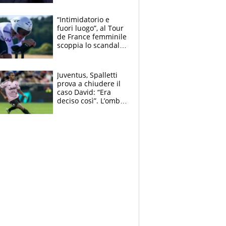
Mondiale a 64
squadre, l’ira di Figo
“Intimidatorio e
fuori luogo”, al Tour
de France femminile
scoppia lo scandalo:
un uomo controlla i
reggiseni delle
atlete
Juventus, Spalletti
prova a chiudere il
caso David: “Era
deciso così”. L’ombra
di Zirkzee e la
sentenza dei tifosi