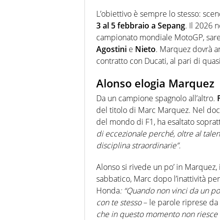
L’obiettivo è sempre lo stesso: scen
3 al 5 febbraio a Sepang
.
Il 2026 n
campionato mondiale MotoGP, sarebb
Agostini
e
Nieto
. Marquez dovrà a
contratto con Ducati, al pari di quasi
Alonso elogia Marquez
Da un campione spagnolo all’altro.
F
del titolo di Marc Marquez. Nel d
del mondo di F1, ha esaltato soprat
di eccezionale perché, oltre al tale
disciplina straordinarie”.
Alonso si rivede un po’ in Marquez, 
sabbatico, Marc dopo l’inattività per
Honda
: “Quando non vinci da un po’
con te stesso
– le parole riprese d
che in questo momento non riesce a 