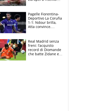
allenamenti fermi,
cosa succede
adesso
Pagelle Fiorentina-
Deportivo La Coruña
1-1: Ndour brilla,
Atta convince.
Pongracic rovina
tutto nel finale
Real Madrid senza
freni: l’acquisto
record di Diomande
che batte Zidane e
Ronaldo. Vinicius
rinnova: le cifre