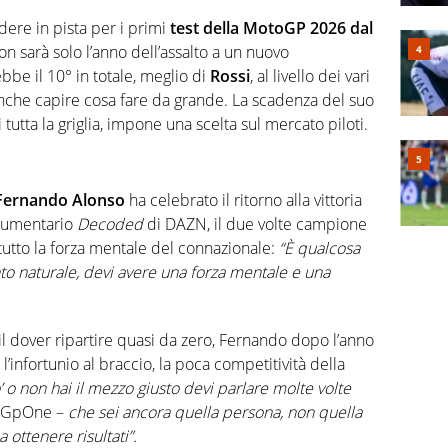
dere in pista per i
primi
test della MotoGP 2026 dal
on sarà solo l’anno dell’assalto a un nuovo
e il 10° in totale, meglio di
Rossi
, al livello dei vari
nche capire cosa fare da grande. La scadenza del suo
 tutta la griglia, impone una scelta sul mercato piloti.
ernando Alonso
ha celebrato il ritorno alla vittoria
ocumentario
Decoded
di DAZN, il due volte campione
tutto la forza mentale del connazionale:
“È qualcosa
nto naturale, devi avere una forza mentale e una
il dover ripartire quasi da zero, Fernando dopo l’anno
 l’infortunio al braccio, la poca competitività della
 o non hai il mezzo giusto devi parlare molte volte
a GpOne –
che sei ancora quella persona, non quella
ottenere risultati”.