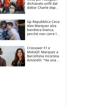
dichiarato unfit dal
dottor Charte dopo
la brutta caduta di
venerdì
Gp Repubblica Ceca:
Alex Marquez alza
bandiera bianca,
perchè non corre la
Sprint e la gara di
Brno
Crossover F1 e
MotoGP, Marquez a
Barcellona incorona
Antonelli: "Ha una
grinta diversa"