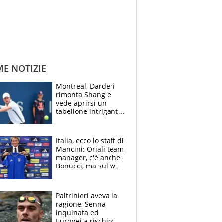
ME NOTIZIE
Montreal, Darderi
rimonta Shang e
vede aprirsi un
tabellone intrigante:
"Penso solo a
Borges, ma sono
felice del mio livello"
Italia, ecco lo staff di
Mancini: Oriali team
manager, c'è anche
Bonucci, ma sul web
infuria la polemica
Paltrinieri aveva la
ragione, Senna
inquinata ed
Europei a rischio: