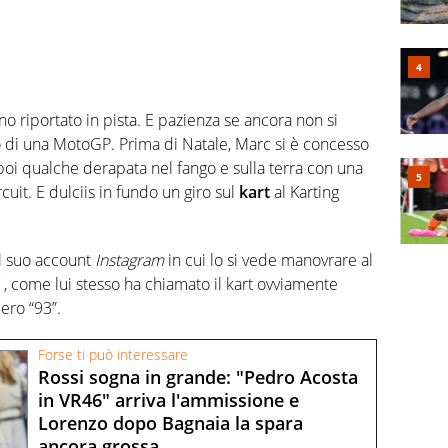
nno riportato in pista. E pazienza se ancora non si
 o di una MotoGP. Prima di Natale, Marc si è concesso
 poi qualche derapata nel fango e sulla terra con una
ircuit. E dulciis in fundo un giro sul
kart
al Karting
l suo account
Instagram
in cui lo si vede manovrare al
, come lui stesso ha chiamato il kart ovviamente
mero “93”.
Forse ti può interessare
Rossi sogna in grande: "Pedro Acosta
in VR46" arriva l'ammissione e
Lorenzo dopo Bagnaia la spara
ancora grossa