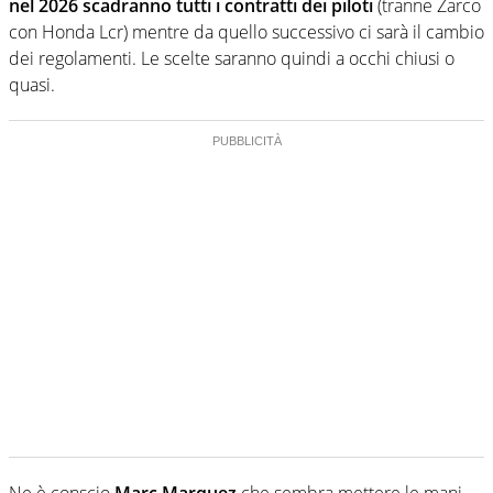
nel 2026 scadranno tutti i contratti dei piloti
(tranne Zarco
con Honda Lcr) mentre da quello successivo ci sarà il cambio
dei regolamenti. Le scelte saranno quindi a occhi chiusi o
quasi.
Ne è conscio
Marc Marquez
che sembra mettere le mani