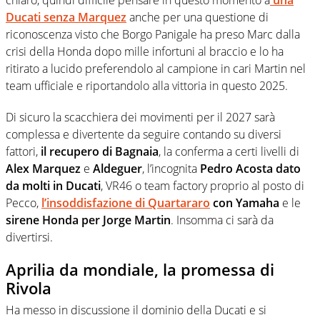
chiaro, quindi difficile pensare in questo momento a
una
Ducati senza Marquez
anche per una questione di
riconoscenza visto che Borgo Panigale ha preso Marc dalla
crisi della Honda dopo mille infortuni al braccio e lo ha
ritirato a lucido preferendolo al campione in cari Martin nel
team ufficiale e riportandolo alla vittoria in questo 2025.
Di sicuro la scacchiera dei movimenti per il 2027 sarà
complessa e divertente da seguire contando su diversi
fattori,
il recupero di Bagnaia
, la conferma a certi livelli di
Alex Marquez
e
Aldeguer
, l’incognita
Pedro Acosta dato
da molti in Ducati
, VR46 o team factory proprio al posto di
Pecco,
l’insoddisfazione di Quartararo
con Yamaha
e le
sirene Honda per Jorge Martin
. Insomma ci sarà da
divertirsi.
Aprilia da mondiale, la promessa di
Rivola
Ha messo in discussione il dominio della Ducati e si