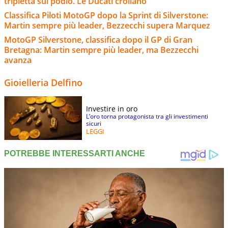
tripletta sul podio. Le Ducati crollano
Classifica Piloti MotoGP dopo la Sprint di Silverstone:
Martin sempre più leader, Bezzecchi supera Marquez
MotoGP Silverstone, classifica dopo il GP di Gran
Bretagna: Martin sempre più leader, ma Bezzecchi
avanza
Gioielleria Delfino
Investire in oro
L’oro torna protagonista tra gli investimenti
sicuri
LEGGI