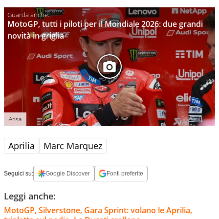
MotoGP, tutti i piloti per il Mondiale 2026: due grandi
novità in griglia
Ansa
Aprilia
Marc Marquez
Seguici su:
Google Discover
Fonti preferite
Leggi anche:
MotoGP, Silverstone, Gara Sprint: volano le Aprilia,