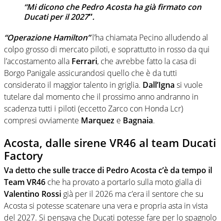
“Mi dicono che Pedro Acosta ha già firmato con
Ducati per il 2027″.
“Operazione Hamilton”
l’ha chiamata Pecino alludendo al
colpo grosso di mercato piloti, e soprattutto in rosso da qui
l’accostamento alla
Ferrari
, che avrebbe fatto la casa di
Borgo Panigale assicurandosi quello che è da tutti
considerato il maggior talento in griglia.
Dall’Igna
si vuole
tutelare dal momento che il prossimo anno andranno in
scadenza tutti i piloti (eccetto Zarco con Honda Lcr)
compresi ovviamente
Marquez
e
Bagnaia
.
Acosta, dalle sirene VR46 al team Ducati
Factory
Va detto che sulle tracce di Pedro Acosta c’è da tempo il
Team VR46
che ha provato a portarlo sulla moto gialla di
Valentino Rossi
già per il 2026 ma c’era il sentore che su
Acosta si potesse scatenare una vera e propria asta in vista
del 2027. Si pensava che Ducati potesse fare per lo spagnolo