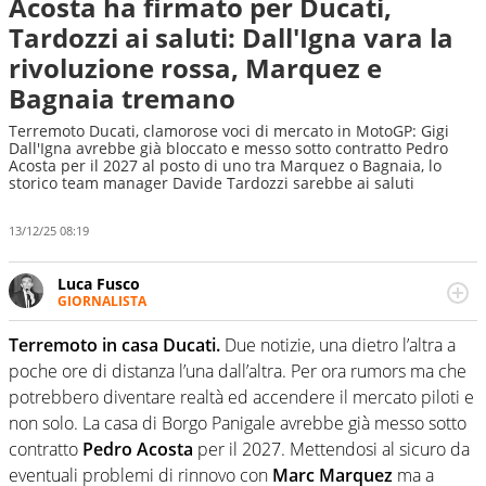
Acosta ha firmato per Ducati,
Tardozzi ai saluti: Dall'Igna vara la
rivoluzione rossa, Marquez e
Bagnaia tremano
Terremoto Ducati, clamorose voci di mercato in MotoGP: Gigi
Dall'Igna avrebbe già bloccato e messo sotto contratto Pedro
Acosta per il 2027 al posto di uno tra Marquez o Bagnaia, lo
storico team manager Davide Tardozzi sarebbe ai saluti
13/12/25 08:19
Luca Fusco
GIORNALISTA
Giornalista multimediale. Quando si accendono i motori,
lui sgasa, impenna, derapa. E spesso e volentieri finisce
Terremoto in casa Ducati.
Due notizie, una dietro l’altra a
sul podio
poche ore di distanza l’una dall’altra. Per ora rumors ma che
potrebbero diventare realtà ed accendere il mercato piloti e
non solo. La casa di Borgo Panigale avrebbe già messo sotto
contratto
Pedro Acosta
per il 2027. Mettendosi al sicuro da
eventuali problemi di rinnovo con
Marc Marquez
ma a