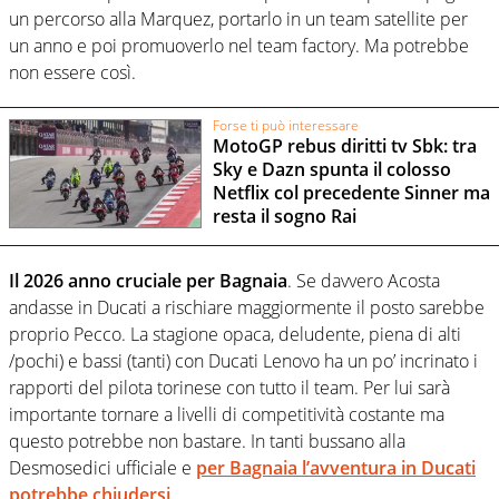
un percorso alla Marquez, portarlo in un team satellite per
un anno e poi promuoverlo nel team factory. Ma potrebbe
non essere così.
Forse ti può interessare
MotoGP rebus diritti tv Sbk: tra
Sky e Dazn spunta il colosso
Netflix col precedente Sinner ma
resta il sogno Rai
Il 2026 anno cruciale per Bagnaia
. Se davvero Acosta
andasse in Ducati a rischiare maggiormente il posto sarebbe
proprio Pecco. La stagione opaca, deludente, piena di alti
/pochi) e bassi (tanti) con Ducati Lenovo ha un po’ incrinato i
rapporti del pilota torinese con tutto il team. Per lui sarà
importante tornare a livelli di competitività costante ma
questo potrebbe non bastare. In tanti bussano alla
Desmosedici ufficiale e
per Bagnaia l’avventura in Ducati
potrebbe chiudersi
.