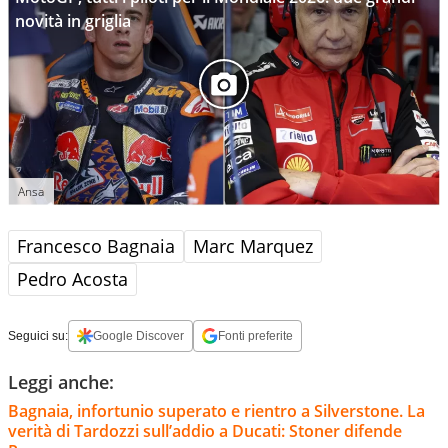
novità in griglia
Ansa
Francesco Bagnaia
Marc Marquez
Pedro Acosta
Seguici su:
Google Discover
Fonti preferite
Leggi anche:
Bagnaia, infortunio superato e rientro a Silverstone. La
verità di Tardozzi sull’addio a Ducati: Stoner difende