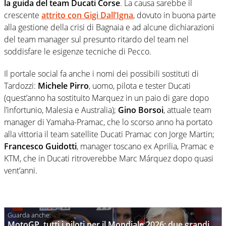
la guida del team Ducati Corse
. La causa sarebbe il
crescente
attrito con Gigi Dall’Igna
, dovuto in buona parte
alla gestione della crisi di Bagnaia e ad alcune dichiarazioni
del team manager sul presunto ritardo del team nel
soddisfare le esigenze tecniche di Pecco.
Il portale social fa anche i nomi dei possibili sostituti di
Tardozzi:
Michele Pirro
, uomo, pilota e tester Ducati
(quest’anno ha sostituito Marquez in un paio di gare dopo
l’infortunio, Malesia e Australia);
Gino Borsoi
, attuale team
manager di Yamaha-Pramac, che lo scorso anno ha portato
alla vittoria il team satellite Ducati Pramac con Jorge Martin;
Francesco Guidotti
, manager toscano ex Aprilia, Pramac e
KTM, che in Ducati ritroverebbe Marc Márquez dopo quasi
vent’anni.
MotoGP, tutti i piloti per il Mondiale 2026: due grandi