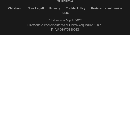
SUPEREVA
Chi siamo
Note Legali
Privacy
Cookie Policy
Preferenze sui cookie
Aiuto
© Italiaonline S.p.A. 2026
Direzione e coordinamento di Libero Acquisition S.á r.l.
P. IVA 03970540963