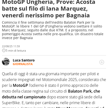
MotoGP Ungheria, Prove: Acosta
batte sul filo di lana Marquez,
venerdì nerissimo per Bagnaia
Comincia il fine settimana dell'inedito Balaton Park per la
MotoGP: le libere 1 del GP d'Ungheria vedono svettare il solito
Marc Marquez, seguito dalle due KTM. E a proposito, nel
pomeriggio Acosta svetta nelle pre-qualifica. Un disastro totale
invece per Bagnaia
22/08/25 11:59
5 min di lettura
Luca Santoro
GIORNALISTA
Esperto di Motorsport ma, più in generale, appassionato
di tutto ciò che sia Sport, anche senza il Motor. Dà il
Quella di oggi è stata una giornata importante per piloti e
meglio di sé quando la strada fa largo alle due o alle
scuderie impegnati nel Motomondiale 2025, considerato che
quattro ruote
per la
MotoGP
l’odierno è stato il primo approccio delle
moto della classe regina sul circuito di
Balaton Park, che
debutta nel campionato
dopo essere stato già sede della
SuperBike. E, tanto per cambiare, nelle prime libere di