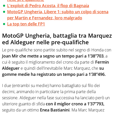
L'exploit di Pedro Acosta, il flop di Bagnaia
MotoGP Ungheria, Libere 1: subito un colpo di scena
per Martin e Fernandez, loro malgrado
La top ten delle FP1
MotoGP Ungheria, battaglia tra Marquez
ed Aldeguer nelle pre-qualifiche
Le pre-qualifiche sono partite subito nel segno di Honda con
Joan Mir che mette a segno un tempo pari a 1’38”703
, a
cui è seguito il miglioramento del crono da parte di
Fermin
Aldeguer
e quindi dell’inevitabile Marc Marquez, che
su
gomme medie ha registrato un tempo pari a 1’38”496.
I due (entrambi su medie) hanno battagliato sul filo dei
decimi, animando in particolare la prima parte della
sessione. Aldeguer nella fase successiva ha lanciato però un
ulteriore guanto di sfida
con il miglior crono a 1’37”793,
seguito da un ottimo
Enea Bastianini
. Ma Marc Marquez