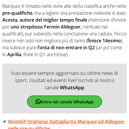
Marquez è rimasto nelle zone alte della classifica anche nelle
pre-qualifiche
, ma a siglare una prestazione notevole è stato
Acosta, autore del miglior tempo finale
(menzione d’onore
per
uno strepitoso Fermin Aldeguer,
rientrato nei
qualificati), pur subendo nella conclusione una caduta. Pecco
invece non solo non migliora più di tanto (
finisce 14esimo
),
ma subisce pure
l’onta di non entrare in Q2
(un po’ come
le
Aprilia
, finite in Q1 anch’esse).
Vuoi essere sempre aggiornato su ultime news di
sport, risultati ed eventi live? Iscriviti al nostro
canale
WhatsApp
Entra nel canale WhatsApp
MotoGP Ungheria, battaglia tra Marquez ed Aldeguer
nelle pre-qualifiche