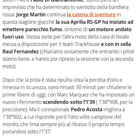
imprevisto che ha determinato lo sventolio della bandiera
rossa:
Jorge Martin
continua
la catena di sventure
in
questa stagione giacché
la sua Aprilia RS-GP ha iniziato ad
emettere parecchio fumo
, sintomo di
un motore andato
fuori uso
. Stessa sorte per l’altra moto della casa di Noale
messa a disposizione per il team Trackhouse
e con in sella
Raul Fernandez
(chiariamo ovviamente che entrambi i piloti
stanno bene, e hanno poi ripreso la sessione con la seconda
moto).
Dopo che la pista è stata ripulita vista la perdita d’olio e
rimessa in sicurezza, sono rimasti 30 minuti per chiudere le
prime libere di oggi, con Marc Marquez che ha impostato un
nuovo riferimento
scendendo sotto l’1’39
( 1’38″908, per la
precisione). Ma il connazionale
Pedro Acosta
migliora a
1’38″802, a cui risponde però l’otto volte campione del
mondo, che lima sempre più al ribasso il proprio tempo
portandosi sotto l’1’37.