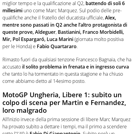
miglior tempo e la qualificazione al Q2,
battendo di soli 6
millesimi
uno come Marc Marquez. Sul podio delle pre-
qualifiche anche il fratello del ducatista ufficiale,
Alex,
mentre sono passati in Q2 anche l’altro protagonista di
queste prove, Aldeguer
,
Bastianini, Franco Morbidelli,
Mir, Pol Espargaró, Luca Marini
(giornata molto positiva
per le Honda) e
Fabio Quartararo
.
Rimasto fuori da qualsiasi tenzone Francesco Bagnaia, che ha
accusato
il solito problema in frenata e in ingresso curva
che tanto lo ha tormentato in questa stagione e ha chiuso
come abbiamo detto al 14esimo posto.
MotoGP Ungheria, Libere 1: subito un
colpo di scena per Martin e Fernandez,
loro malgrado
All’inizio invece della prima sessione di libere Marc Marquez
ha provato subito a dettare i tempi, ma il primo a scendere
sotto l’1’40 è
Fabio Di Giannantonio.
Subito però un