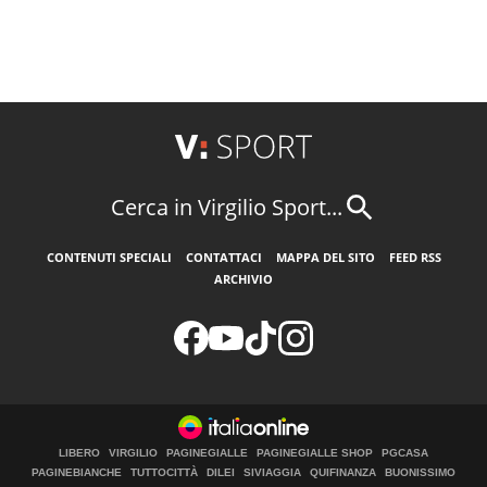
Cerca in Virgilio Sport...
CONTENUTI SPECIALI
CONTATTACI
MAPPA DEL SITO
FEED RSS
ARCHIVIO
LIBERO
VIRGILIO
PAGINEGIALLE
PAGINEGIALLE SHOP
PGCASA
PAGINEBIANCHE
TUTTOCITTÀ
DILEI
SIVIAGGIA
QUIFINANZA
BUONISSIMO