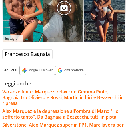
Instagram
Francesco Bagnaia
Seguici su:
Google Discover
Fonti preferite
Leggi anche:
Vacanze finite, Marquez: relax con Gemma Pinto,
Bagnaia tra Oliviero e Rossi, Martin in bici e Bezzecchi in
ripresa
Alex Marquez e la depressione all'ombra di Marc: "Ho
sofferto tanto". Da Bagnaia a Bezzecchi, tutti in pista
Silverstone, Alex Marquez super in FP1. Marc lavora per