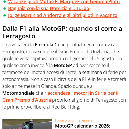
Vacanze piloti MotoGP: Marquez con Gemma Pinto
Bagnaia con la sua Domizia e... Turbo
Jorge Martin ad Andorra e gli altri piloti in vacanza
Dalla F1 alla MotoGP: quando si corre a
Ferragosto
Una volta era la
Formula 1
che puntualmente correva a
Ferragosto, quasi sempre il Gran Premio di Ungheria, che
qualche volta capitava proprio nel giorno del 15 agosto. Da
qualche anno invece è la
MotoGP
ad aver raccolto il
testimone dei motori accesi durante la settimana di ferie per
antonomasia. Non a caso il circus della F1 è in ferie e tornerà
solo a fine mese in Olanda. Spazio dunque al
Motomondiale
che
riaccenderà i motori in Stiria per il
Gran Premio d’Austria
proprio nel giorno di Ferragosto con
le prime prove libere al Red Bull Ring.
Forse ti può interessare
MotoGP calendario 2026: