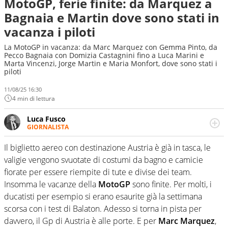
MotoGP, ferie finite: da Marquez a
Bagnaia e Martin dove sono stati in
vacanza i piloti
La MotoGP in vacanza: da Marc Marquez con Gemma Pinto, da
Pecco Bagnaia con Domizia Castagnini fino a Luca Marini e
Marta Vincenzi, Jorge Martin e Maria Monfort, dove sono stati i
piloti
11/08/25 16:30
4 min di lettura
Luca Fusco
GIORNALISTA
Giornalista multimediale. Quando si accendono i motori,
lui sgasa, impenna, derapa. E spesso e volentieri finisce
Il biglietto aereo con destinazione Austria è già in tasca, le
sul podio
valigie vengono svuotate di costumi da bagno e camicie
fiorate per essere riempite di tute e divise dei team.
Insomma le vacanze della
MotoGP
sono finite. Per molti, i
ducatisti per esempio si erano esaurite già la settimana
scorsa con i test di Balaton. Adesso si torna in pista per
davvero, il Gp di Austria è alle porte. E per
Marc Marquez
,