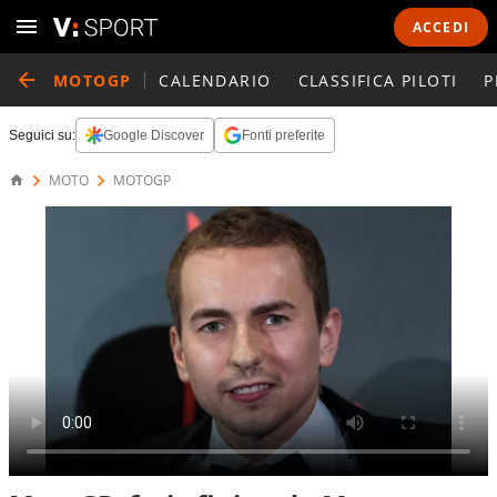
ACCEDI
MOTOGP
CALENDARIO
CLASSIFICA PILOTI
P
Seguici su:
Google Discover
Fonti preferite
MOTO
MOTOGP