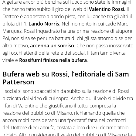
A gettare ancor più benzina sul fuoco sono state le immagini
che hanno fatto subito il giro del web di
Valentino Rossi.
Il
Dottore è appostato a bordo pista, con lui anche tra gli altri il
pilota di F1,
Lando Norris
. Nel momento in cui cade Marc
Marquez, Rossi inquadrato ha una prima reazione di stupore.
Poi, non si sa se per una battuta di chi gli sta attorno o se per
altro motivo,
accenna un sorriso
. Che non passa inosservato
agli occhi attenti della rete e dei social. Il tam tam diventa
virale e
Rossifumi finisce nella bufera
.
Bufera web su Rossi, l’editoriale di Sam
Patterson
I social si sono spaccati sin da subito sulla reazione di Rossi
pizzicata dal video di cui sopra. Anche qui il web si divide tra
i fan di Valentino che giustificano il tutto, compresa la
reazione del pubblico di Misano, richiamando quella che
ancora molti considerano una “porcata” fatta nei confronti
del Dottore dieci anni fa, costata a loro dire il decimo titolo
iridato. Altri considerano il gesto del pubblico di Misano e la