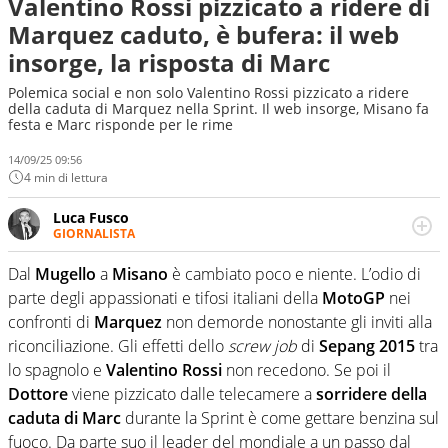
Valentino Rossi pizzicato a ridere di
Marquez caduto, è bufera: il web
insorge, la risposta di Marc
Polemica social e non solo Valentino Rossi pizzicato a ridere
della caduta di Marquez nella Sprint. Il web insorge, Misano fa
festa e Marc risponde per le rime
14/09/25 09:56
4 min di lettura
Luca Fusco
GIORNALISTA
Giornalista multimediale. Quando si accendono i motori,
lui sgasa, impenna, derapa. E spesso e volentieri finisce
Dal
Mugello
a
Misano
è cambiato poco e niente. L’odio di
sul podio
parte degli appassionati e tifosi italiani della
MotoGP
nei
confronti di
Marquez
non demorde nonostante gli inviti alla
riconciliazione. Gli effetti dello
screw job
di
Sepang 2015
tra
lo spagnolo e
Valentino Rossi
non recedono. Se poi il
Dottore
viene pizzicato dalle telecamere a
sorridere della
caduta di Marc
durante la Sprint è come gettare benzina sul
fuoco. Da parte suo il leader del mondiale a un passo dal