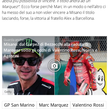
abbia più possibilità di vincere. Il titolo andrà ad un
Marquez!”.
Ecco forse perchè Marc in un modo o nell’altro ci
ha messo del suo a non voler vincere a Misano il titolo
lasciando, forse, la vittoria al fratello Alex a Barcellona.
Misano: dal Garpez di Bezzecchi alla caduta di
Marquez sotto gli occhi di Valentino Rossi, Norris e
Agostini
Getty
GP San Marino
Marc Marquez
Valentino Rossi