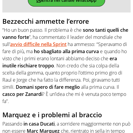
Entra nel canale WhatsApp
Bezzecchi ammette l’errore
“Ho un buon passo. Il problema è che
sono tanti quelli che
vanno forte
”, ha commentato il leader del mondiale che
sull’
avvio difficile nella Sprint
ha ammesso: “Speravamo di
fare di più, ma
ho sbagliato alla prima curva
e quando ho
visto che i primi erano lontani abbiamo deciso che
era
inutile rischiare troppo
. Non credo che sia colpa della
scelta della gomma, quanto proprio l’ottimo primo giro di
Raul e Jorge che ha fatto la differenza. Poi, giravamo tutti
simili.
Domani spero di fare meglio
alla prima curva. Il
casco per Zanardi
? È un’idea che mi è venuta poco tempo
fa”.
Marquez e i problemi al braccio
Passando
in casa Ducati
, a sorridere maggiormente non può
non essere
Marc Marquez
che, rientrato in sella in tempo