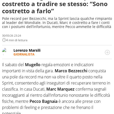
costretto a tradire se stesso: “Sono
costretto a farlo”
Pole record per Bezzecchi, ma la Sprint lascia qualche rimpianto
al leader del Mondiale. In Ducati, Marc è costretto a fare i conti
con i postumi dell’infortunio, mentre Pecco ammette le difficoltà
30/05/26 23:24
4 min di lettura
Lorenzo Marsili
GIORNALISTA
Giornalista pubblicista, redattore, divulgatore. E' una
delle anime video del sito: racconta in immagini un
Il sabato del
Mugello
regala emozioni e indicazioni
evento e lo fa come pochi altri
importanti in vista della gara.
Marco Bezzecchi
conquista
una pole da record ma non va oltre il quarto posto nella
Sprint, consentendo agli inseguitori di recuperare terreno in
classifica. In casa Ducati,
Marc Marquez
conferma segnali
incoraggianti al rientro dall’infortunio nonostante le difficoltà
fisiche, mentre
Pecco Bagnaia
è ancora alle prese con
problemi di feeling e prestazione che ne frenano il
potenziale.