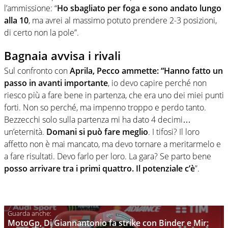
l’ammissione: “
Ho sbagliato per foga e sono andato lungo
alla 10
, ma avrei al massimo potuto prendere 2-3 posizioni,
di certo non la pole”.
Bagnaia avvisa i rivali
Sul confronto con
Aprila, Pecco ammette: “Hanno fatto un
passo in avanti importante
, io devo capire perché non
riesco più a fare bene in partenza, che era uno dei miei punti
forti. Non so perché, ma impenno troppo e perdo tanto.
Bezzecchi solo sulla partenza mi ha dato 4 decimi…
un’eternità.
Domani si può fare meglio
. I tifosi? Il loro
affetto non è mai mancato, ma devo tornare a meritarmelo e
a fare risultati. Devo farlo per loro. La gara? Se parto bene
posso arrivare tra i primi quattro. Il potenziale c’è
”.
MotoGp, Di Giannantonio fa strike con Binder e Mir: