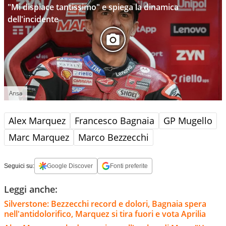
"Mi dispiace tantissimo" e spiega la dinamica
dell'incidente
Ansa
Alex Marquez
Francesco Bagnaia
GP Mugello
Marc Marquez
Marco Bezzecchi
Seguici su:
Google Discover
Fonti preferite
Leggi anche:
Silverstone: Bezzecchi record e dolori, Bagnaia spera
nell'antidolorifico, Marquez si tira fuori e vota Aprilia