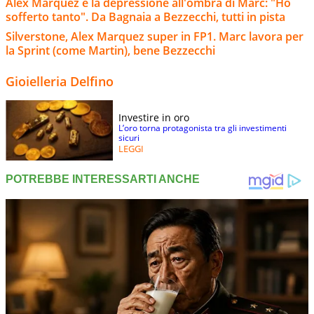
Alex Marquez e la depressione all'ombra di Marc: "Ho
sofferto tanto". Da Bagnaia a Bezzecchi, tutti in pista
Silverstone, Alex Marquez super in FP1. Marc lavora per
la Sprint (come Martin), bene Bezzecchi
Gioielleria Delfino
Investire in oro
L’oro torna protagonista tra gli investimenti
sicuri
LEGGI