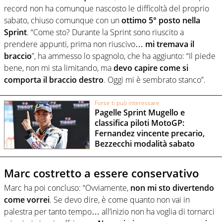
record non ha comunque nascosto le difficoltà del proprio
sabato, chiuso comunque con un
ottimo 5° posto nella
Sprint
. “Come sto? Durante la Sprint sono riuscito a
prendere appunti, prima non riuscivo…
mi tremava il
braccio
”, ha ammesso lo spagnolo, che ha aggiunto: “Il piede
bene, non mi sta limitando, ma
devo capire come si
comporta il braccio destro
. Oggi mi è sembrato stanco”.
Forse ti può interessare
Pagelle Sprint Mugello e
classifica piloti MotoGP:
Fernandez vincente precario,
Bezzecchi modalità sabato
Marc costretto a essere conservativo
Marc ha poi concluso: “Ovviamente,
non mi sto divertendo
come vorrei
. Se devo dire, è come quanto non vai in
palestra per tanto tempo… all’inizio non ha voglia di tornarci