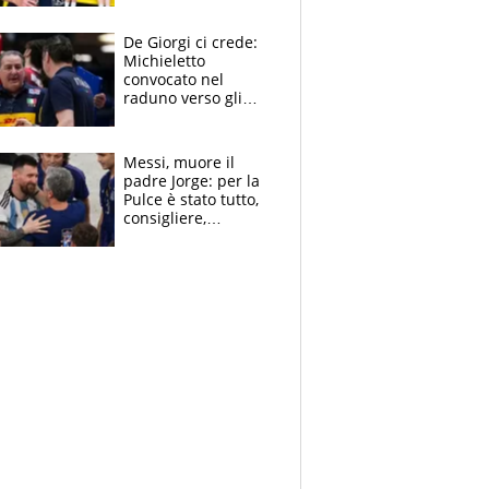
Sanremo nel 2027:
vuole la Roubaix
De Giorgi ci crede:
Michieletto
convocato nel
raduno verso gli
Europei. A sorpresa
torna Rychlicki
Messi, muore il
padre Jorge: per la
Pulce è stato tutto,
consigliere,
manager, amico e
capofamiglia