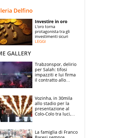
STORIE
lleria Delfino
SPECIALI
Investire in oro
L’oro torna
ESPERTI
protagonista tra gli
investimenti sicuri
LEGGI
CONTATTI
ME GALLERY
Trabzonspor, delirio
per Salah: tifosi
impazziti e lui firma
il contratto allo
stadio
Vozinha, in 30mila
allo stadio per la
presentazione al
Colo-Colo tra luci,
spettacolo, elicotteri
e paracadutisti
La famiglia di Franco
Baresi sempre