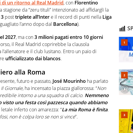
 di un ritorno al Real Madrid
, con
Florentino
stagione da “zeru tituli” intenzionato ad affidargli la
13
post
triplete all’Inter
e il record di punti nella
Liga
eguagliato l’anno dopo dal
Barcellona
).
SP
nel 2027
, ma con
3 milioni pagati entro 10 giorni
 corso, il Real Madrid coprirebbe la clausola
 l’allenatore e il club lusitano. Entro un paio di
re
ufficializzato dai blancos
.
iero alla Roma
resente, futuro e passato,
José Mourinho
ha parlato
a
Il Giornale
, ha incensato la piazza giallorossa: “
Non
redibile intorno a una squadra di calcio.
Nemmeno
 visto una festa così pazzesca quando abbiamo
o letale inferto con amarezza: “
La mia Roma è finita
.
osi, non è colpa loro se non si vince
”.