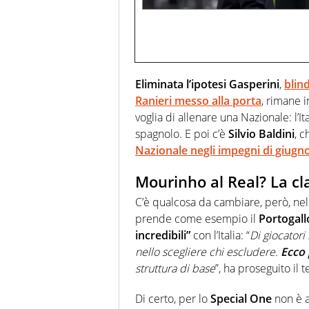
Eliminata l’ipotesi Gasperini
,
blin
Ranieri messo alla porta
, rimane i
voglia di allenare una Nazionale: l’I
spagnolo. E poi c’è
Silvio Baldini
, 
Nazionale negli impegni di giugn
Mourinho al Real? La cl
C’è qualcosa da cambiare, però, nell
prende come esempio il
Portogall
incredibili”
con l’Italia: “
Di giocatori 
nello scegliere chi escludere.
Ecco 
struttura di base
”, ha proseguito il 
Di certo, per lo
Special One
non è a