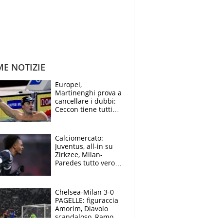
ME NOTIZIE
Europei,
Martinenghi prova a
cancellare i dubbi:
Ceccon tiene tutti
col fiato sospeso.
Pellegrini punta su
Curtis
Calciomercato:
Juventus, all-in su
Zirkzee, Milan-
Paredes tutto vero,
Lukaku lascia il
Napoli
Chelsea-Milan 3-0
PAGELLE: figuraccia
Amorim, Diavolo
scandaloso, Ramos