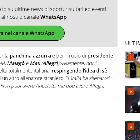
o su ultime news di sport, risultati ed eventi
ti al nostro canale
WhatsApp
ra nel canale WhatsApp
ULTI
er la
panchina azzurra
e per il ruolo di
presidente
&M,
Malagò
e
Max
(
Allegri
,ovviamente, ndr)”
.
ta totalmente italiana,
respingendo l’idea di sè
i un altro allenatore straniero: “
L’Italia ha allenatori
 Non puoi avere Ancelotti, ma può avere Allegri,