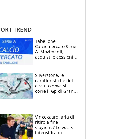
ORT TREND
Tabellone
Calciomercato Serie
A. Movimenti,
acquisti e cessioni:
estate 2026-27
Silverstone, le
caratteristiche del
circuito dove si
corre il Gp di Gran
Bretagna del
Motomondiale
Vingegaard, aria di
ritiro a fine
stagione? Le voci si
intensificano.
Pogacar, niente