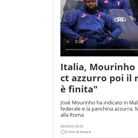
Italia, Mourinho 
ct azzurro poi i
è finita"
José Mourinho ha indicato in Mala
federale e la panchina azzurra. M
alla Roma
29/04/26 09:50
4 min di lettura