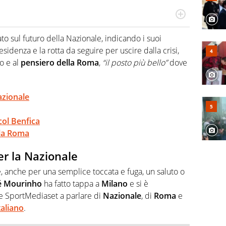
ionato di calcio in tutte le sue sfaccettature, con una
campionati minori.
ato sul futuro della Nazionale, indicando i suoi
esidenza e la rotta da seguire per uscire dalla crisi,
o e al
pensiero della Roma
,
“il posto più bello”
dove
azionale
col Benfica
lla Roma
er la Nazionale
e, anche per una semplice toccata e fuga, un saluto o
é Mourinho
ha fatto tappa a
Milano
e si è
e e SportMediaset a parlare di
Nazionale
, di
Roma
e
italiano
.