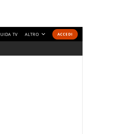
UIDA TV
ALTRO
ACCEDI
CALENDARI E CLASSIFICHE
ALTRI SPORT
MONDIALI 2026
OLIMPIADI
GOSSIP
LIFESTYLE