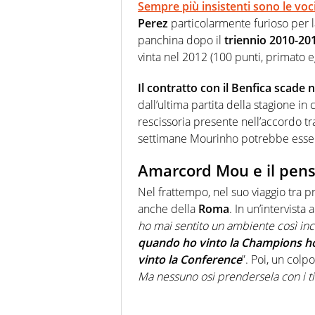
Sempre più insistenti sono le voci
Perez
particolarmente furioso per la 
panchina dopo il
triennio 2010-20
vinta nel 2012 (100 punti, primato 
Il contratto con il Benfica scade 
dall’ultima partita della stagione in
rescissoria presente nell’accordo tra
settimane Mourinho potrebbe esse
Amarcord Mou e il pens
Nel frattempo, nel suo viaggio tra p
anche della
Roma
. In un’intervista 
ho mai sentito un ambiente così inc
quando ho vinto la Champions ho
vinto la Conference
”. Poi, un colp
Ma nessuno osi prendersela con i tif