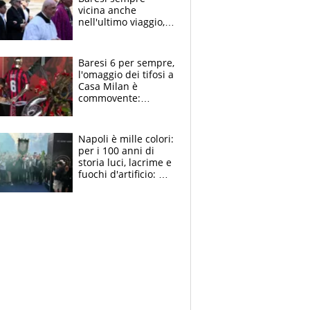
vicina anche
nell'ultimo viaggio,
la moglie Maura, i
figli e i suoi cari
circondati
Baresi 6 per sempre,
dall'affetto dei tifosi
l'omaggio dei tifosi a
Casa Milan è
commovente:
maglie, bandiere,
sciarpe, lacrime e
bigliettini
Napoli è mille colori:
per i 100 anni di
storia luci, lacrime e
fuochi d'artificio: De
Laurentiis salta al
coro anti-Juve