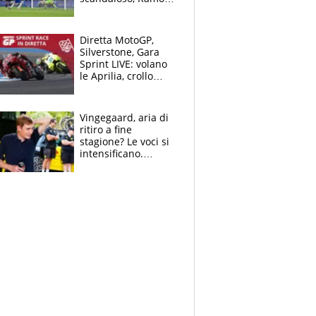
già rimandato
Diretta MotoGP,
Silverstone, Gara
Sprint LIVE: volano
le Aprilia, crollo
delle Ducati
Vingegaard, aria di
ritiro a fine
stagione? Le voci si
intensificano.
Pogacar, niente
Sanremo nel 2027:
vuole la Roubaix