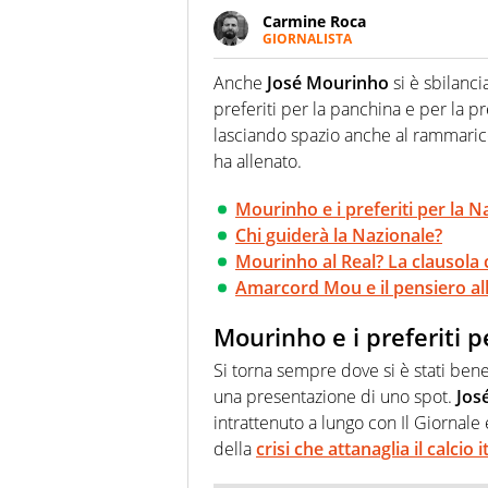
Carmine Roca
GIORNALISTA
Giornalista pubblicista, appass
particolare predilezione per i 
Anche
José Mourinho
si è sbilanci
preferiti per la panchina e per la pr
lasciando spazio anche al rammaric
ha allenato.
Mourinho e i preferiti per la N
Chi guiderà la Nazionale?
Mourinho al Real? La clausola 
Amarcord Mou e il pensiero a
Mourinho e i preferiti p
Si torna sempre dove si è stati ben
una presentazione di uno spot.
Jos
intrattenuto a lungo con Il Giornal
della
crisi che attanaglia il calcio 