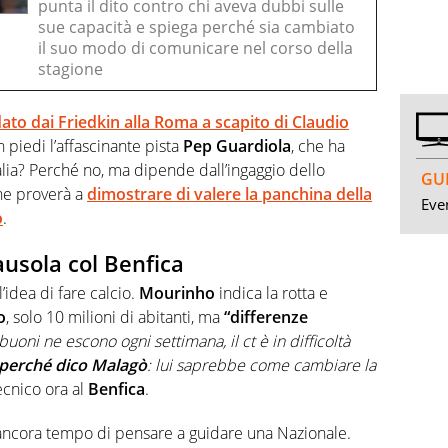
punta il dito contro chi aveva dubbi sulle
sue capacità e spiega perché sia cambiato
il suo modo di comunicare nel corso della
stagione
dato dai Friedkin alla Roma a scapito di Claudio
n piedi l’affascinante pista
Pep Guardiola
, che ha
talia? Perché no, ma dipende dall’ingaggio dello
GUI
che proverà a
dimostrare di valere la panchina della
Even
o
.
ausola col Benfica
’idea di fare calcio.
Mourinho
indica la rotta e
o
, solo 10 milioni di abitanti, ma
“differenze
buoni ne escono ogni settimana, il ct è in difficoltà
perché dico Malagò
: lui saprebbe come cambiare la
tecnico ora al
Benfica
.
ncora tempo di pensare a guidare una Nazionale.