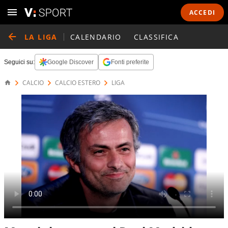
ACCEDI
LA LIGA
CALENDARIO
CLASSIFICA
Seguici su:
Google Discover
Fonti preferite
CALCIO
CALCIO ESTERO
LIGA