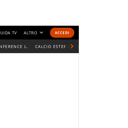
UIDA TV
ALTRO
ACCEDI
NFERENCE L.
CALENDARI E CLASSIFICHE
CALCIO ESTERO
SUPERCOPPA ITALIAN
ALTRI SPORT
MONDIALI 2026
OLIMPIADI
GOSSIP
LIFESTYLE