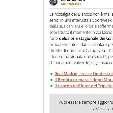
GIORNALISTA
Scrive, commenta, racconta lo s
modo di concentrarsi sulle inte
La nostalgia dei Blancos non è mai 
serio: in una intervista a Sportweek
della sua carriera e, oltre a sofferma
soprattutto il momento in cui lasciò
forte
delusione stagionale dei Gal
probabilmente il Barca trionfare per
diretto di domani al Camp Nou – l’at
idonea, individuata dalla società, pe
(Tchouameni-Valverde) e gli insucce
Real Madrid, cresce l'ipotesi r
Il Benfica prepara il dopo Mo
Il ricordo dell'Inter del Triplete
Vuoi essere sempre aggiornat
live? Iscrivi