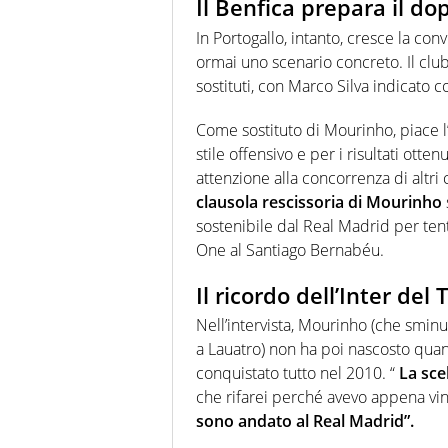
Il Benfica prepara il d
In Portogallo, intanto, cresce la con
ormai uno scenario concreto. Il club
sostituti, con Marco Silva indicato 
Come sostituto di Mourinho, piace l’
stile offensivo e per i risultati otte
attenzione alla concorrenza di altri 
clausola rescissoria di Mourinho
sostenibile dal Real Madrid per ten
One al Santiago Bernabéu.
Il ricordo dell’Inter del 
Nell’intervista, Mourinho (che sminui
a Lauatro) non ha poi nascosto quant
conquistato tutto nel 2010.
“
La scel
che rifarei perché avevo appena vi
sono andato al Real Madrid”.