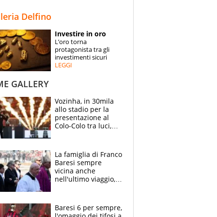
STORIE
lleria Delfino
SPECIALI
Investire in oro
L’oro torna
ESPERTI
protagonista tra gli
investimenti sicuri
LEGGI
CONTATTI
ME GALLERY
Vozinha, in 30mila
allo stadio per la
presentazione al
Colo-Colo tra luci,
spettacolo, elicotteri
e paracadutisti
La famiglia di Franco
Baresi sempre
vicina anche
nell'ultimo viaggio,
la moglie Maura, i
figli e i suoi cari
circondati
Baresi 6 per sempre,
dall'affetto dei tifosi
l'omaggio dei tifosi a