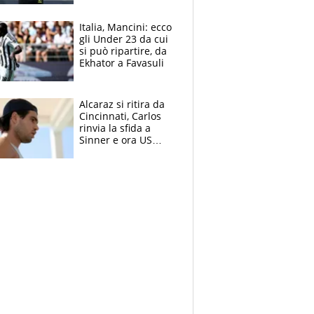
nero per gli arbitri
Italia, Mancini: ecco
gli Under 23 da cui
si può ripartire, da
Ekhator a Favasuli
Alcaraz si ritira da
Cincinnati, Carlos
rinvia la sfida a
Sinner e ora US
Open di nuovo a
rischio