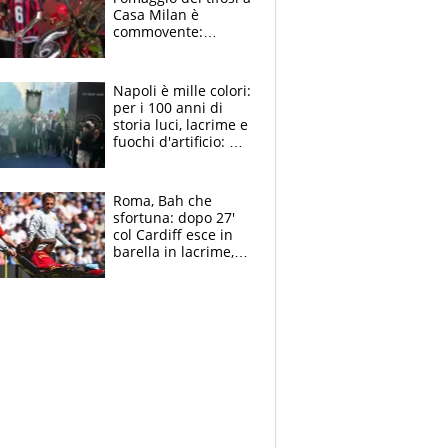
Casa Milan è
commovente:
maglie, bandiere,
sciarpe, lacrime e
bigliettini
Napoli è mille colori:
per i 100 anni di
storia luci, lacrime e
fuochi d'artificio: De
Laurentiis salta al
coro anti-Juve
Roma, Bah che
sfortuna: dopo 27'
col Cardiff esce in
barella in lacrime,
Dybala rigore da
schiaffi, i giallorossi
prendono 3 gol in
45'