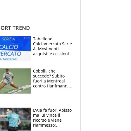
ORT TREND
Tabellone
Calciomercato Serie
A. Movimenti,
acquisti e cessioni:
estate 2026-27
Cobolli, che
succede? Subito
fuori a Montreal
contro Hanfmann,
per Flavio è tutta
colpa della tosse
L'Aia fa fuori Abisso
ma lui vince il
ricorso e viene
riammesso:
continua momento