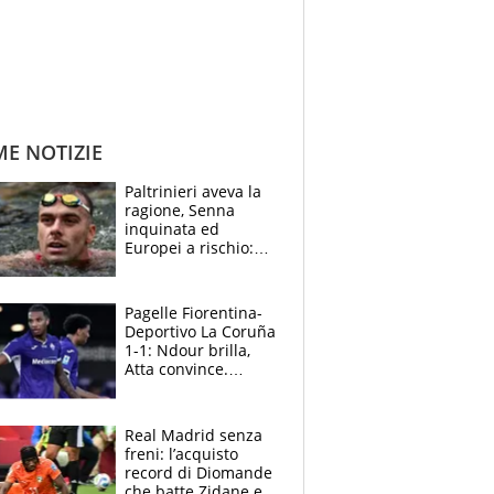
ME NOTIZIE
Paltrinieri aveva la
ragione, Senna
inquinata ed
Europei a rischio:
allenamenti fermi,
cosa succede
adesso
Pagelle Fiorentina-
Deportivo La Coruña
1-1: Ndour brilla,
Atta convince.
Pongracic rovina
tutto nel finale
Real Madrid senza
freni: l’acquisto
record di Diomande
che batte Zidane e