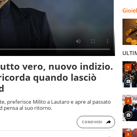
Gioie
ULTI
utto vero, nuovo indizio.
 ricorda quando lasciò
d
te, preferisce Milito a Lautaro e apre al passato
d pensa al suo ritorno.
CONDIVIDI