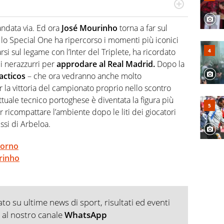
port in tutte le sfaccettature. Tocca l'apice quando ha
rviste ai grandi protagonisti
andata via. Ed ora
José Mourinho
torna a far sul
, lo Special One ha ripercorso i momenti più iconici
rsi sul legame con l’Inter del Triplete, ha ricordato
 i nerazzurri per
approdare al Real Madrid.
Dopo la
acticos
– che ora vedranno anche molto
 la vittoria del campionato proprio nello scontro
tuale tecnico portoghese è diventata la figura più
r ricompattare l’ambiente dopo le liti dei giocatori
ssi di Arbeloa.
itorno
urinho
o su ultime news di sport, risultati ed eventi
ti al nostro canale
WhatsApp