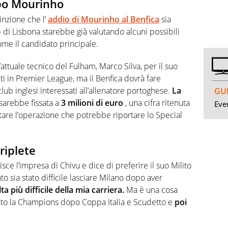
opo Mourinho
vinzione che l’
addio di Mourinho al Benfica
sia
 di Lisbona starebbe già valutando alcuni possibili
come il candidato principale.
attuale tecnico del Fulham, Marco Silva, per il suo
nuti in Premier League, ma il Benfica dovrà fare
club inglesi interessati all’allenatore portoghese.
La
GUI
sarebbe fissata a
3 milioni di euro
, una cifra ritenuta
Even
tare l’operazione che potrebbe riportare lo Special
Triplete
sce l’impresa di Chivu e dice di preferire il suo Milito
o sia stato difficile lasciare Milano dopo aver
ta più difficile della mia carriera.
Ma è una cosa
nto la Champions dopo Coppa Italia e Scudetto e
poi