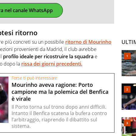
ra nel canale WhatsApp
otesi ritorno
ULTI
e più concreti su un possibile
ritorno di Mourinho
ezioni provenienti da Madrid, il club avrebbe
il
profilo ideale per ricostruire la squadra
e
oio dopo la
rissa dei giorni precedenti.
Forse ti può interessare
Mourinho aveva ragione: Porto
campione ma la polemica del Benfica
è virale
Il Porto torna sul trono dopo anni difficili.
Intanto il Benfica scatena la bufera contro
l’arbitraggio, riaprendo il dibattito sul
sistema.