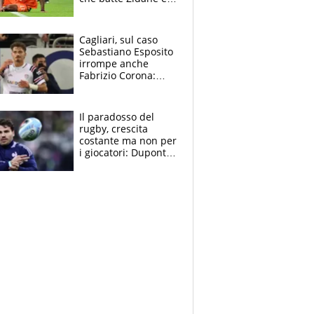
Ronaldo. Vinicius
rinnova: le cifre
Cagliari, sul caso
Sebastiano Esposito
irrompe anche
Fabrizio Corona:
“Ecco cosa è
successo, ho le
prove”
Il paradosso del
rugby, crescita
costante ma non per
i giocatori: Dupont
(il più pagato al
mondo) guadagna
solo 1,4 milioni
all'anno