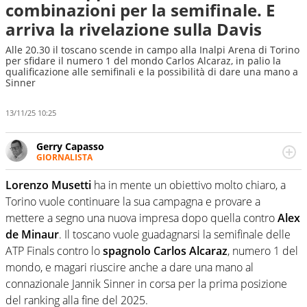
combinazioni per la semifinale. E
arriva la rivelazione sulla Davis
Alle 20.30 il toscano scende in campo alla Inalpi Arena di Torino
per sfidare il numero 1 del mondo Carlos Alcaraz, in palio la
qualificazione alle semifinali e la possibilità di dare una mano a
Sinner
13/11/25 10:25
Gerry Capasso
GIORNALISTA
Per lui gli sport americani non hanno segreti: basket,
football, baseball e la capacità innata di trovare la notizia
Lorenzo Musetti
ha in mente un obiettivo molto chiaro, a
dove altri non vedono granché
Torino vuole continuare la sua campagna e provare a
mettere a segno una nuova impresa dopo quella contro
Alex
de Minaur
. Il toscano vuole guadagnarsi la semifinale delle
ATP Finals contro lo
spagnolo Carlos Alcaraz
, numero 1 del
mondo, e magari riuscire anche a dare una mano al
connazionale Jannik Sinner in corsa per la prima posizione
del ranking alla fine del 2025.