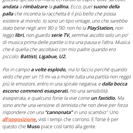
andata
a
rimbalzare
la
pallina.
Ecco, quel
suono della
palla
che incontra la racchetta è il più bello che possa
esistere al mondo. Io sono un tipo vintage, uno che sarebbe
stato bene negli anni ’80 o ’90: non ho la
PlayStation,
non
leggo
libri,
non guardo
serie TV,
semmai ascolto solo un po’
di musica prima delle partite o tra una pausa e l’altra. Musica
che è quella che ascoltavo con mio padre quando ero
piccolo:
Battisti, Ligabue, U2.
Poi in campo
a volte esplodo,
ma lo faccio perché quando
vedo che per un 15 mi va a monte tutta una partita non reggo
più le emozioni, entro in una spirale negativa, e
dalla bocca
escono commenti esasperati.
Ho una sensibilità
esasperata, e qualcuno forse la vive come
un fastidio.
Ma
sono anche una versione di tennista che non deve per forza
rispondere con una
“cannonata”
in uno scambio”.
Uno
all’opposizione
,
visti i tempi che corrono. E forse è per
questo che
Muso
piace così tanto alla gente.