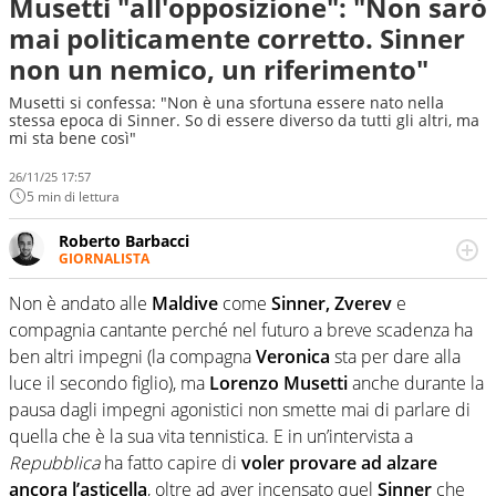
Musetti "all'opposizione": "Non sarò
mai politicamente corretto. Sinner
non un nemico, un riferimento"
Musetti si confessa: "Non è una sfortuna essere nato nella
stessa epoca di Sinner. So di essere diverso da tutti gli altri, ma
mi sta bene così"
26/11/25 17:57
5 min di lettura
Roberto Barbacci
GIORNALISTA
Giornalista (pubblicista) sportivo a tutto campo, è il
tuttologo di Virgilio Sport. Provate a chiedergli di boxe, di
Non è andato alle
Maldive
come
Sinner, Zverev
e
scherma, di volley o di curling: ve ne farà innamorare
compagnia cantante perché nel futuro a breve scadenza ha
ben altri impegni (la compagna
Veronica
sta per dare alla
luce il secondo figlio), ma
Lorenzo Musetti
anche durante la
pausa dagli impegni agonistici non smette mai di parlare di
quella che è la sua vita tennistica. E in un’intervista a
Repubblica
ha fatto capire di
voler provare ad alzare
ancora l’asticella
, oltre ad aver incensato quel
Sinner
che