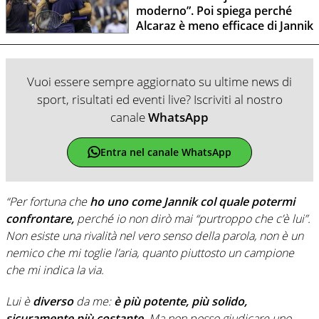
moderno”. Poi spiega perché
Alcaraz è meno efficace di Jannik
Vuoi essere sempre aggiornato su ultime news di
sport, risultati ed eventi live? Iscriviti al nostro
canale
WhatsApp
Entra nel canale WhatsApp
“Per fortuna che
ho uno come Jannik col quale potermi
confrontare,
perché io non dirò mai “purtroppo che c’è lui”.
Non esiste una rivalità nel vero senso della parola, non è un
nemico che mi toglie l’aria, quanto piuttosto un campione
che mi indica la via.
Lui è
diverso
da me:
è più potente, più solido,
sicuramente più costante.
Ma non posso giudicare uno