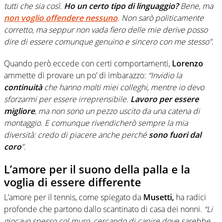
tutti che sia così.
Ho un certo tipo di linguaggio?
Bene, ma
non voglio offendere nessuno
. Non sarò politicamente
corretto, ma seppur non vada fiero delle mie derive posso
dire di essere comunque genuino e sincero con me stesso”.
Quando però eccede con certi comportamenti,
Lorenzo
ammette di provare un po’ di imbarazzo:
“Invidio la
continuità
che hanno molti miei colleghi, mentre io devo
sforzarmi per essere irreprensibile.
Lavoro per essere
migliore
, ma non sono un pezzo uscito da una catena di
montaggio. E comunque rivendicherò sempre la mia
diversità: credo di piacere anche perché
sono fuori dal
coro
”.
L’amore per il suono della palla e la
voglia di essere differente
L’amore per il tennis, come spiegato da
Musetti,
ha radici
profonde che partono dallo scantinato di casa dei nonni.
“Li
giocavo spesso col muro, cercando di capire dove sarebbe