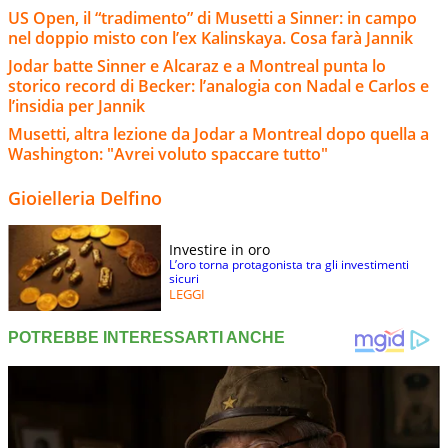
US Open, il “tradimento” di Musetti a Sinner: in campo
nel doppio misto con l’ex Kalinskaya. Cosa farà Jannik
Jodar batte Sinner e Alcaraz e a Montreal punta lo
storico record di Becker: l’analogia con Nadal e Carlos e
l’insidia per Jannik
Musetti, altra lezione da Jodar a Montreal dopo quella a
Washington: "Avrei voluto spaccare tutto"
Gioielleria Delfino
Investire in oro
L’oro torna protagonista tra gli investimenti
sicuri
LEGGI