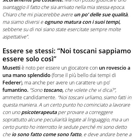
svantaggio il fatto che sia arrivato nella mia stessa epoca.
Chiaro che mi piacerebbe avere
un po’ delle sue qualità
,
ma siamo diversi e
ognuno matura con i suoi tempi,
sebbene su di noi siano state esercitate sempre molte
aspettative”.
Essere se stessi: “Noi toscani sappiamo
essere solo così”
Musetti
è noto per essere un giocatore con
un rovescio a
una mano splendido
(forse il più bello dai tempi di
Federer
), ma anche per avere un carattere un po’
fumantino.
“Sono
toscano,
che volete che vi dica?”,
ammette candidamente.
“Noi toscani urliamo, siamo fatti in
questa maniera. A un certo punto ho cominciato a lavorare
con uno
psicoterapeuta
per provare a correggere
soprattutto alcune peculiarità legate al linguaggio, ma a un
certo punto ho interrotto le sedute perché mi sono detto
che
io sono fatto come sono fatto
, e deve andare bene a