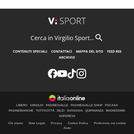
Cerca in Virgilio Sport...
CONTENUTI SPECIALI
CONTATTACI
MAPPA DEL SITO
FEED RSS
ARCHIVIO
LIBERO
VIRGILIO
PAGINEGIALLE
PAGINEGIALLE SHOP
PGCASA
PAGINEBIANCHE
TUTTOCITTÀ
DILEI
SIVIAGGIA
QUIFINANZA
BUONISSIMO
SUPEREVA
Chi siamo
Note Legali
Privacy
Cookie Policy
Preferenze sui cookie
Aiuto