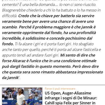
cemento? È una bella domanda… Io non ci sono riuscito.
Bisognerebbe chiederlo a chi lo ha battuto o lo ha messo in
difficoltà.
Credo che la chiave per batterlo sia servire
veramente bene per avere una chance di avere uno
scambio
.
Perché il problema maggiore è che Jannik è
veramente opprimente dal fondo, ha una profondità
incredibile, è solidissimo e concede pochissimo dal
fondo.
Ti fa alzare i giri e ti porta fuori giri. Ho sbagliato
anche tanto per quello, perché ti porta ad alzare l’asticella e
appunto tendi ad andare fuori giri.
Mi sento di dire che
forse Alcaraz è l’unico che in una condizione ottimale
può dargli fastidio in questo momento. Però devo dire
che questa sera sono rimasto abbastanza impressionato
da Jannik
“.
Forse ti può interessare
US Open, Auger-Aliassime
infrange i sogni di De Minaur:
Cahill spia Felix per Sinner in