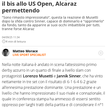
il bis allo US Open, Alcaraz
permettendo
"Sono rimasto impressionato", questa la reazione di Musetti
dopo la sfida contro Sinner, capace di dominarlo e "opprimerlo"
da fondo, tanto da apparire ai suoi occhi imbattibile per tutti,
tranne forse Alcaraz
04/09/25 11:34
4 min di lettura
Matteo Morace
LIVE SPORT SPECIALIST
La multimedialità quale approccio personale e
professionale. Ama raccontare lo sport focalizzando ogni
Nella notte italiana è andato in scena l’attesissimo primo
attenzione sul tempo reale: la verità della dirette non
derby azzurro in un quarto di finale a livello slam con
sono opinioni ma fatti
protagonisti
Lorenzo Musetti
e
Jannik Sinner
, che ha vinto
nettamente in tre set con il risultato di 6-1 6-4 6-2 grazie
all’ennesima prestazione dominante. Una prestazione e un
livello che hanno impressionato il suo rivale e connazionale, il
quale in conferenza stampa ha ammesso di essersi sentito
oppresso per larghi tratti della partita e di considerare il n°1