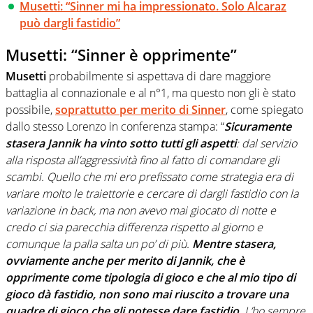
Musetti: “Sinner mi ha impressionato. Solo Alcaraz
può dargli fastidio”
Musetti: “Sinner è opprimente”
Musetti
probabilmente si aspettava di dare maggiore
battaglia al connazionale e al n°1, ma questo non gli è stato
possibile,
soprattutto per merito di
Sinner
, come spiegato
dallo stesso Lorenzo in conferenza stampa: “
Sicuramente
stasera Jannik ha vinto sotto tutti gli aspetti
: dal servizio
alla risposta all’aggressività fino al fatto di comandare gli
scambi. Quello che mi ero prefissato come strategia era di
variare molto le traiettorie e cercare di dargli fastidio con la
variazione in back, ma non avevo mai giocato di notte e
credo ci sia parecchia differenza rispetto al giorno e
comunque la palla salta un po’ di più.
Mentre stasera,
ovviamente anche per merito di Jannik, che è
opprimente come tipologia di gioco e che al mio tipo di
gioco dà fastidio, non sono mai riuscito a trovare una
quadre di gioco che gli potesse dare fastidio
. L’ho sempre