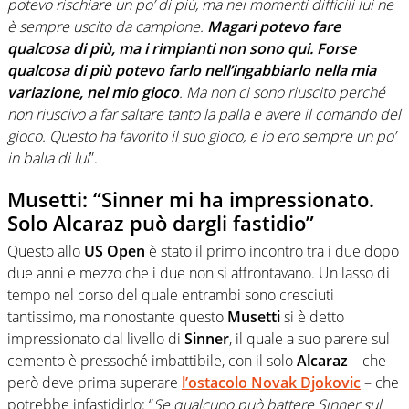
potevo rischiare un po’ di più, ma nei momenti difficili lui ne
è sempre uscito da campione.
Magari potevo fare
qualcosa di più, ma i rimpianti non sono qui. Forse
qualcosa di più potevo farlo nell’ingabbiarlo nella mia
variazione, nel mio gioco
. Ma non ci sono riuscito perché
non riuscivo a far saltare tanto la palla e avere il comando del
gioco. Questo ha favorito il suo gioco, e io ero sempre un po’
in balia di lui
”.
Musetti: “Sinner mi ha impressionato.
Solo Alcaraz può dargli fastidio”
Questo allo
US Open
è stato il primo incontro tra i due dopo
due anni e mezzo che i due non si affrontavano. Un lasso di
tempo nel corso del quale entrambi sono cresciuti
tantissimo, ma nonostante questo
Musetti
si è detto
impressionato dal livello di
Sinner
, il quale a suo parere sul
cemento è pressoché imbattibile, con il solo
Alcaraz
– che
però deve prima superare
l’ostacolo
Novak Djokovic
– che
potrebbe infastidirlo: “
Se qualcuno può battere Sinner sul