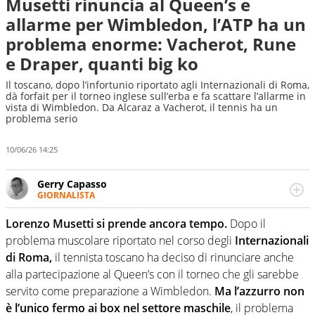
Musetti rinuncia al Queen’s e
allarme per Wimbledon, l’ATP ha un
problema enorme: Vacherot, Rune
e Draper, quanti big ko
Il toscano, dopo l’infortunio riportato agli Internazionali di Roma,
dà forfait per il torneo inglese sull’erba e fa scattare l’allarme in
vista di Wimbledon. Da Alcaraz a Vacherot, il tennis ha un
problema serio
10/06/26 14:25
Gerry Capasso
GIORNALISTA
Per lui gli sport americani non hanno segreti: basket,
football, baseball e la capacità innata di trovare la notizia
Lorenzo Musetti si prende ancora tempo.
Dopo il
dove altri non vedono granché
problema muscolare riportato nel corso degli
Internazionali
di Roma,
il tennista toscano ha deciso di rinunciare anche
alla partecipazione al Queen’s con il torneo che gli sarebbe
servito come preparazione a Wimbledon.
Ma l’azzurro non
è l’unico fermo ai box nel settore maschile
, il problema