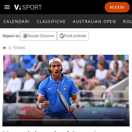
ACCEDI
CALENDARI
CLASSIFICHE
AUSTRALIAN OPEN
RO
Seguici su:
Google Discover
Fonti preferite
TENNIS