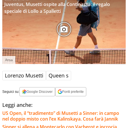
Juventus, Musetti ospite alla Continassa: il regalo
speciale di Lollo a Spalletti
Ansa
Lorenzo Musetti
Queen s
Seguici su:
Google Discover
Fonti preferite
Leggi anche:
US Open, il “tradimento” di Musetti a Sinner: in campo
nel doppio misto con l’ex Kalinskaya. Cosa farà Jannik
Sinner si allena a Montecarlo con Vacherot e incrocia