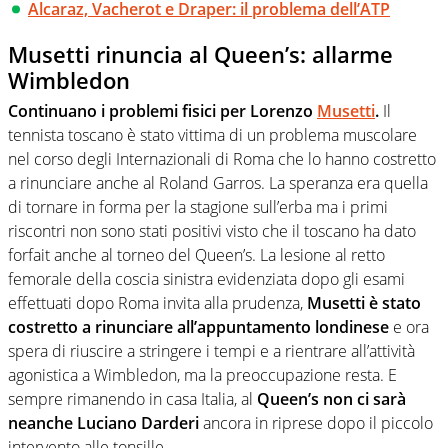
Alcaraz, Vacherot e Draper: il problema dell’ATP
Musetti rinuncia al Queen’s: allarme
Wimbledon
Continuano i problemi fisici per Lorenzo
Musetti
.
Il
tennista toscano è stato vittima di un problema muscolare
nel corso degli Internazionali di Roma che lo hanno costretto
a rinunciare anche al Roland Garros. La speranza era quella
di tornare in forma per la stagione sull’erba ma i primi
riscontri non sono stati positivi visto che il toscano ha dato
forfait anche al torneo del Queen’s. La lesione al retto
femorale della coscia sinistra evidenziata dopo gli esami
effettuati dopo Roma invita alla prudenza,
Musetti è stato
costretto a rinunciare all’appuntamento londinese
e ora
spera di riuscire a stringere i tempi e a rientrare all’attività
agonistica a Wimbledon, ma la preoccupazione resta.
E
sempre rimanendo in casa Italia, al
Queen’s non ci sarà
neanche Luciano Darderi
ancora in riprese dopo il piccolo
intervento alle tonsille.