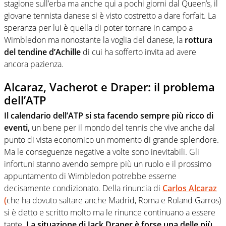
stagione sull’erba ma anche qui a pochi giorni dal Queen’s, il
giovane tennista danese si è visto costretto a dare forfait. La
speranza per lui è quella di poter tornare in campo a
Wimbledon ma nonostante la voglia del danese, la
rottura
del tendine d’Achille
di cui ha sofferto invita ad avere
ancora pazienza.
Alcaraz, Vacherot e Draper: il problema
dell’ATP
Il calendario dell’ATP si sta facendo sempre più ricco di
eventi,
un bene per il mondo del tennis che vive anche dal
punto di vista economico un momento di grande splendore.
Ma le conseguenze negative a volte sono inevitabili. Gli
infortuni stanno avendo sempre più un ruolo e il prossimo
appuntamento di Wimbledon potrebbe esserne
decisamente condizionato. Della rinuncia di
Carlos Alcaraz
(
che ha dovuto saltare anche Madrid, Roma e Roland Garros)
si è detto e scritto molto ma le rinunce continuano a essere
tante.
La situazione di Jack Draper è forse una delle più