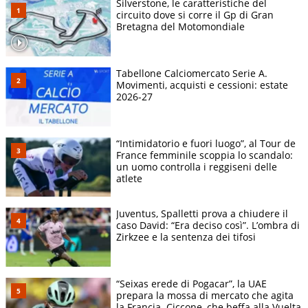
Silverstone, le caratteristiche del
circuito dove si corre il Gp di Gran
Bretagna del Motomondiale
Tabellone Calciomercato Serie A.
Movimenti, acquisti e cessioni: estate
2026-27
“Intimidatorio e fuori luogo”, al Tour de
France femminile scoppia lo scandalo:
un uomo controlla i reggiseni delle
atlete
Juventus, Spalletti prova a chiudere il
caso David: “Era deciso così”. L’ombra di
Zirkzee e la sentenza dei tifosi
“Seixas erede di Pogacar”, la UAE
prepara la mossa di mercato che agita
la Francia. Ciccone, che beffa alla Vuelta