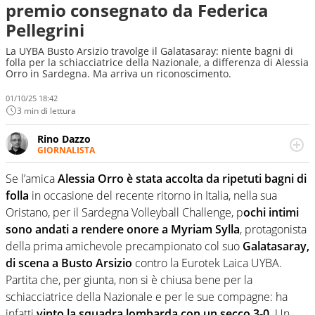
premio consegnato da Federica
Pellegrini
La UYBA Busto Arsizio travolge il Galatasaray: niente bagni di
folla per la schiacciatrice della Nazionale, a differenza di Alessia
Orro in Sardegna. Ma arriva un riconoscimento.
01/10/25 18:42
3 min di lettura
Rino Dazzo
GIORNALISTA
Se mai ci fosse modo di traslare il glossario del calcio in
una nicchia di esperti, lui ne farebbe parte. Non si perde
Se l’amica
Alessia Orro è stata accolta da ripetuti bagni di
una svista arbitrale né gli umori social del mondo delle
folla
in occasione del recente ritorno in Italia, nella sua
curve
Oristano, per il Sardegna Volleyball Challenge, p
ochi intimi
sono andati a rendere onore a Myriam Sylla
, protagonista
della prima amichevole precampionato col suo
Galatasaray,
di scena a Busto Arsizio
contro la Eurotek Laica UYBA.
Partita che, per giunta, non si è chiusa bene per la
schiacciatrice della Nazionale e per le sue compagne: ha
infatti
vinto la squadra lombarda con un secco 3-0.
Un