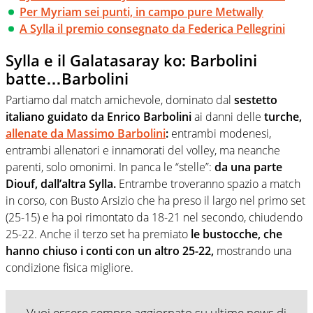
Per Myriam sei punti, in campo pure Metwally
A Sylla il premio consegnato da Federica Pellegrini
Sylla e il Galatasaray ko: Barbolini
batte…Barbolini
Partiamo dal match amichevole, dominato dal
sestetto
italiano guidato da Enrico Barbolini
ai danni delle
turche,
allenate da Massimo Barbolini
:
entrambi modenesi,
entrambi allenatori e innamorati del volley, ma neanche
parenti, solo omonimi. In panca le “stelle”:
da una parte
Diouf, dall’altra Sylla.
Entrambe troveranno spazio a match
in corso, con Busto Arsizio che ha preso il largo nel primo set
(25-15) e ha poi rimontato da 18-21 nel secondo, chiudendo
25-22. Anche il terzo set ha premiato
le bustocche, che
hanno chiuso i conti con un altro 25-22,
mostrando una
condizione fisica migliore.
Vuoi essere sempre aggiornato su ultime news di