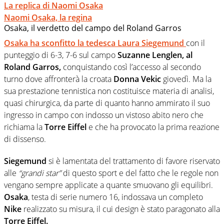
La replica di Naomi Osaka
Naomi Osaka, la regina
Osaka, il verdetto del campo del Roland Garros
Osaka
ha sconfitto la tedesca
Laura Siegemund
con il
punteggio di 6-3, 7-6 sul campo
Suzanne Lenglen, al
Roland Garros,
conquistando così l’accesso al secondo
turno dove affronterà la croata
Donna Vekic
giovedì. Ma la
sua prestazione tennistica non costituisce materia di analisi,
quasi chirurgica, da parte di quanto hanno ammirato il suo
ingresso in campo con indosso un vistoso abito nero che
richiama la
Torre Eiffel
e che ha provocato la prima reazione
di dissenso.
Siegemund
si è lamentata del trattamento di favore riservato
alle
“grandi star”
di questo sport e del fatto che le regole non
vengano sempre applicate a quante smuovano gli equilibri.
Osaka
, testa di serie numero 16, indossava un completo
Nike
realizzato su misura, il cui design è stato paragonato alla
Torre Eiffel.