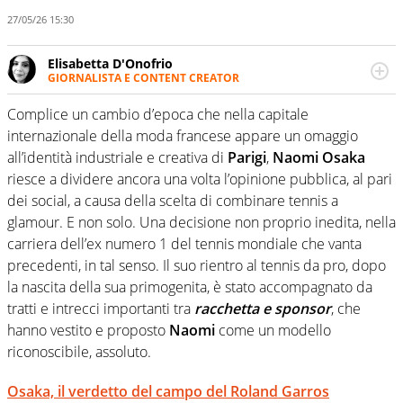
27/05/26 15:30
Elisabetta D'Onofrio
GIORNALISTA E CONTENT CREATOR
Giornalista professionista dal 2007, scrive per curiosità
personale e necessità: soprattutto di calcio, di sport e dei
Complice un cambio d’epoca che nella capitale
suoi protagonisti, concedendosi innocenti evasioni
internazionale della moda francese appare un omaggio
nell'ambito della creazione di format. Un tempo ala
all’identità industriale e creativa di
Parigi
,
Naomi Osaka
destra, oggi si sente a suo agio nel ruolo di libero. Cura
riesce a dividere ancora una volta l’opinione pubblica, al pari
una classifica riservata dei migliori 5 calciatori di sempre.
dei social, a causa della scelta di combinare tennis a
glamour. E non solo. Una decisione non proprio inedita, nella
carriera dell’ex numero 1 del tennis mondiale che vanta
precedenti, in tal senso. Il suo rientro al tennis da pro, dopo
la nascita della sua primogenita, è stato accompagnato da
tratti e intrecci importanti tra
racchetta e sponsor
, che
hanno vestito e proposto
Naomi
come un modello
riconoscibile, assoluto.
Osaka, il verdetto del campo del Roland Garros