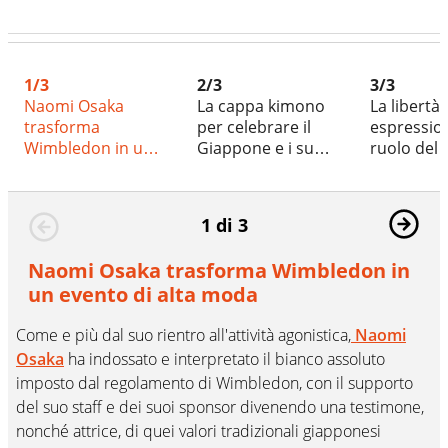
1/3
2/3
3/3
Naomi Osaka
La cappa kimono
La libertà 
trasforma
per celebrare il
espression
Wimbledon in un
Giappone e i suoi
ruolo del 
evento di alta
valori
a Wimble
moda
1 di 3
Naomi Osaka trasforma Wimbledon in
un evento di alta moda
Come e più dal suo rientro all'attività agonistica,
Naomi
Osaka
ha indossato e interpretato il bianco assoluto
imposto dal regolamento di Wimbledon, con il supporto
del suo staff e dei suoi sponsor divenendo una testimone,
nonché attrice, di quei valori tradizionali giapponesi