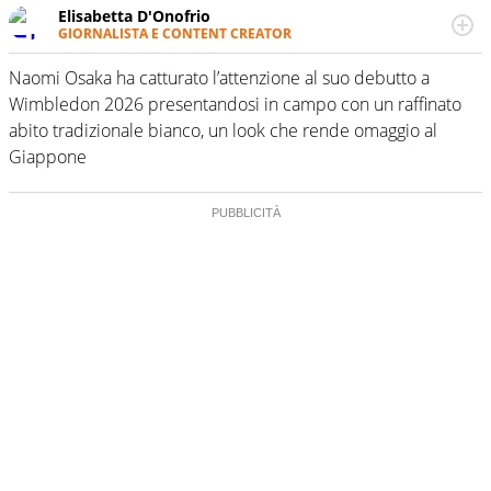
Elisabetta D'Onofrio
GIORNALISTA E CONTENT CREATOR
Giornalista professionista dal 2007, scrive per curiosità
personale e necessità: soprattutto di calcio, di sport e dei
Naomi Osaka ha catturato l’attenzione al suo debutto a
suoi protagonisti, concedendosi innocenti evasioni
Wimbledon 2026 presentandosi in campo con un raffinato
nell'ambito della creazione di format. Un tempo ala
abito tradizionale bianco, un look che rende omaggio al
destra, oggi si sente a suo agio nel ruolo di libero. Cura
Giappone
una classifica riservata dei migliori 5 calciatori di sempre.