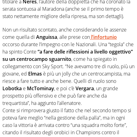
titolare a
Neres
, l’autore della doppietta che ha coronato la
serata sontuosa al Maradona (anche se il primo tempo è
stato nettamente migliore della ripresa, ma son dettagli).
Non un risultato scontato, anche considerando le assenze
come quella di
Anguissa
, alle prese con
l’infortunio
occorso durante l’impegno con le Nazionali. Una “tegola” che
ha spinto Conte
“a fare delle riflessioni a livello oggettivo”
su un centrocampo sguarnito
, come ha spiegato in
collegamento con Sky Sport. “Ne avevamo tre di ruolo, più un
giovane, ed
Elmas
è più un jolly che un centrocampista, ma
riesce a fare tutto e anche bene. Quelli di ruolo sono
Lobotka
e
McTominay
, e poi c’è
Vergara
, un grande
prospetto più offensivo e che può fare anche da
trequartista”, ha aggiunto l’allenatore.
Conte si rimprovera giusto il fatto che nel secondo tempo si
poteva fare meglio “nella gestione della palla”, ma in ogni
caso la vittoria è arrivata contro “una squadra molto forte”,
citando il risultato degli orobici in Champions contro il