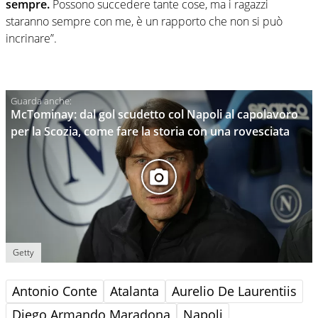
sempre.
Possono succedere tante cose, ma i ragazzi
staranno sempre con me, è un rapporto che non si può
incrinare”.
McTominay: dal gol scudetto col Napoli al capolavoro
per la Scozia, come fare la storia con una rovesciata
Getty
Antonio Conte
Atalanta
Aurelio De Laurentiis
Diego Armando Maradona
Napoli