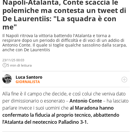
Napoli-Atalanta, Conte scaccia le
polemiche ma contesta un tweet di
De Laurentiis: "La squadra è con
me"
Il Napoli ritrova la vittoria battendo l'Atalanta e torna a
respirare dopo un periodo di difficoltà e di voci di un addio di
Antonio Conte. Il quale si toglie qualche sassolino dalla scarpa,
anche con De Laurentiis
23/11/25 00:03
5 min di lettura
Luca Santoro
GIORNALISTA
Esperto di Motorsport ma, più in generale, appassionato
di tutto ciò che sia Sport, anche senza il Motor. Dà il
Alla fine è il campo che decide, e così colui che veniva dato
meglio di sé quando la strada fa largo alle due o alle
per dimissionario o esonerato –
Antonio Conte
– ha lasciato
quattro ruote
parlare invece i suoi uomini che
al Maradona hanno
confermato la fiducia al proprio tecnico, abbattendo
l’Atalanta del neotecnico Palladino 3-1.