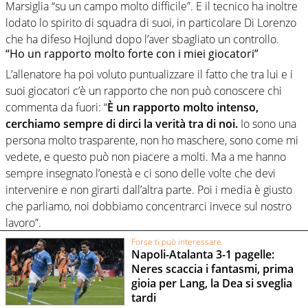
Marsiglia “su un campo molto difficile”. E il tecnico ha inoltre
lodato lo spirito di squadra di suoi, in particolare Di Lorenzo
che ha difeso Hojlund dopo l’aver sbagliato un controllo.
“Ho un rapporto molto forte con i miei giocatori”
L’allenatore ha poi voluto puntualizzare il fatto che tra lui e i
suoi giocatori c’è un rapporto che non può conoscere chi
commenta da fuori: “
È un rapporto molto intenso,
cerchiamo sempre di dirci la verità tra di noi.
Io sono una
persona molto trasparente, non ho maschere, sono come mi
vedete, e questo può non piacere a molti. Ma a me hanno
sempre insegnato l’onestà e ci sono delle volte che devi
intervenire e non girarti dall’altra parte. Poi i media è giusto
che parliamo, noi dobbiamo concentrarci invece sul nostro
lavoro”.
Forse ti può interessare
Napoli-Atalanta 3-1 pagelle:
Neres scaccia i fantasmi, prima
gioia per Lang, la Dea si sveglia
tardi