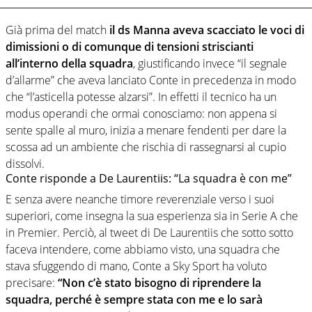
Già prima del match
il ds Manna aveva scacciato le voci di
dimissioni o di comunque di tensioni striscianti
all’interno della squadra
, giustificando invece “il segnale
d’allarme” che aveva lanciato Conte in precedenza in modo
che “l’asticella potesse alzarsi”. In effetti il tecnico ha un
modus operandi che ormai conosciamo: non appena si
sente spalle al muro, inizia a menare fendenti per dare la
scossa ad un ambiente che rischia di rassegnarsi al cupio
dissolvi.
Conte risponde a De Laurentiis: “La squadra è con me”
E senza avere neanche timore reverenziale verso i suoi
superiori, come insegna la sua esperienza sia in Serie A che
in Premier. Perciò, al tweet di De Laurentiis che sotto sotto
faceva intendere, come abbiamo visto, una squadra che
stava sfuggendo di mano, Conte a Sky Sport ha voluto
precisare:
“Non c’è stato bisogno di riprendere la
squadra, perché è sempre stata con me e lo sarà