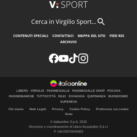
Cerca in Virgilio Sport...
CONTENUTI SPECIALI
CONTATTACI
MAPPA DEL SITO
FEED RSS
ARCHIVIO
LIBERO
VIRGILIO
PAGINEGIALLE
PAGINEGIALLE SHOP
PGCASA
PAGINEBIANCHE
TUTTOCITTÀ
DILEI
SIVIAGGIA
QUIFINANZA
BUONISSIMO
SUPEREVA
Chi siamo
Note Legali
Privacy
Cookie Policy
Preferenze sui cookie
Aiuto
© Italiaonline S.p.A. 2026
Direzione e coordinamento di Libero Acquisition S.á r.l.
P. IVA 03970540963