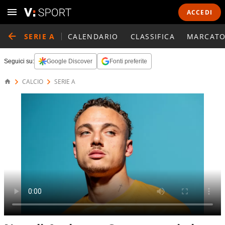
ACCEDI
SERIE A
CALENDARIO
CLASSIFICA
MARCATO
Seguici su:
Google Discover
Fonti preferite
CALCIO
SERIE A