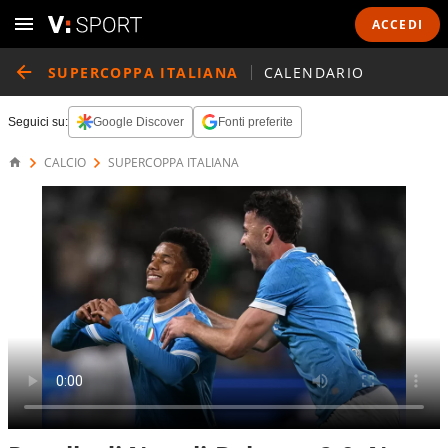
ACCEDI
SUPERCOPPA ITALIANA
CALENDARIO
Seguici su:
Google Discover
Fonti preferite
CALCIO
SUPERCOPPA ITALIANA