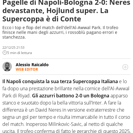
Pagelle di Napoli-Bologna 2-0: Neres
devastante, Hojlund super. La
Supercoppa è di Conte
Ecco i top e flop del match dell'dell'Al-Awwal Park. Il trofeo
finisce nelle mani degli azzurri, i rossoblù pagano errori e
stanchezza.
22/12/25 21:53
5 min di lettura
Alessio Raicaldo
WEB EDITOR
Un figlio che si chiama Diego e la tesi di laurea sugli stadi
di proprietà in Italia. Il calcio quale filo conduttore
Il Napoli conquista la sua terza Supercoppa Italiana
e lo
irrinunciabile tra passione e professione. Per Virgilio
fa dopo una prestazione brillante nella cornice dell’Al-Awwal
Sport indaga, approfondisce e scandaglia l'universo
Park di Riyad.
Gli azzurri battono 2-0 un Bologna
apparso
mondo dello sport per antonomasia
stanco e svuotato dopo la bella vittoria sull’Inter. A fare la
differenza è un David Neres in versione extraterrestre che
segna un gol per tempo e risulta immarcabile in tutto il corso
del match. Inoperoso Milinkovic-Savic, al netto di qualche
uscita. Il trofeo conferma di fatto le gerarchie di questo 2025,