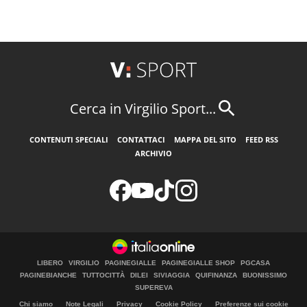
Cerca in Virgilio Sport...
CONTENUTI SPECIALI
CONTATTACI
MAPPA DEL SITO
FEED RSS
ARCHIVIO
LIBERO
VIRGILIO
PAGINEGIALLE
PAGINEGIALLE SHOP
PGCASA
PAGINEBIANCHE
TUTTOCITTÀ
DILEI
SIVIAGGIA
QUIFINANZA
BUONISSIMO
SUPEREVA
Chi siamo
Note Legali
Privacy
Cookie Policy
Preferenze sui cookie