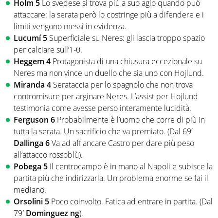
Holm 5
Lo svedese si trova più a suo agio quando può
attaccare: la serata però lo costringe più a difendere e i
limiti vengono messi in evidenza.
Lucumí 5
Superficiale su Neres: gli lascia troppo spazio
per calciare sull’1-0.
Heggem 4
Protagonista di una chiusura eccezionale su
Neres ma non vince un duello che sia uno con Hojlund.
Miranda 4
Serataccia per lo spagnolo che non trova
contromisure per arginare Neres. L’assist per Hojlund
testimonia come avesse perso interamente lucidità.
Ferguson 6
Probabilmente è l’uomo che corre di più in
tutta la serata. Un sacrificio che va premiato. (Dal 69′
Dallinga 6
Va ad affiancare Castro per dare più peso
all’attacco rossoblù).
Pobega 5
Il centrocampo è in mano al Napoli e subisce la
partita più che indirizzarla. Un problema enorme se fai il
mediano.
Orsolini 5
Poco coinvolto. Fatica ad entrare in partita. (Dal
79′
Dominguez ng
).