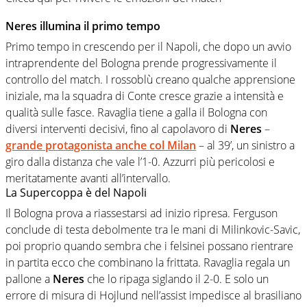
Neres illumina il primo tempo
Primo tempo in crescendo per il Napoli, che dopo un avvio
intraprendente del Bologna prende progressivamente il
controllo del match. I rossoblù creano qualche apprensione
iniziale, ma la squadra di Conte cresce grazie a intensità e
qualità sulle fasce. Ravaglia tiene a galla il Bologna con
diversi interventi decisivi, fino al capolavoro di
Neres
–
grande protagonista anche col Milan
– al 39’, un sinistro a
giro dalla distanza che vale l’1-0. Azzurri più pericolosi e
meritatamente avanti all’intervallo.
La Supercoppa è del Napoli
Il Bologna prova a riassestarsi ad inizio ripresa. Ferguson
conclude di testa debolmente tra le mani di Milinkovic-Savic,
poi proprio quando sembra che i felsinei possano rientrare
in partita ecco che combinano la frittata. Ravaglia regala un
pallone a
Neres
che lo ripaga siglando il 2-0. E solo un
errore di misura di Hojlund nell’assist impedisce al brasiliano