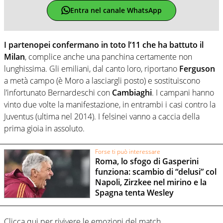
Entra nel canale WhatsApp
I partenopei confermano in toto l’11 che ha battuto il
Milan
, complice anche una panchina certamente non
lunghissima. Gli emiliani, dal canto loro, riportano
Ferguson
a metà campo (è Moro a lasciargli posto) e sostituiscono
l’infortunato Bernardeschi con
Cambiaghi
. I campani hanno
vinto due volte la manifestazione, in entrambi i casi contro la
Juventus (ultima nel 2014). I felsinei vanno a caccia della
prima gioia in assoluto.
Forse ti può interessare
Roma, lo sfogo di Gasperini
funziona: scambio di “delusi” col
Napoli, Zirzkee nel mirino e la
Spagna tenta Wesley
Clicca qui per rivivere le emozioni del match