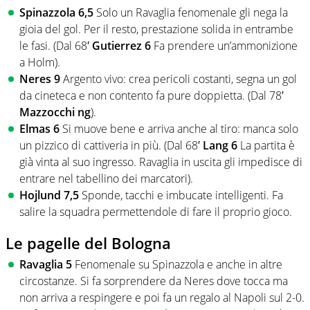
Spinazzola 6,5
Solo un Ravaglia fenomenale gli nega la
gioia del gol. Per il resto, prestazione solida in entrambe
le fasi. (Dal 68′
Gutierrez 6
Fa prendere un’ammonizione
a Holm).
Neres 9
Argento vivo: crea pericoli costanti, segna un gol
da cineteca e non contento fa pure doppietta. (Dal 78′
Mazzocchi ng
).
Elmas 6
Si muove bene e arriva anche al tiro: manca solo
un pizzico di cattiveria in più. (Dal 68′
Lang 6
La partita è
già vinta al suo ingresso. Ravaglia in uscita gli impedisce di
entrare nel tabellino dei marcatori).
Hojlund 7,5
Sponde, tacchi e imbucate intelligenti. Fa
salire la squadra permettendole di fare il proprio gioco.
Le pagelle del Bologna
Ravaglia 5
Fenomenale su Spinazzola e anche in altre
circostanze. Si fa sorprendere da Neres dove tocca ma
non arriva a respingere e poi fa un regalo al Napoli sul 2-0.