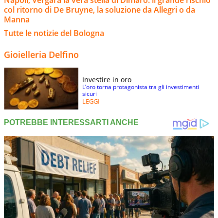
Napoli, Vergara la vera stella di Dimaro: il grande rischio
col ritorno di De Bruyne, la soluzione da Allegri o da
Manna
Tutte le notizie del Bologna
Gioielleria Delfino
Investire in oro
L’oro torna protagonista tra gli investimenti
sicuri
LEGGI