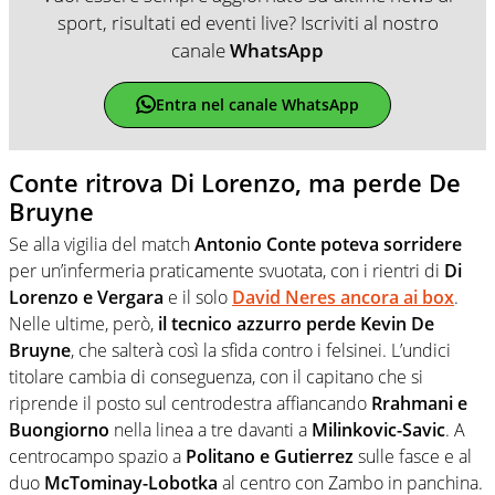
sport, risultati ed eventi live? Iscriviti al nostro
canale
WhatsApp
Entra nel canale WhatsApp
Conte ritrova Di Lorenzo, ma perde De
Bruyne
Se alla vigilia del match
Antonio Conte poteva sorridere
per un’infermeria praticamente svuotata, con i rientri di
Di
Lorenzo e Vergara
e il solo
David Neres ancora ai box
.
Nelle ultime, però,
il tecnico azzurro perde Kevin De
Bruyne
, che salterà così la sfida contro i felsinei. L’undici
titolare cambia di conseguenza, con il capitano che si
riprende il posto sul centrodestra affiancando
Rrahmani e
Buongiorno
nella linea a tre davanti a
Milinkovic-Savic
. A
centrocampo spazio a
Politano e Gutierrez
sulle fasce e al
duo
McTominay-Lobotka
al centro con Zambo in panchina.