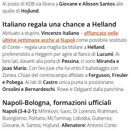
Al posto di KDB via libera a
Giovane e Alisson Santos
alle
spalle di
Hojlund
.
Italiano regala una chance a Helland
Abituato a stupire,
Vincenzo Italiano
–
affiancato nelle
ultime settimane anche al Napoli
come possibile sostituto
di Conte – regala una maglia da titolare a
Helland
,
preferendolo a Heggem per agire al fianco di
Lucumì
. Ai
loro lati, davanti alla porta di
Pessina
, ci sono
Miranda e
Joao Mario
. Con l’ex Juve che ha vinto il ballottaggio con
Zortea. Chiavi del centrocampo affidate a
Ferguson, Freuler
e Pobega
. Ai lati di
Castro
unica punta si posizionano
Orsolini e Bernardeschi
. Rowe e Odgaard dalla panchina.
Napoli-Bologna, formazioni ufficiali
Napoli (3-4-2-1):
Milinkovic-Savic, Di Lorenzo, Rrahmani,
Buongiorno; Politano, McTominay, Lobotka, Gutierrez;
Giovane, A. Santos; Hojlund.
Allenatore:
Antonio Conte