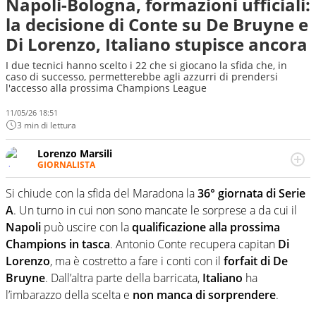
Napoli-Bologna, formazioni ufficiali:
la decisione di Conte su De Bruyne e
Di Lorenzo, Italiano stupisce ancora
I due tecnici hanno scelto i 22 che si giocano la sfida che, in
caso di successo, permetterebbe agli azzurri di prendersi
l'accesso alla prossima Champions League
11/05/26 18:51
3 min di lettura
Lorenzo Marsili
GIORNALISTA
Giornalista pubblicista, redattore, divulgatore. E' una
delle anime video del sito: racconta in immagini un
Si chiude con la sfida del Maradona la
36° giornata di Serie
evento e lo fa come pochi altri
A
. Un turno in cui non sono mancate le sorprese a da cui il
Napoli
può uscire con la
qualificazione alla prossima
Champions in tasca
. Antonio Conte recupera capitan
Di
Lorenzo
, ma è costretto a fare i conti con il
forfait di De
Bruyne
. Dall’altra parte della barricata,
Italiano
ha
l’imbarazzo della scelta e
non manca di sorprendere
.