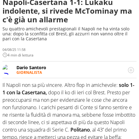
Napoli-Casertana 1-1: Lukaku
indolente, si rivede McTominay ma
c'è già un allarme
Su quattro amichevoli prestagionali il Napoli ne ha vinta solo
una: dopo la sconfitta col Brest, gli azzurri non vanno oltre il
pari con la Casertana
04/08/25 11:58
4 min di lettura
Dario Santoro
GIORNALISTA
Scrive, commenta, racconta lo sport in tutte le
sfaccettature. Tocca l'apice quando ha modo di
Il Napoli non sa più vincere. Altro flop in amichevole:
solo 1-
concentrarsi sulle interviste ai grandi protagonisti
1 con la Casertana,
dopo il ko di ieri col Brest. Presto per
preoccuparsi ma non per evidenziare le cose che ancora
non funzionano. I carichi pesanti di Conte si fanno sentire e
ne risente la fluidità di manovra ma, sebbene fosse imbottito
di seconde linee, ci si aspettava di più da questo Napoli
contro una squadra di Serie C.
Politano
, al 43′ del primo
tempo, riesce a metterci una pezza ed evitare la beffa: