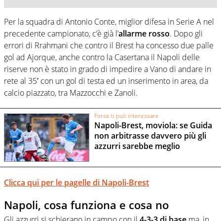
Per la squadra di Antonio Conte, miglior difesa in Serie A nel
precedente campionato, c’è già l’
allarme rosso
. Dopo gli
errori di Rrahmani che contro il Brest ha concesso due palle
gol ad Ajorque, anche contro la Casertana il Napoli delle
riserve non è stato in grado di impedire a Vano di andare in
rete al 35′ con un gol di testa ed un inserimento in area, da
calcio piazzato, tra Mazzocchi e Zanoli.
Forse ti può interessare
Napoli-Brest, moviola: se Guida
non arbitrasse davvero più gli
azzurri sarebbe meglio
Clicca qui per le pagelle di Napoli-Brest
Napoli, cosa funziona e cosa no
Gli azzurri si schierano in campo con il
4-3-3 di base
ma, in