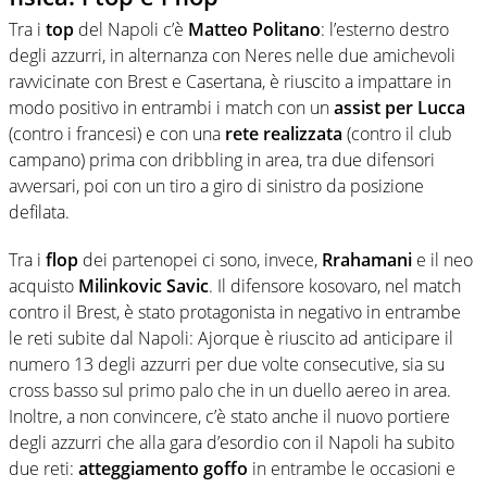
Tra i
top
del Napoli c’è
Matteo Politano
: l’esterno destro
degli azzurri, in alternanza con Neres nelle due amichevoli
ravvicinate con Brest e Casertana, è riuscito a impattare in
modo positivo in entrambi i match con un
assist per Lucca
(contro i francesi) e con una
rete realizzata
(contro il club
campano) prima con dribbling in area, tra due difensori
avversari, poi con un tiro a giro di sinistro da posizione
defilata.
Tra i
flop
dei partenopei ci sono, invece,
Rrahamani
e il neo
acquisto
Milinkovic Savic
. Il difensore kosovaro, nel match
contro il Brest, è stato protagonista in negativo in entrambe
le reti subite dal Napoli: Ajorque è riuscito ad anticipare il
numero 13 degli azzurri per due volte consecutive, sia su
cross basso sul primo palo che in un duello aereo in area.
Inoltre, a non convincere, c’è stato anche il nuovo portiere
degli azzurri che alla gara d’esordio con il Napoli ha subito
due reti:
atteggiamento goffo
in entrambe le occasioni e