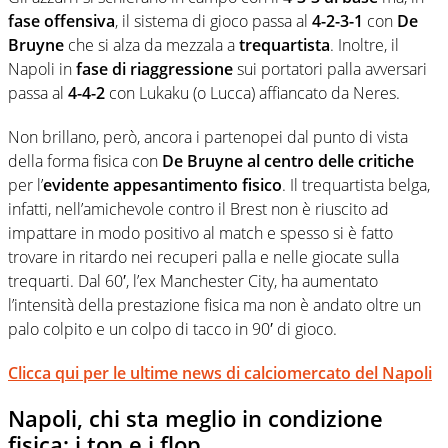
fase offensiva
, il sistema di gioco passa al
4-2-3-1
con
De
Bruyne
che si alza da mezzala a
trequartista
. Inoltre, il
Napoli in
fase di riaggressione
sui portatori palla avversari
passa al
4-4-2
con Lukaku (o Lucca) affiancato da Neres.
Non brillano, però, ancora i partenopei dal punto di vista
della forma fisica con
De Bruyne al centro delle critiche
per l’
evidente appesantimento fisico
. Il trequartista belga,
infatti, nell’amichevole contro il Brest non è riuscito ad
impattare in modo positivo al match e spesso si è fatto
trovare in ritardo nei recuperi palla e nelle giocate sulla
trequarti. Dal 60′, l’ex Manchester City, ha aumentato
l’intensità della prestazione fisica ma non è andato oltre un
palo colpito e un colpo di tacco in 90′ di gioco.
Clicca qui per le ultime news di calciomercato del Napoli
Napoli, chi sta meglio in condizione
fisica: i top e i flop