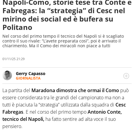
Napoli-Como, storie tese tra Conte e
Fabregas: la “strategia” di Cesc nel
mirino dei social ed è bufera su
Politano
Nel corso del primo tempo il tecnico del Napoli si è scagliato
contro il suo rivale: “L’avete preparata così”, poi è arrivato il
chiarimento. Ma il Como dei miracoli non piace a tutti
01/11/25 21:29
Gerry Capasso
GIORNALISTA
Per lui gli sport americani non hanno segreti: basket,
football, baseball e la capacità innata di trovare la notizia
La partita del
Maradona dimostra che ormai il Como
può
dove altri non vedono granché
essere considerata tra le grandi del campionato ma non a
tutti è
piaciuta la “strategia” utilizzata dalla squadra di
Cesc
Fabregas
. E nel corso del primo tempo
Antonio Conte,
tecnico del Napoli,
ha fatto sentire ad alta voce il suo
pensiero.