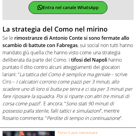
Entra nel canale WhatsApp
La strategia del Como nel mirino
Se le
rimostranze di Antonio Conte si sono fermate allo
scambio di battute con Fabregas
, sui social non tutti hanno
mandato giù quella che hanno visto come una strategia
deliberata da parte del Como. I
tifosi del Napoli
hanno
puntato il dito contro alcuni atteggiamenti dei giocatori
lariani: “
La tattica del Como è semplice ma geniale
– scrive
Ciro –
I calciatori corrono come pazzi per 3 minuti, allo
scadere uno di loro si butta pe terra e ci sta per 3 minuti per
fare riposare la squadra. Poi si riparte con altri tre minuti di
corsa come pazzi
”. E ancora: “
Sono stati 90 minuti di
possesso palla sterile, falli tattici e simulazioni
”, mentre
Rosario commenta: “
Perdite di tempo in continuazione
”.
Forse ti può interessare