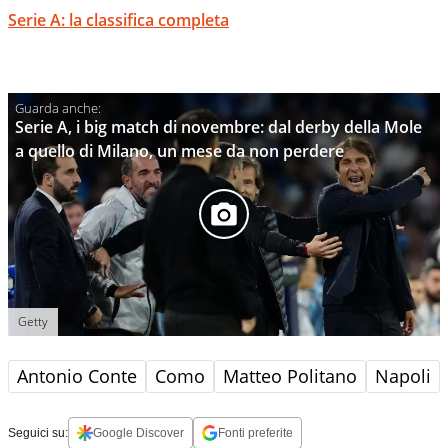
Serie A: la classifica completa
Serie A, i big match di novembre: dal derby della Mole
a quello di Milano, un mese da non perdere
Getty
Antonio Conte
Como
Matteo Politano
Napoli
Seguici su:
Google Discover
Fonti preferite