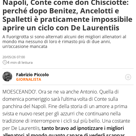
Napoli, Conte come don Chisciotte:
perché dopo Benitez, Ancelotti e
Spalletti è praticamente impossibile
aprire un ciclo con De Laurentiis
A Fuorigrotta si sono alternati alcuni dei migliori allenatori al
mondo ma nessuno di loro è rimasto più di due anni,
un’occasione mancata
20/05/26 07:00
4 min di lettura
Fabrizio Piccolo
GIORNALISTA
Nella sua carriera ha seguito numerose manifestazioni
sportive e collaborato con agenzie e testate. Esperienza,
MOESCEANDO’. Ora se ne va anche Antonio. Quella di
competenza, conoscenza e memoria storica. Si occupa
domenica pomeriggio sarà l’ultima volta di Conte sulla
prevalentemente di calcio
panchina del Napoli. Fine della storia di un amore a prima
svista e nuovo reset per gli azzurri che continuano nella
tradizione di interrompere i cicli sul più bello. Una costante
per De Laurentiis,
tanto bravo ad ipnotizzare i migliori
allenatori al mondo quanto capace di vederli scappar