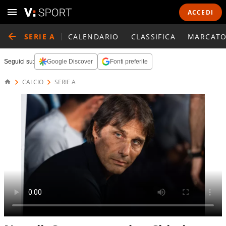
ACCEDI
SERIE A
CALENDARIO
CLASSIFICA
MARCATO
Seguici su:
Google Discover
Fonti preferite
CALCIO
SERIE A