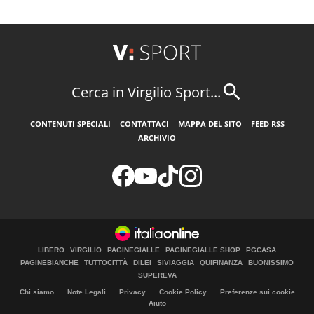
Cerca in Virgilio Sport...
CONTENUTI SPECIALI
CONTATTACI
MAPPA DEL SITO
FEED RSS
ARCHIVIO
LIBERO
VIRGILIO
PAGINEGIALLE
PAGINEGIALLE SHOP
PGCASA
PAGINEBIANCHE
TUTTOCITTÀ
DILEI
SIVIAGGIA
QUIFINANZA
BUONISSIMO
SUPEREVA
Chi siamo
Note Legali
Privacy
Cookie Policy
Preferenze sui cookie
Aiuto