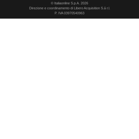
© Italiaonline S.p.A. 2026
Direzione e coordinamento di Libero Acquisition S.á r.l.
P. IVA 03970540963