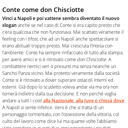
Conte come don Chisciotte
Vinci a Napoli e poi vattene sembra diventato il nuovo
slogan
anche se nel caso di Conte si era capito presto che
c’era qualcosa che non funzionava. Mai scattato veramente il
feeling con i tifosi, che ad un Napoli anche spettacolare si
erano abituati troppo presto. Mai cresciuta l’intesa con
l’ambiente: Conte ha sempre rinfacciato di tutto alla stampa
per avere amici e si è ritrovato come don Chisciotte. A
combattere nemici veri o presunti ma senza neanche un
Sancho Panza vicino. Mai protetto veramente dalla società
Conte si è ritrovato a dover superare ostacoli interni ed
esterni. Già dopo lo scudetto voleva andar via ma ora non
tornerà indietro dalla sua decisione. E non perché voglia
andare a tutti i costi
alla Nazionale, alla Juve o chissà dove
.
A Napoli si sente infelice. Vero è che si tratta di un
personaggio tormentato, con l’ossessione della vittoria, col
culto del lavoro come dice lui ma quante volte l’abbiamo
visto sorridere in questi due anni nonostante i risultati