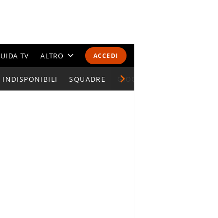
UIDA TV
ALTRO
ACCEDI
INDISPONIBILI
CALENDARI E CLASSIFICHE
SQUADRE
GIOCATORI SERIE A
ALTRI SPORT
MONDIALI 2026
OLIMPIADI
GOSSIP
LIFESTYLE