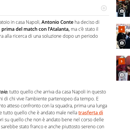
hanno segreti: basket, football, baseball e la capacità
ve altri non vedono granché
atoio in casa Napoli,
Antonio Conte
ha deciso di
a
prima del match con l’Atalanta,
ma c’è stato il
ra alla ricerca di una soluzione dopo un periodo
toio
, tutto quello che arriva da casa Napoli in questo
ni di chi vive l’ambiente partenopeo da tempo. E
tanto atteso confronto con la squadra, prima una lunga
e tutto quello che è andato male nella
trasferta di
atori su quello che non è andato bene nel corso delle
 sarebbe stato franco e anche piuttosto sereno con