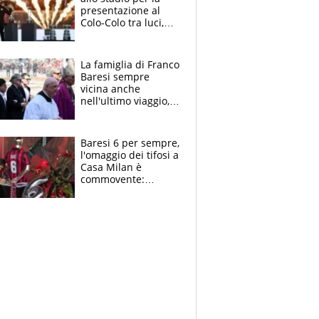
presentazione al
Colo-Colo tra luci,
spettacolo, elicotteri
e paracadutisti
La famiglia di Franco
Baresi sempre
vicina anche
nell'ultimo viaggio,
la moglie Maura, i
figli e i suoi cari
circondati
Baresi 6 per sempre,
dall'affetto dei tifosi
l'omaggio dei tifosi a
Casa Milan è
commovente:
maglie, bandiere,
sciarpe, lacrime e
bigliettini