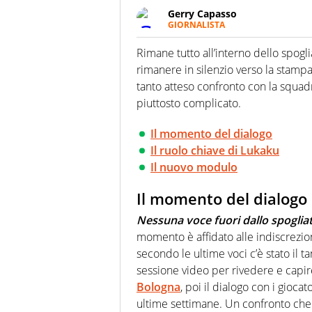
Gerry Capasso
GIORNALISTA
Per lui gli sport americani non 
innata di trovare la notizia do
Rimane tutto all’interno dello spogli
rimanere in silenzio verso la stamp
tanto atteso confronto con la squad
piuttosto complicato.
Il momento del dialogo
Il ruolo chiave di Lukaku
Il nuovo modulo
Il momento del dialogo
Nessuna voce fuori dallo spoglia
momento è affidato alle indiscrezio
secondo le ultime voci c’è stato il 
sessione video per rivedere e capir
Bologna
, poi il dialogo con i gioc
ultime settimane. Un confronto che