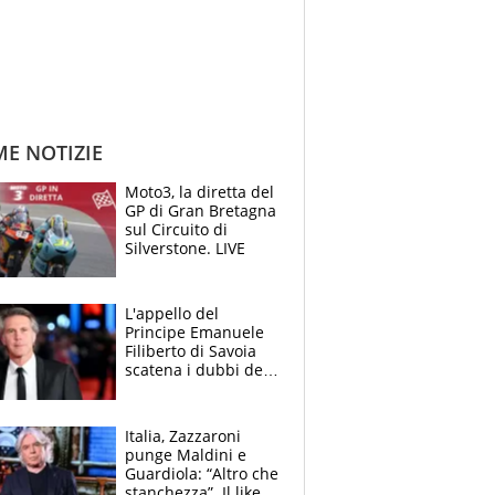
ME NOTIZIE
Moto3, la diretta del
GP di Gran Bretagna
sul Circuito di
Silverstone. LIVE
L'appello del
Principe Emanuele
Filiberto di Savoia
scatena i dubbi dei
tifosi: "E' una
trappola"
Italia, Zazzaroni
punge Maldini e
Guardiola: “Altro che
stanchezza”. Il like