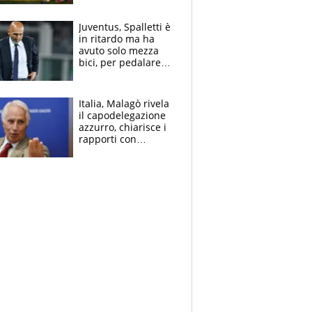
Fabio dominatrice
Juventus, Spalletti è
in ritardo ma ha
avuto solo mezza
bici, per pedalare
serve altro: i nodi
cruciali
Italia, Malagò rivela
il capodelegazione
azzurro, chiarisce i
rapporti con
Mancini e Conte e si
schiera su caso
Infantino