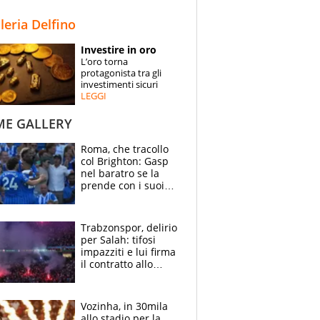
STORIE
lleria Delfino
SPECIALI
Investire in oro
L’oro torna
ESPERTI
protagonista tra gli
investimenti sicuri
LEGGI
CONTATTI
ME GALLERY
Roma, che tracollo
col Brighton: Gasp
nel baratro se la
prende con i suoi
cambiando tutti
Trabzonspor, delirio
per Salah: tifosi
impazziti e lui firma
il contratto allo
stadio
Vozinha, in 30mila
allo stadio per la