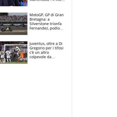
di Mancini e le
polemiche sui social
MotoGP, GP di Gran
Bretagna: a
Silverstone trionfa
Fernandez, podio
tutto Aprilia.
Bezzecchi stremato
ed eroico
Juventus, oltre a Di
Gregorio per i tifosi
c’è un altro
colpevole da
mandar via