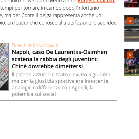
 E un ruolo chiave potrà averlo anche
Romelu Lukaku
,
i tempi per tornare in campo dopo l’infortunio
te, ma per Conte il belga rappresenta anche un
oio: un leader che conosce alla perfezione le sue idee
Forse ti può interessare
Napoli, caso De Laurentiis-Osimhen
scatena la rabbia degli juventini:
Chinè dovrebbe dimettersi
Il patron azzurro è stato rinviato a giudizio
ma per la giustizia sportiva era innocente,
analogie e differenze con Agnelli, la
polemica sui social