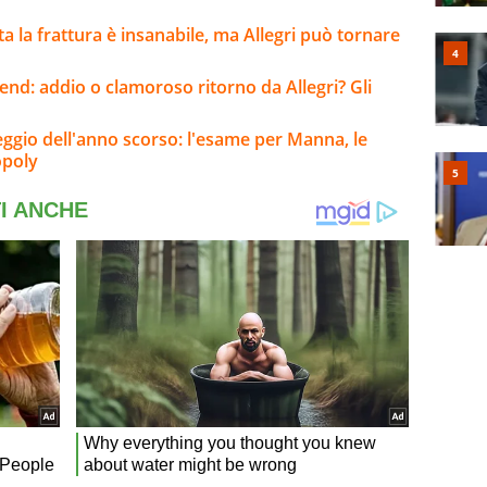
lta la frattura è insanabile, ma Allegri può tornare
kend: addio o clamoroso ritorno da Allegri? Gli
eggio dell'anno scorso: l'esame per Manna, le
opoly