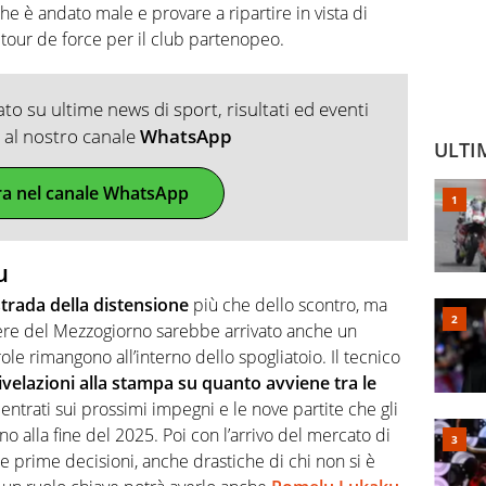
 che è andato male e provare a ripartire in vista di
tour de force per il club partenopeo.
o su ultime news di sport, risultati ed eventi
ti al nostro canale
WhatsApp
ULTI
ra nel canale WhatsApp
u
trada della distensione
più che dello scontro, ma
ere del Mezzogiorno sarebbe arrivato anche un
ole rimangono all’interno dello spogliatoio. Il tecnico
ivelazioni alla stampa su quanto avviene tra le
ncentrati sui prossimi impegni e le nove partite che gli
o alla fine del 2025. Poi con l’arrivo del mercato di
 prime decisioni, anche drastiche di chi non si è