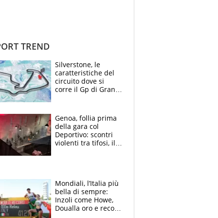
ORT TREND
Silverstone, le
caratteristiche del
circuito dove si
corre il Gp di Gran
Bretagna del
Motomondiale
Genoa, follia prima
della gara col
Deportivo: scontri
violenti tra tifosi, il
video è virale
Mondiali, l’Italia più
bella di sempre:
Inzoli come Howe,
Doualla oro e record
con la staffetta, Di