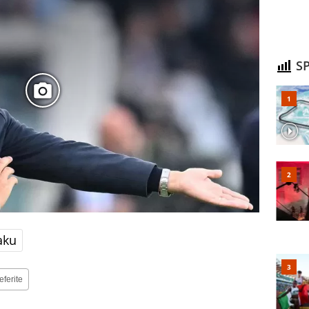
SP
aku
eferite