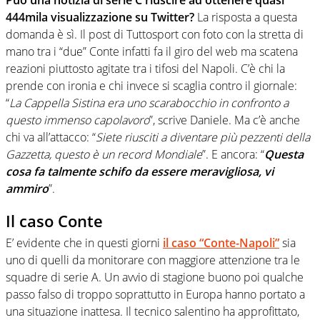
Può una notizia di serie C riuscire ad ottenere quasi
444mila visualizzazione su Twitter?
La risposta a questa
domanda è sì. Il post di Tuttosport con foto con la stretta di
mano tra i “due” Conte infatti fa il giro del web ma scatena
reazioni piuttosto agitate tra i tifosi del Napoli. C’è chi la
prende con ironia e chi invece si scaglia contro il giornale:
“
La Cappella Sistina era uno scarabocchio in confronto a
questo immenso capolavoro
”, scrive Daniele. Ma c’è anche
chi va all’attacco: “
Siete riusciti a diventare più pezzenti della
Gazzetta, questo è un record Mondiale
”. E ancora: “
Questa
cosa fa talmente schifo da essere meravigliosa, vi
ammiro
”.
Il caso Conte
E’ evidente che in questi giorni
il caso “Conte-Napoli”
sia
uno di quelli da monitorare con maggiore attenzione tra le
squadre di serie A. Un avvio di stagione buono poi qualche
passo falso di troppo soprattutto in Europa hanno portato a
una situazione inattesa. Il tecnico salentino ha approfittato,