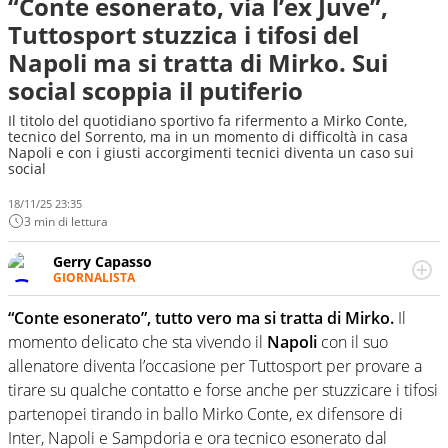
“Conte esonerato, via l’ex Juve”,
Tuttosport stuzzica i tifosi del
Napoli ma si tratta di Mirko. Sui
social scoppia il putiferio
Il titolo del quotidiano sportivo fa rifermento a Mirko Conte,
tecnico del Sorrento, ma in un momento di difficoltà in casa
Napoli e con i giusti accorgimenti tecnici diventa un caso sui
social
18/11/25 23:35
3 min di lettura
Gerry Capasso
GIORNALISTA
Per lui gli sport americani non hanno segreti: basket,
football, baseball e la capacità innata di trovare la notizia
“Conte esonerato”, tutto vero ma si tratta di Mirko.
Il
dove altri non vedono granché
momento delicato che sta vivendo il
Napoli
con il suo
allenatore diventa l’occasione per Tuttosport per provare a
tirare su qualche contatto e forse anche per stuzzicare i tifosi
partenopei tirando in ballo Mirko Conte, ex difensore di
Inter, Napoli e Sampdoria e ora tecnico esonerato dal