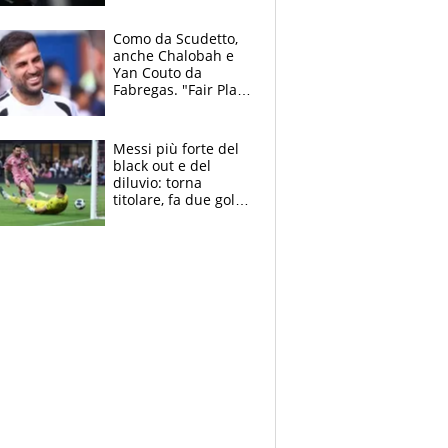
derubato, che
attacco all’Italia
Como da Scudetto,
anche Chalobah e
Yan Couto da
Fabregas. "Fair Play
Finanziario?
Pagheremo la
multa"
Messi più forte del
black out e del
diluvio: torna
titolare, fa due gol e
un assist e trascina
l'Inter Miami, altro
che ritiro