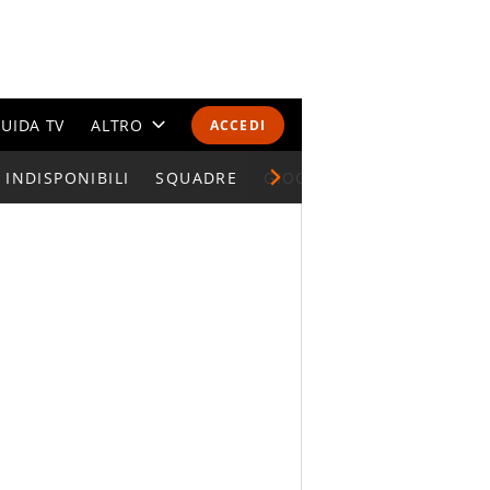
UIDA TV
ALTRO
ACCEDI
INDISPONIBILI
CALENDARI E CLASSIFICHE
SQUADRE
GIOCATORI SERIE A
ALTRI SPORT
MONDIALI 2026
OLIMPIADI
GOSSIP
LIFESTYLE