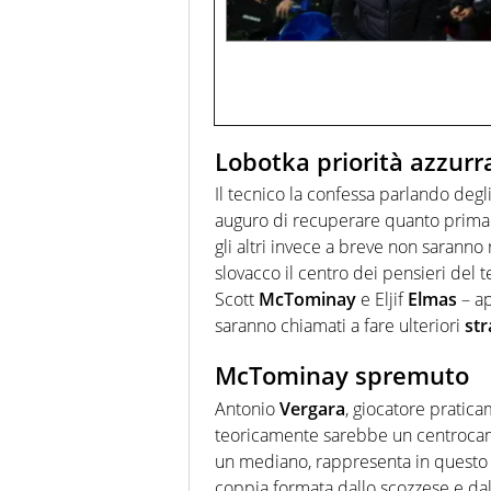
Lobotka priorità azzurr
Il tecnico la confessa parlando degli
auguro di recuperare quanto prim
gli altri invece a breve non saranno
slovacco il centro dei pensieri del 
Scott
McTominay
e Eljif
Elmas
– ap
saranno chiamati a fare ulteriori
str
McTominay spremuto
Antonio
Vergara
, giocatore pratica
teoricamente sarebbe un centrocampi
un mediano, rappresenta in questo 
coppia formata dallo scozzese e da