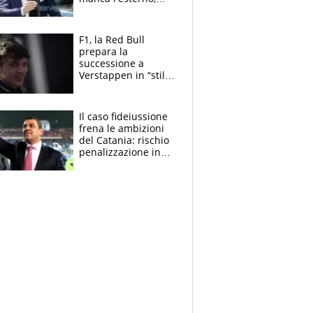
perchè Romero è
sfumato, quale è il
vero obiettivo di
F1, la Red Bull
Marotta
prepara la
successione a
Verstappen in “stile
Antonelli”. Colapinto
derubato, che
attacco all’Italia
Il caso fideiussione
frena le ambizioni
del Catania: rischio
penalizzazione in
classifica, cosa
succede?