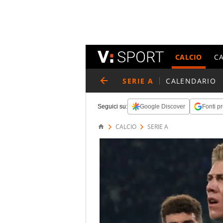
CALCIO
C
SERIE A
CALENDARIO
Seguici su:
Google Discover
Fonti pr
CALCIO
SERIE A