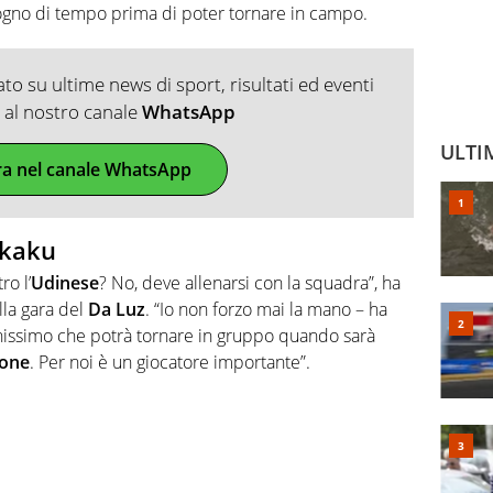
gno di tempo prima di poter tornare in campo.
o su ultime news di sport, risultati ed eventi
ti al nostro canale
WhatsApp
ULTI
ra nel canale WhatsApp
ukaku
o l’
Udinese
? No, deve allenarsi con la squadra”, ha
lla gara del
Da
Luz
. “Io non forzo mai la mano – ha
nissimo che potrà tornare in gruppo quando sarà
ione
. Per noi è un giocatore importante”.