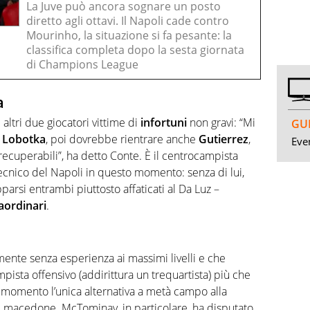
La Juve può ancora sognare un posto
diretto agli ottavi. Il Napoli cade contro
Mourinho, la situazione si fa pesante: la
classifica completa dopo la sesta giornata
di Champions League
a
 altri due giocatori vittime di
infortuni
non gravi: “Mi
GUI
a
Lobotka
, poi dovrebbe rientrare anche
Gutierrez
,
Even
 recuperabili”, ha detto Conte. È il centrocampista
tecnico del Napoli in questo momento: senza di lui,
parsi entrambi piuttosto affaticati al Da Luz –
aordinari
.
mente senza esperienza ai massimi livelli e che
sta offensivo (addirittura un trequartista) più che
momento l’unica alternativa a metà campo alla
l macedone. McTominay, in particolare, ha disputato