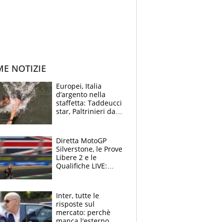
ME NOTIZIE
Europei, Italia
d’argento nella
staffetta: Taddeucci
star, Paltrinieri da
leggenda. Greg
svela la profezia di
Padre Pio
Diretta MotoGP
Silverstone, le Prove
Libere 2 e le
Qualifiche LIVE:
disfatta Bagnaia in
Q1
Inter, tutte le
risposte sul
mercato: perchè
manca l'esterno,