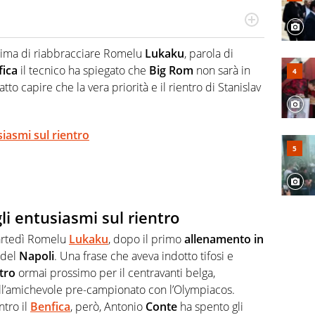
Virgilio Sport segue anche il calcio ma è con la
nze e passioni. Cura la comunicazione di HaBaWaBa, il
rima di riabbracciare Romelu
Lukaku
, parola di
olo per bambini al mondo
fica
il tecnico ha spiegato che
Big
Rom
non sarà in
atto capire che la vera priorità e il rientro di Stanislav
iasmi sul rientro
i entusiasmi sul rientro
martedì Romelu
Lukaku
, dopo il primo
allenamento
in
 del
Napoli
. Una frase che aveva indotto tifosi e
tro
ormai prossimo per il centravanti belga,
ell’amichevole pre-campionato con l’Olympiacos.
tro il
Benfica
, però, Antonio
Conte
ha spento gli