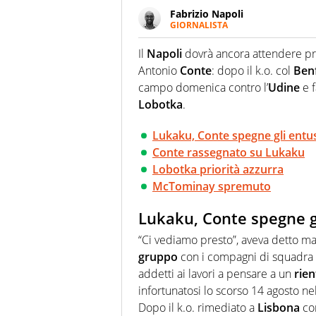
Fabrizio Napoli
GIORNALISTA
Giornalista professionista, per 
pallanuoto che esalta compete
Il
Napoli
dovrà ancora attendere p
più grande festival di waterp
Antonio
Conte
: dopo il k.o. col
Ben
campo domenica contro l’
Udine
e f
Lobotka
.
Lukaku, Conte spegne gli entus
Conte rassegnato su Lukaku
Lobotka priorità azzurra
McTominay spremuto
Lukaku, Conte spegne gl
“Ci vediamo presto”, aveva detto 
gruppo
con i compagni di squadra
addetti ai lavori a pensare a un
rien
infortunatosi lo scorso 14 agosto n
Dopo il k.o. rimediato a
Lisbona
con