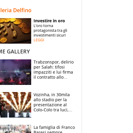
STORIE
lleria Delfino
SPECIALI
Investire in oro
L’oro torna
ESPERTI
protagonista tra gli
investimenti sicuri
LEGGI
CONTATTI
ME GALLERY
Trabzonspor, delirio
per Salah: tifosi
impazziti e lui firma
il contratto allo
stadio
Vozinha, in 30mila
allo stadio per la
presentazione al
Colo-Colo tra luci,
spettacolo, elicotteri
e paracadutisti
La famiglia di Franco
Baresi sempre