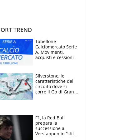
ORT TREND
Tabellone
Calciomercato Serie
A. Movimenti,
acquisti e cessioni:
estate 2026-27
Silverstone, le
caratteristiche del
circuito dove si
corre il Gp di Gran
Bretagna del
Motomondiale
F1, la Red Bull
prepara la
successione a
Verstappen in “stile
Antonelli”. Colapinto