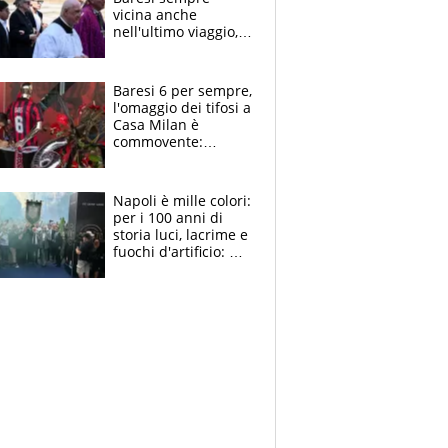
vicina anche
nell'ultimo viaggio,
la moglie Maura, i
figli e i suoi cari
circondati
Baresi 6 per sempre,
dall'affetto dei tifosi
l'omaggio dei tifosi a
Casa Milan è
commovente:
maglie, bandiere,
sciarpe, lacrime e
bigliettini
Napoli è mille colori:
per i 100 anni di
storia luci, lacrime e
fuochi d'artificio: De
Laurentiis salta al
coro anti-Juve