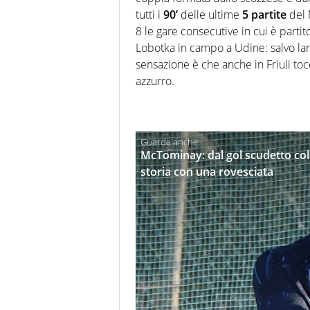
tutti i
90’
delle ultime
5 partite
del N
8 le gare consecutive in cui è partit
Lobotka in campo a Udine: salvo lan
sensazione è che anche in Friuli to
azzurro.
McTominay: dal gol scudetto col 
storia con una rovesciata