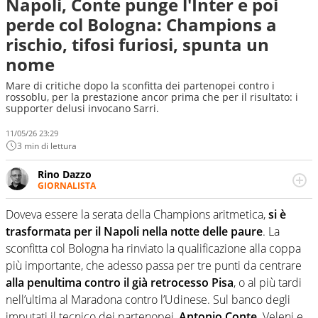
Napoli, Conte punge l'Inter e poi
perde col Bologna: Champions a
rischio, tifosi furiosi, spunta un
nome
Mare di critiche dopo la sconfitta dei partenopei contro i
rossoblu, per la prestazione ancor prima che per il risultato: i
supporter delusi invocano Sarri.
11/05/26 23:29
3 min di lettura
Rino Dazzo
GIORNALISTA
Se mai ci fosse modo di traslare il glossario del calcio in
una nicchia di esperti, lui ne farebbe parte. Non si perde
Doveva essere la serata della Champions aritmetica,
si è
una svista arbitrale né gli umori social del mondo delle
trasformata per il Napoli nella notte delle paure
. La
curve
sconfitta col Bologna ha rinviato la qualificazione alla coppa
più importante, che adesso passa per tre punti da centrare
alla penultima contro il già retrocesso Pisa
, o al più tardi
nell’ultima al Maradona contro l’Udinese. Sul banco degli
imputati il tecnico dei partenopei,
Antonio Conte.
Veleni e