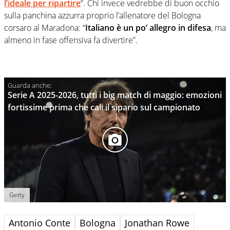
l’ideale per ripartire
“. Chi invece vedrebbe di buon occhio
sulla panchina azzurra proprio l’allenatore del Bologna
corsaro al Maradona: “
Italiano è un po’ allegro in difesa
, ma
almeno in fase offensiva fa divertire”.
Serie A 2025-2026, tutti i big match di maggio: emozioni
fortissime prima che cali il sipario sul campionato
Getty
Antonio Conte
Bologna
Jonathan Rowe