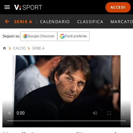
ACCEDI
SERIE A
CALENDARIO
CLASSIFICA
MARCATO
Seguici su:
Google Discover
Fonti preferite
CALCIO
SERIE A