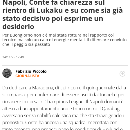
Napoli, Conte fa chiarezza sul
rientro di Lukaku e su come sia già
stato decisivo poi esprime un
desiderio
Per Buongiorno non c'è mai stata rottura nel rapporto col
tecnico ma solo un calo di energie mentali, il difensore convinto
che il peggio sia passato
24/11/25 12:49
Fabrizio Piccolo
GIORNALISTA
Nella sua carriera ha seguito numerose manifestazioni
sportive e collaborato con agenzie e testate. Esperienza,
Da dedicare a Maradona, di cui ricorre il quinquennale dalla
competenza, conoscenza e memoria storica. Si occupa
scomparsa, per confermare di essere usciti dal tunnel e per
prevalentemente di calcio
rimanere in corsa in Champions League. Il Napoli domani è
atteso ad un appuntamento uno e trino contro il Qarabag,
avversario senza nobiltà calcistica ma che sta stravolgendo i
pronostici. Conte ha ancora una squadra incerottata con
tante assenze, non preoccupano le condizioni di Hojlund e