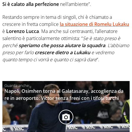
Si è calato alla perfezione
nell’ambiente”.
Restando sempre in tema di singoli, chi è chiamato a
crescere in fretta complice
la situazione di Romelu Lukaku
è
Lorenzo Lucca
. Ma anche sul centravanti, l’allenatore
salentino è particolarmente ottimista: “
Se è stato preso è
perché
speriamo che possa aiutare la squadra
. L’abbiamo
preso per farlo
crescere dietro a Lukaku
e vedremo
quanto tempo ci vorrà e quanto ci saprà dare
“.
Napoli, Osimhen torna al Galatasaray, accoglienza da
re in aeroporto: Victor senza freni con i tifosi turchi