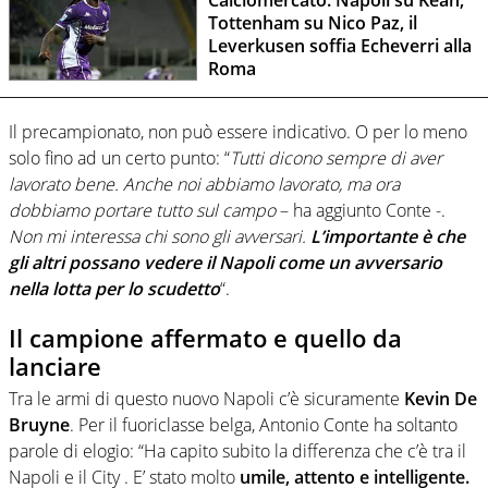
Calciomercato: Napoli su Kean,
Tottenham su Nico Paz, il
Leverkusen soffia Echeverri alla
Roma
Il precampionato, non può essere indicativo. O per lo meno
solo fino ad un certo punto: “
Tutti dicono sempre di aver
lavorato bene. Anche noi abbiamo lavorato, ma ora
dobbiamo portare tutto sul campo
– ha aggiunto Conte -.
Non mi interessa chi sono gli avversari.
L’importante è che
gli altri possano vedere il Napoli come un avversario
nella lotta per lo scudetto
“.
Il campione affermato e quello da
lanciare
Tra le armi di questo nuovo Napoli c’è sicuramente
Kevin De
Bruyne
. Per il fuoriclasse belga, Antonio Conte ha soltanto
parole di elogio: “Ha capito subito la differenza che c’è tra il
Napoli e il City . E’ stato molto
umile, attento e intelligente.