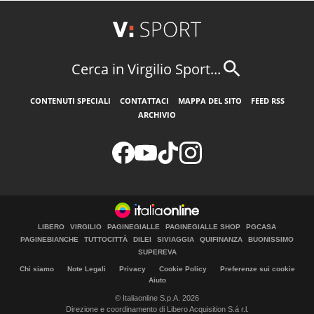
Cerca in Virgilio Sport...
CONTENUTI SPECIALI
CONTATTACI
MAPPA DEL SITO
FEED RSS
ARCHIVIO
LIBERO
VIRGILIO
PAGINEGIALLE
PAGINEGIALLE SHOP
PGCASA
PAGINEBIANCHE
TUTTOCITTÀ
DILEI
SIVIAGGIA
QUIFINANZA
BUONISSIMO
SUPEREVA
Chi siamo
Note Legali
Privacy
Cookie Policy
Preferenze sui cookie
Aiuto
© Italiaonline S.p.A. 2026
Direzione e coordinamento di Libero Acquisition S.á r.l.