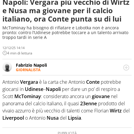
Napoli: Vergara più vecchio di Wirtz
e Nusa ma giovane per il calcio
italiano, ora Conte punta su di lui
McTominay ha bisogno di rifiatare e Lobotka non è ancora
pronto: contro l’Udinese potrebbe toccare a un talento arrivato
troppo tardi in serie A
12/12/25 14:14
4 min di lettura
Fabrizio Napoli
GIORNALISTA
Giornalista professionista, per Virgilio Sport segue anche
il calcio ma è con la pallanuoto che esalta competenze e
Antonio
Vergara
è la carta che Antonio
Conte
potrebbe
passioni. Cura la comunicazione di HaBaWaBa, il più
giocarsi in
Udinese
–
Napoli
per dare un po’ di respiro a
grande festival di waterpolo per bambini al mondo
Scott
McTominay
: considerato ancora un
giovane
nel
panorama del calcio italiano, il quasi
23enne
prodotto del
vivaio azzurro è più vecchio di talenti come Florian
Wirtz
del
Liverpool
o Antonio
Nusa
del
Lipsia
.