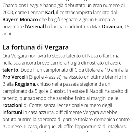
Champions League hanno già debuttato un gran numero di
2008, come Lennart
Karl
, il centrocampista lanciato dal
Bayern
Monaco
che ha già segnato 2 gol in Europa. A
novembre l’
Arsenal
ha lanciato addirittura Max
Dowman
, 15
anni.
La fortuna di Vergara
Ora Vergara non avrà lo stesso talento di Nusa o Karl, ma
nella sua ancora breve carriera ha già dimostrato di avere
talento
. Dopo il un campionato di C da titolare a 19 anni alla
Pro
Vercelli
(3 gol e 4 assist) ha vissuto un ottimo biennio in
B alla
Reggiana
, chiuso nella passata stagione da un
campionato da 5 gol e 6 assist. In estate il Napoli ha scelto di
tenerlo, pur sapendo che sarebbe finito ai margini delle
rotazioni
di Conte: senza l’eccezionale numero degli
infortuni
in casa azzurra, difficilmente Vergara avrebbe
potuto nutrire la speranza di partire titolare domenica contro
l’Udinese. Il caso, dunque, gli offre l’opportunità di ritagliarsi