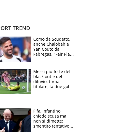
ORT TREND
Como da Scudetto,
anche Chalobah e
Yan Couto da
Fabregas. "Fair Play
Finanziario?
Pagheremo la
multa"
Messi più forte del
black out e del
diluvio: torna
titolare, fa due gol e
un assist e trascina
l'Inter Miami, altro
che ritiro
Fifa, Infantino
chiede scusa ma
non si dimette:
smentito tentativo di
corruzione al