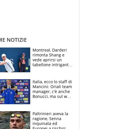
ME NOTIZIE
Montreal, Darderi
rimonta Shang e
vede aprirsi un
tabellone intrigante:
"Penso solo a
Borges, ma sono
felice del mio livello"
Italia, ecco lo staff di
Mancini: Oriali team
manager, c'è anche
Bonucci, ma sul web
infuria la polemica
Paltrinieri aveva la
ragione, Senna
inquinata ed
Europei a rischio: