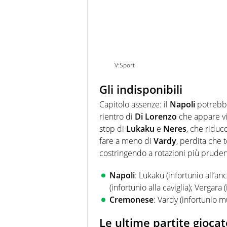
V:Sport
Gli indisponibili
Capitolo assenze: il
Napoli
potrebbe
rientro di
Di Lorenzo
che appare vic
stop di
Lukaku
e
Neres
, che riduc
fare a meno di
Vardy
, perdita che 
costringendo a rotazioni più pruden
Napoli
: Lukaku (infortunio all’an
(infortunio alla caviglia); Vergara 
Cremonese
: Vardy (infortunio m
Le ultime partite giocat