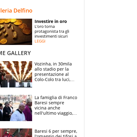
STORIE
lleria Delfino
SPECIALI
Investire in oro
L’oro torna
ESPERTI
protagonista tra gli
investimenti sicuri
LEGGI
CONTATTI
ME GALLERY
Vozinha, in 30mila
allo stadio per la
presentazione al
Colo-Colo tra luci,
spettacolo, elicotteri
e paracadutisti
La famiglia di Franco
Baresi sempre
vicina anche
nell'ultimo viaggio,
la moglie Maura, i
figli e i suoi cari
circondati
Baresi 6 per sempre,
dall'affetto dei tifosi
l'omaggio dei tifosi a