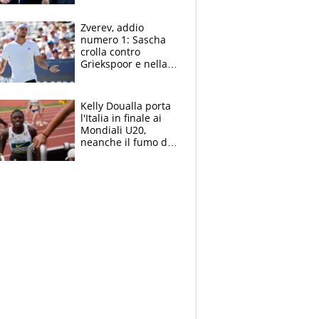
Marocco
Zverev, addio
numero 1: Sascha
crolla contro
Griekspoor e nella
sfida a due con
Sinner si conferma
terzo. Quanti malori
Kelly Doualla porta
a Montreal
l'Italia in finale ai
Mondiali U20,
neanche il fumo di
un incendio la frena
sui 100 metri