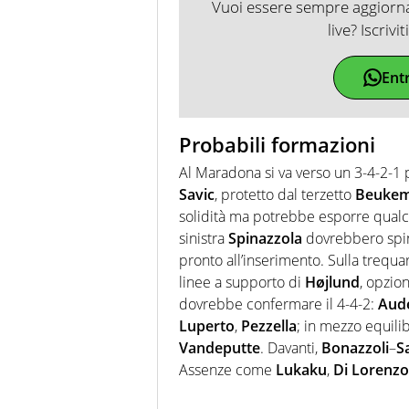
Vuoi essere sempre aggiornat
live? Iscrivi
Ent
Probabili formazioni
Al Maradona si va verso un 3-4-2-1 
Savic
, protetto dal terzetto
Beuke
solidità ma potrebbe esporre qualcos
sinistra
Spinazzola
dovrebbero spi
pronto all’inserimento. Sulla trequar
linee a supporto di
Højlund
, opzio
dovrebbe confermare il 4-4-2:
Aud
Luperto
,
Pezzella
; in mezzo equili
Vandeputte
. Davanti,
Bonazzoli
–
S
Assenze come
Lukaku
,
Di Lorenzo