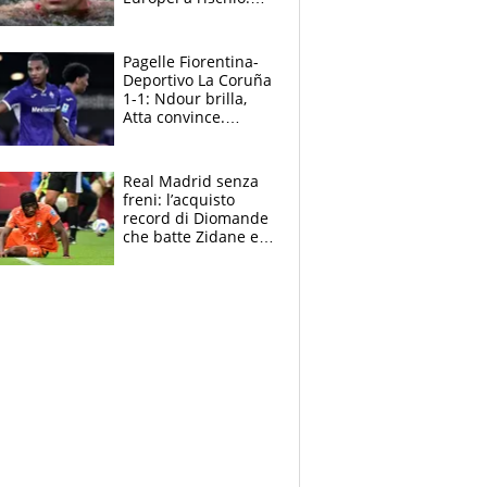
allenamenti fermi,
cosa succede
adesso
Pagelle Fiorentina-
Deportivo La Coruña
1-1: Ndour brilla,
Atta convince.
Pongracic rovina
tutto nel finale
Real Madrid senza
freni: l’acquisto
record di Diomande
che batte Zidane e
Ronaldo. Vinicius
rinnova: le cifre