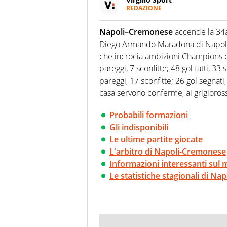
REDAZIONE
Da oltre 20 anni informa in m
sport. Calcio, calciomercato,
Napoli
–
Cremonese
accende la 34a 
Virgilio Sport i tifosi e gli 
Diego Armando Maradona di Napoli v
completa e zero faziosità. La 
esperti di sport abili sia nel 
che incrocia ambizioni Champions e
rilanciano verso la rete, sia
pareggi, 7 sconfitte; 48 gol fatti, 33 s
100% originali ed esclusivi.
pareggi, 17 sconfitte; 26 gol segnat
casa servono conferme, ai grigioros
Probabili formazioni
Gli indisponibili
Le ultime partite giocate
L'arbitro di Napoli-Cremonese
Informazioni interessanti sul 
Le statistiche stagionali di N