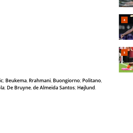
ic
;
Beukema
,
Rrahmani
,
Buongiorno
;
Politano
,
la
;
De Bruyne
,
de Almeida Santos
;
Højlund
.