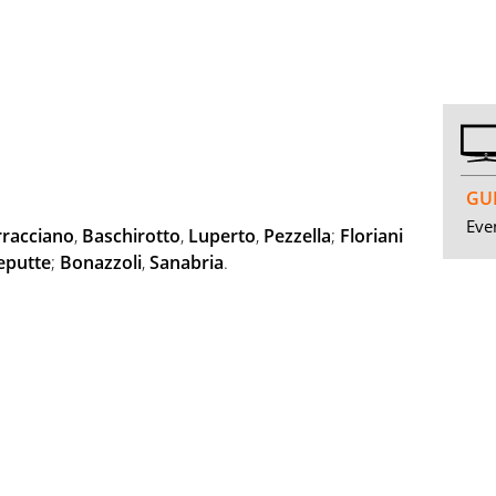
GUI
Even
rracciano
,
Baschirotto
,
Luperto
,
Pezzella
;
Floriani
eputte
;
Bonazzoli
,
Sanabria
.