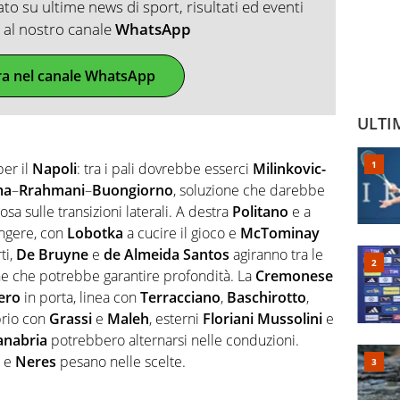
o su ultime news di sport, risultati ed eventi
ti al nostro canale
WhatsApp
ra nel canale WhatsApp
ULTI
per il
Napoli
: tra i pali dovrebbe esserci
Milinkovic-
ma
–
Rrahmani
–
Buongiorno
, soluzione che darebbe
a sulle transizioni laterali. A destra
Politano
e a
ngere, con
Lobotka
a cucire il gioco e
McTominay
ti,
De Bruyne
e
de Almeida Santos
agiranno tra le
ne che potrebbe garantire profondità. La
Cremonese
ero
in porta, linea con
Terracciano
,
Baschirotto
,
brio con
Grassi
e
Maleh
, esterni
Floriani Mussolini
e
anabria
potrebbero alternarsi nelle conduzioni.
e
Neres
pesano nelle scelte.