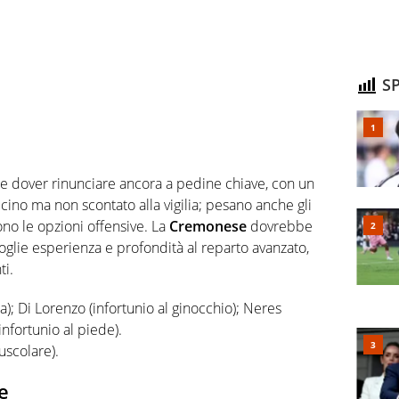
SP
 dover rinunciare ancora a pedine chiave, con un
ino ma non scontato alla vigilia; pesano anche gli
ono le opzioni offensive. La
Cremonese
dovrebbe
toglie esperienza e profondità al reparto avanzato,
ti.
ca); Di Lorenzo (infortunio al ginocchio); Neres
(infortunio al piede).
uscolare).
e