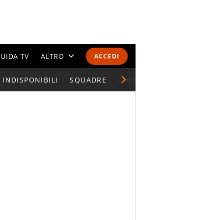
UIDA TV
ALTRO
ACCEDI
INDISPONIBILI
CALENDARI E CLASSIFICHE
SQUADRE
GIOCATORI SERIE A
ALTRI SPORT
MONDIALI 2026
OLIMPIADI
GOSSIP
LIFESTYLE