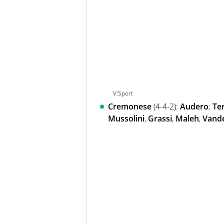
V:Sport
Cremonese
(4-4-2):
Audero
;
Te
Mussolini
,
Grassi
,
Maleh
,
Vand