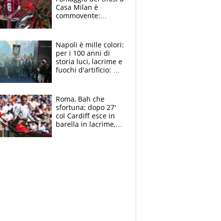
Casa Milan è
commovente:
maglie, bandiere,
sciarpe, lacrime e
bigliettini
Napoli è mille colori:
per i 100 anni di
storia luci, lacrime e
fuochi d'artificio: De
Laurentiis salta al
coro anti-Juve
Roma, Bah che
sfortuna: dopo 27'
col Cardiff esce in
barella in lacrime,
Dybala rigore da
schiaffi, i giallorossi
prendono 3 gol in
45'