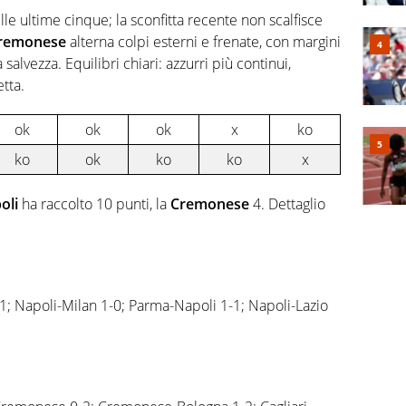
lle ultime cinque; la sconfitta recente non scalfisce
remonese
alterna colpi esterni e frenate, con margini
 salvezza. Equilibri chiari: azzurri più continui,
etta.
ok
ok
ok
x
ko
ko
ok
ko
ko
x
oli
ha raccolto 10 punti, la
Cremonese
4. Dettaglio
-1; Napoli-Milan 1-0; Parma-Napoli 1-1; Napoli-Lazio