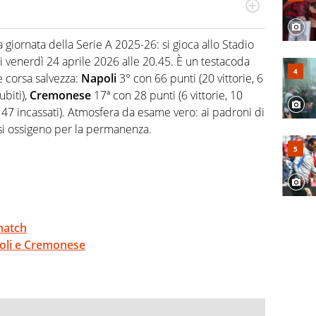
odo obiettivo e appassionato su tutto il mondo dello
 F1, Motomondiale ma anche tennis, volley, basket: su
giornata della Serie A 2025-26: si gioca allo Stadio
appassionati sanno che troveranno sempre copertura
enerdì 24 aprile 2026 alle 20.45. È un testacoda
squadra di Virgilio Sport è formata da giornalisti ed
gioco di rimessa quando intercettano le notizie e le
 corsa salvezza:
Napoli
3° con 66 punti (20 vittorie, 6
 nella costruzione dal basso quando creano contenuti
ubiti),
Cremonese
17ª con 28 punti (6 vittorie, 10
i, 47 incassati). Atmosfera da esame vero: ai padroni di
si ossigeno per la permanenza.
match
apoli e Cremonese