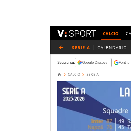
CALCIO
C
SERIE A
CALENDARIO
Seguici su:
Google Discover
Fonti pr
CALCIO
SERIE A