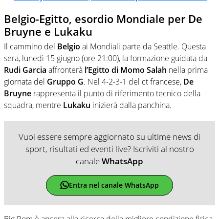
Belgio-Egitto, esordio Mondiale per De
Bruyne e Lukaku
Il cammino del
B
e
lgio
ai Mondiali parte da Seattle. Questa
sera, lunedì 15 giugno (ore 21:00), la formazione guidata da
Rudi Garcia
affronterà
l’Egitto di Momo Salah
nella prima
giornata del
Gruppo G
. Nel 4-2-3-1 del ct francese,
De
Bruyne
rappresenta il punto di riferimento tecnico della
squadra, mentre
Lukaku
inizierà dalla panchina.
Vuoi essere sempre aggiornato su ultime news di
sport, risultati ed eventi live? Iscriviti al nostro
canale
WhatsApp
Entra nel canale WhatsApp
Big Rom è ancora alla ricerca della migliore condizione fisica