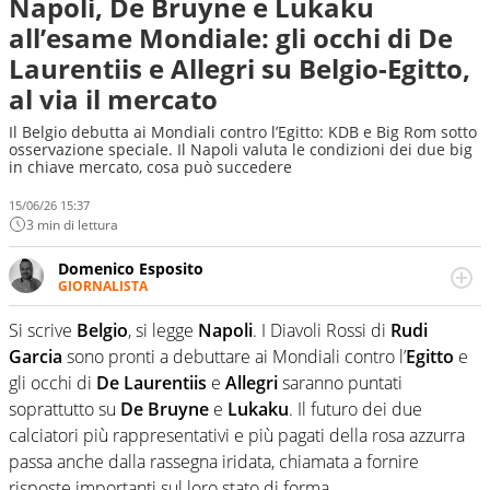
Napoli, De Bruyne e Lukaku
all’esame Mondiale: gli occhi di De
Laurentiis e Allegri su Belgio-Egitto,
al via il mercato
Il Belgio debutta ai Mondiali contro l’Egitto: KDB e Big Rom sotto
osservazione speciale. Il Napoli valuta le condizioni dei due big
in chiave mercato, cosa può succedere
15/06/26 15:37
3 min di lettura
Domenico Esposito
GIORNALISTA
Da vent’anni in campo e sul campo per vivere ogni evento
in tutte le sue sfaccettature. Passione smisurata per il
Si scrive
Belgio
, si legge
Napoli
. I Diavoli Rossi di
Rudi
calcio e per la sfera di cuoio. Il pallone è una cosa
Garcia
sono pronti a debuttare ai Mondiali contro l’
Egitto
e
serissima, guai a dirgli di no
gli occhi di
De Laurentiis
e
Allegri
saranno puntati
soprattutto su
De Bruyne
e
Lukaku
. Il futuro dei due
calciatori più rappresentativi e più pagati della rosa azzurra
passa anche dalla rassegna iridata, chiamata a fornire
risposte importanti sul loro stato di forma.