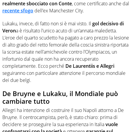
realmente sbocciato con Conte
, come certificato anche dal
recente sfogo
dell’ex Manchester City.
Lukaku, invece, di fatto non si è mai visto. Il
gol decisivo di
Veron
a è risultato l’unico acuto di un’annata maledetta.
L’eroe del quarto scudetto ha pagato a caro prezzo la lesione
di alto grado del retto femorale della coscia sinistra riportata
la scorsa estate nell’amichevole contro l’Olympiacos, un
infortunio dal quale non ha ancora recuperato
completamente. Ecco perché
De Laurentiis e Allegri
seguiranno con particolare attenzione il percorso mondiale
dei due belgi.
De Bruyne e Lukaku, il Mondiale può
cambiare tutto
Allegri ha intenzione di costruire il suo Napoli attorno a De
Bruyne. Il centrocampista, però, è stato chiaro: prima di
decidere se proseguire la sua esperienza in Italia
vuole
confrontarsi con la società
e ottenere
garanzie sul