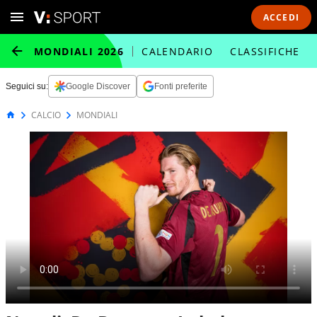
ACCEDI
MONDIALI 2026
CALENDARIO
CLASSIFICHE
Seguici su:
Google Discover
Fonti preferite
CALCIO
MONDIALI