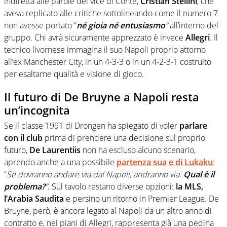
indiretta alle parole del vice di Conte,
Cristian Stellini
, che
aveva replicato alle critiche sottolineando come il numero 7
non avesse portato “
né gioia né entusiasmo
”
all’interno del
gruppo. Chi avrà sicuramente apprezzato è invece
Allegri
. Il
tecnico livornese immagina il suo Napoli proprio attorno
all’ex Manchester City, in un 4-3-3 o in un 4-2-3-1 costruito
per esaltarne qualità e visione di gioco.
Il futuro di De Bruyne a Napoli resta
un’incognita
Se il classe 1991 di Drongen ha spiegato di voler
parlare
con il club
prima di prendere una decisione sul proprio
futuro,
De Laurentiis
non ha escluso alcuno scenario,
aprendo anche a una possibile
partenza sua e di Lukaku
:
“
Se dovranno andare via dal Napoli, andranno via.
Qual è il
problema?
”
. Sul tavolo restano diverse opzioni:
la MLS,
l’Arabia Saudita
e persino un ritorno in Premier League. De
Bruyne, però, è ancora legato al Napoli da un altro anno di
contratto e, nei piani di Allegri, rappresenta già una pedina