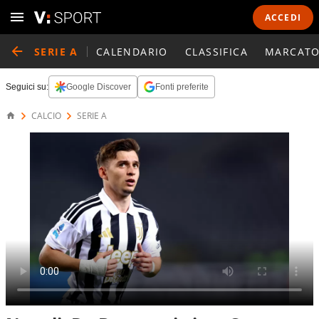
ACCEDI
SERIE A
CALENDARIO
CLASSIFICA
MARCATO
Seguici su:
Google Discover
Fonti preferite
CALCIO
SERIE A