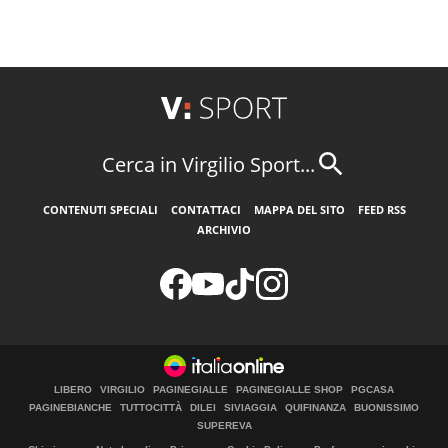
Cerca in Virgilio Sport...
CONTENUTI SPECIALI
CONTATTACI
MAPPA DEL SITO
FEED RSS
ARCHIVIO
LIBERO
VIRGILIO
PAGINEGIALLE
PAGINEGIALLE SHOP
PGCASA
PAGINEBIANCHE
TUTTOCITTÀ
DILEI
SIVIAGGIA
QUIFINANZA
BUONISSIMO
SUPEREVA