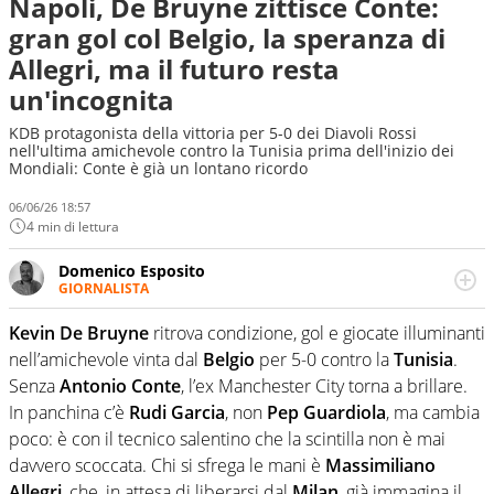
Napoli, De Bruyne zittisce Conte:
gran gol col Belgio, la speranza di
Allegri, ma il futuro resta
un'incognita
KDB protagonista della vittoria per 5-0 dei Diavoli Rossi
nell'ultima amichevole contro la Tunisia prima dell'inizio dei
Mondiali: Conte è già un lontano ricordo
06/06/26 18:57
4 min di lettura
Domenico Esposito
GIORNALISTA
Da vent’anni in campo e sul campo per vivere ogni evento
in tutte le sue sfaccettature. Passione smisurata per il
Kevin De Bruyne
ritrova condizione, gol e giocate illuminanti
calcio e per la sfera di cuoio. Il pallone è una cosa
nell’amichevole vinta dal
Belgio
per 5-0 contro la
Tunisia
.
serissima, guai a dirgli di no
Senza
Antonio Conte
, l’ex Manchester City torna a brillare.
In panchina c’è
Rudi Garcia
, non
Pep Guardiola
, ma cambia
poco: è con il tecnico salentino che la scintilla non è mai
davvero scoccata. Chi si sfrega le mani è
Massimiliano
Allegri
, che, in attesa di liberarsi dal
Milan
, già immagina il