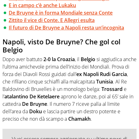
E in campo c’è anche Lukaku
De Bruyne è in forma Mondiale senza Conte
Zittito il vice di Conte. E Allegri esulta
Il futuro di De Bruyne a Napoli resta un’incognita
Napoli, visto De Bruyne? Che gol col
Belgio
Dopo aver battuto
2-0 la Croazia
, il
Belgio
si aggiudica anche
l’ultima amichevole prima dell’inizio dei Mondiali. Prova di
forza dei Diavoli Rossi guidati dall’
ex Napoli Rudi Garcia
,
che rifilano cinque schiaffi alla malcapitata
Tunisia
. Al Re
Baldovino di Bruxelles è un monologo belga:
Trossard
e
l’
atalantino De Ketelaere
aprono le danze, poi al 65’ sale in
cattedra
De Bruyne
. Il numero 7 riceve palla al limite
dell’area da
Doku
e lascia partire un destro potente e
preciso che non dà scampo a
Chamakh
.
Vuoi essere sempre aggiornato su ultime news di