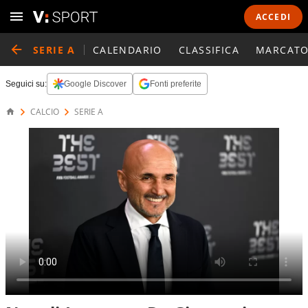
ACCEDI
SERIE A
CALENDARIO
CLASSIFICA
MARCATO
Seguici su:
Google Discover
Fonti preferite
CALCIO
SERIE A