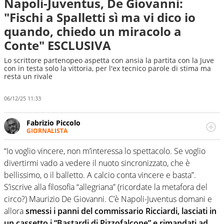
Napoli-Juventus, De Giovanni:
"Fischi a Spalletti sì ma vi dico io
quando, chiedo un miracolo a
Conte" ESCLUSIVA
Lo scrittore partenopeo aspetta con ansia la partita con la Juve
con in testa solo la vittoria, per l'ex tecnico parole di stima ma
resta un rivale
06/12/25 11:33
Fabrizio Piccolo
GIORNALISTA
Nella sua carriera ha seguito numerose manifestazioni
sportive e collaborato con agenzie e testate. Esperienza,
“Io voglio vincere, non m’interessa lo spettacolo. Se voglio
competenza, conoscenza e memoria storica. Si occupa
divertirmi vado a vedere il nuoto sincronizzato, che è
prevalentemente di calcio
bellissimo, o il balletto. A calcio conta vincere e basta”.
S’iscrive alla filosofia “allegriana” (ricordate la metafora del
circo?) Maurizio De Giovanni. C’è Napoli-Juventus domani e
allora
smessi i panni del commissario Ricciardi, lasciati in
un cassetto i “Bastardi di Pizzofalcone” e rimandati ad