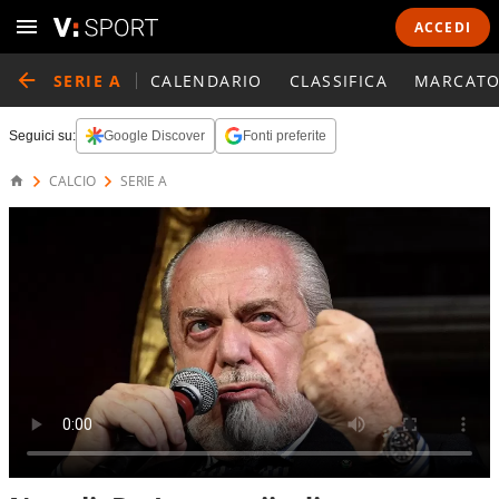
ACCEDI
SERIE A
CALENDARIO
CLASSIFICA
MARCATO
Seguici su:
Google Discover
Fonti preferite
CALCIO
SERIE A