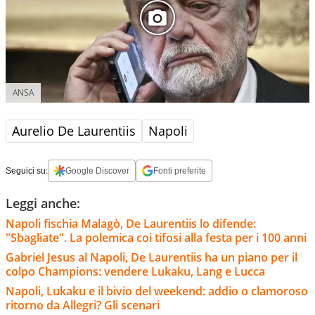
ANSA
Aurelio De Laurentiis
Napoli
Seguici su:
Google Discover
Fonti preferite
Leggi anche:
Napoli fischia Malagò, De Laurentiis lo difende:
"Sbagliate". La polemica coi tifosi alla festa per i 100 anni
Gabriel Jesus al Napoli, De Laurentiis ha un piano per il
colpo Champions: vendere Lukaku, Lang e Lucca
Napoli, Lukaku e il bivio del weekend: addio o clamoroso
ritorno da Allegri? Gli scenari