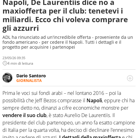
Napoli, De Laurentiis dice no a
maxiofferta per il club: tenetevi i
miliardi. Ecco chi voleva comprare
gli azzurri
ADL ha rinunciato ad un'incredibile offerta - proveniente da un
fondo americano - per cedere il Napoli. Tutti i dettagli e il
progetto per acquisire i partenopei
23/05/26 09:35
4 min di lettura
Dario Santoro
GIORNALISTA
Scrive, commenta, racconta lo sport in tutte le
sfaccettature. Tocca l'apice quando ha modo di
Prima le voci sui fondi arabi – nel lontano 2016 – poi la
concentrarsi sulle interviste ai grandi protagonisti
possibilità che Jeff Bezos comprasse il
Napoli
, eppure chi ha
sempre detto no, dinanzi a cifre economiche monstre per
vendere il suo club
, è stato Aurelio De Laurentiis. Il
presidente del club partenopeo, un anno fa esatto campione
di Italia per la quarta volta, ha deciso di declinare l’ennesimo
invito a cedere gli azzurri.
I dettagli della maxiofferta
e chi