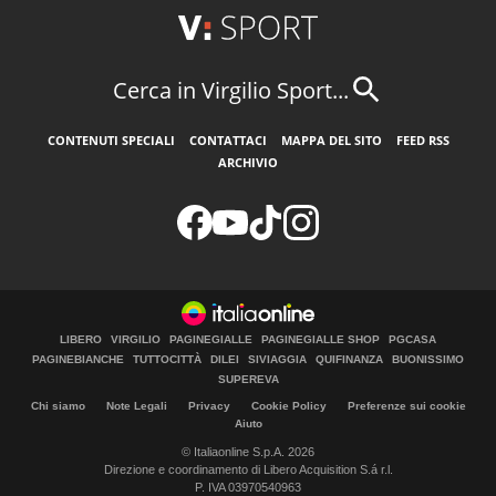
Cerca in Virgilio Sport...
CONTENUTI SPECIALI
CONTATTACI
MAPPA DEL SITO
FEED RSS
ARCHIVIO
LIBERO
VIRGILIO
PAGINEGIALLE
PAGINEGIALLE SHOP
PGCASA
PAGINEBIANCHE
TUTTOCITTÀ
DILEI
SIVIAGGIA
QUIFINANZA
BUONISSIMO
SUPEREVA
Chi siamo
Note Legali
Privacy
Cookie Policy
Preferenze sui cookie
Aiuto
© Italiaonline S.p.A. 2026
Direzione e coordinamento di Libero Acquisition S.á r.l.
P. IVA 03970540963