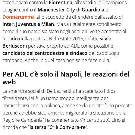
campionato contro la
Fiorentina
, all’esordio in Champions
League contro il
Manchester City
di
Guardiola
e
Donnarumma
, allo scudetto da difendere dall’assalto di
Inter, Juventus e Milan
. Ma va ugualmente sottolineato
come il suo nome sia stato negli anni più volte accostato al
mondo della politica. Nell’estate 2015, infatti,
Silvio
Berlusconi
pensava proprio ad ADL come possibile
candidato del centrodestra a sindaco
del capoluogo
campano. Anche in quel caso non se ne fece nulla.
Per ADL c’è solo il Napoli, le reazioni del
web
La smentita social di De Laurentiis ha scatenato i tifosi.
“Presidente, lei è un uomo troppo intelligente per
immischiarsi con la politica, anche se da un lato è un peccato
perché avrebbe sicuramente migliorato la situazione della
Regione Campania” ha commentato Vincenzo su X. Lino gli
ricorda che “
la terza “C” è Com-pra-re
”.