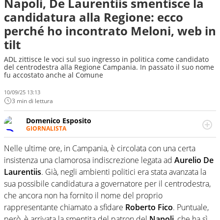
Napoli, De Laurentiis smentisce la
candidatura alla Regione: ecco
perché ho incontrato Meloni, web in
tilt
ADL zittisce le voci sul suo ingresso in politica come candidato
del centrodestra alla Regione Campania. In passato il suo nome
fu accostato anche al Comune
10/09/25 13:13
3 min di lettura
Domenico Esposito
GIORNALISTA
Da vent’anni in campo e sul campo per vivere ogni evento
in tutte le sue sfaccettature. Passione smisurata per il
Nelle ultime ore, in Campania, è circolata con una certa
calcio e per la sfera di cuoio. Il pallone è una cosa
insistenza una clamorosa indiscrezione legata ad
Aurelio De
serissima, guai a dirgli di no
Laurentiis
. Già, negli ambienti politici era stata avanzata la
sua possibile candidatura a governatore per il centrodestra,
che ancora non ha fornito il nome del proprio
rappresentante chiamato a sfidare
Roberto Fico
. Puntuale,
però, è arrivata la smentita del patron del
Napoli
, che ha sì