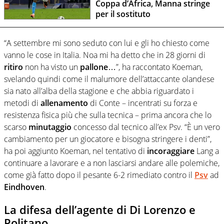
Coppa d’Africa, Manna stringe
per il sostituto
“A settembre mi sono seduto con lui e gli ho chiesto come
vanno le cose in Italia. Noa mi ha detto che in 28 giorni di
ritiro
non ha visto un
pallone
…”, ha raccontato Koeman,
svelando quindi come il malumore dell’attaccante olandese
sia nato all’alba della stagione e che abbia riguardato i
metodi di
allenamento
di Conte – incentrati su forza e
resistenza fisica più che sulla tecnica – prima ancora che lo
scarso
minutaggio
concesso dal tecnico all’ex Psv. “È un vero
cambiamento per un giocatore e bisogna stringere i denti”,
ha poi aggiunto Koeman, nel tentativo di
incoraggiare
Lang a
continuare a lavorare e a non lasciarsi andare alle polemiche,
come già fatto dopo il pesante 6-2 rimediato contro il
Psv
ad
Eindhoven
.
La difesa dell’agente di Di Lorenzo e
Politano