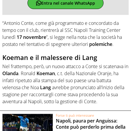
Entra nel canale WhatsApp
“Antonio Conte, come già programmato e concordato da
tempo con il club, rientrerà al SSC Napoli Training Center
lunedì
17
novembre
”, si legge nella nota che la società ha
postato nel tentativo di spegnere ulteriori
polemiche
.
Koeman e il malessere di Lang
Nel frattempo, però, un nuovo attacco a Conte si scatenava in
Olanda
. Ronald
Koeman
, c.t. della Nazionale Oranje, ha
infatti ripetuto alla stampa del suo paese una battuta
velenosa che Noa
Lang
avrebbe pronunciato all’inizio della
stagione per raccontargli come stava procedendo la sua
avventura al Napoli, sotto la gestione di Conte.
Forse ti può interessare
Napoli, paura per Anguissa:
Conte può perderlo prima della