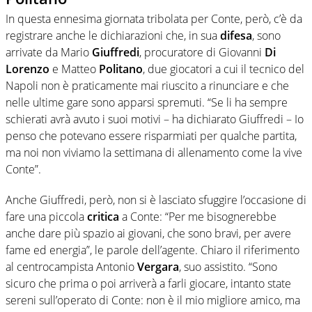
In questa ennesima giornata tribolata per Conte, però, c’è da
registrare anche le dichiarazioni che, in sua
difesa
, sono
arrivate da Mario
Giuffredi
, procuratore di Giovanni
Di
Lorenzo
e Matteo
Politano
, due giocatori a cui il tecnico del
Napoli non è praticamente mai riuscito a rinunciare e che
nelle ultime gare sono apparsi spremuti. “Se li ha sempre
schierati avrà avuto i suoi motivi – ha dichiarato Giuffredi – Io
penso che potevano essere risparmiati per qualche partita,
ma noi non viviamo la settimana di allenamento come la vive
Conte”.
Anche Giuffredi, però, non si è lasciato sfuggire l’occasione di
fare una piccola
critica
a Conte: “Per me bisognerebbe
anche dare più spazio ai giovani, che sono bravi, per avere
fame ed energia”, le parole dell’agente. Chiaro il riferimento
al centrocampista Antonio
Vergara
, suo assistito. “Sono
sicuro che prima o poi arriverà a farli giocare, intanto state
sereni sull’operato di Conte: non è il mio migliore amico, ma