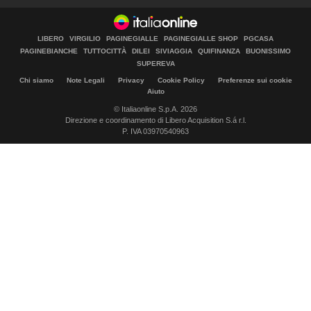
LIBERO
VIRGILIO
PAGINEGIALLE
PAGINEGIALLE SHOP
PGCASA
PAGINEBIANCHE
TUTTOCITTÀ
DILEI
SIVIAGGIA
QUIFINANZA
BUONISSIMO
SUPEREVA
Chi siamo
Note Legali
Privacy
Cookie Policy
Preferenze sui cookie
Aiuto
© Italiaonline S.p.A. 2026
Direzione e coordinamento di Libero Acquisition S.á r.l.
P. IVA 03970540963