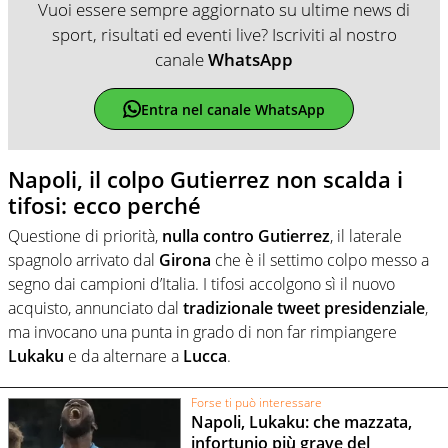
Vuoi essere sempre aggiornato su ultime news di
sport, risultati ed eventi live? Iscriviti al nostro
canale
WhatsApp
Entra nel canale WhatsApp
Napoli, il colpo Gutierrez non scalda i
tifosi: ecco perché
Questione di priorità,
nulla contro Gutierrez
, il laterale
spagnolo arrivato dal
Girona
che è il settimo colpo messo a
segno dai campioni d’Italia. I tifosi accolgono sì il nuovo
acquisto, annunciato dal
tradizionale tweet presidenziale
,
ma invocano una punta in grado di non far rimpiangere
Lukaku
e da alternare a
Lucca
.
Forse ti può interessare
Napoli, Lukaku: che mazzata,
infortunio più grave del