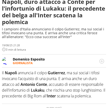
Napoli, duro attacco a Conte per
l'infortunio di Lukaku: il precedente
del belga all'Inter scatena la
polemica
I campioni d'Italia annunciano il colpo Gutierrez, ma sui social i
tifosi invocano una punta. E arriva anche una critica feroce
all'allenatore: "Ecco cosa successe all'Inter"
19/08/25 21:28
3 min di lettura
Domenico Esposito
GIORNALISTA
Da vent’anni in campo e sul campo per vivere ogni evento
in tutte le sue sfaccettature. Passione smisurata per il
Il
Napoli
annuncia il colpo
Gutierrez
, ma sui social i tifosi
calcio e per la sfera di cuoio. Il pallone è una cosa
invocano l’acquisto di una punta. E arriva anche un duro
serissima, guai a dirgli di no
attacco ad
Antonio Conte
, accusato di essere responsabile
dell’infortunio di
Lukaku
, che rischia uno stop lunghissimo. Il
precedente di Big Rom all’
Inter
scatena la polemica.