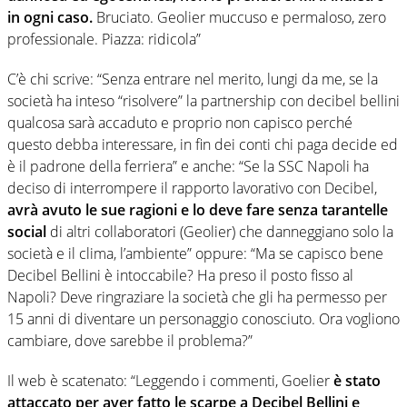
in ogni caso.
Bruciato. Geolier muccuso e permaloso, zero
professionale. Piazza: ridicola”
C’è chi scrive: “Senza entrare nel merito, lungi da me, se la
società ha inteso “risolvere” la partnership con decibel bellini
qualcosa sarà accaduto e proprio non capisco perché
questo debba interessare, in fin dei conti chi paga decide ed
è il padrone della ferriera” e anche: “Se la SSC Napoli ha
deciso di interrompere il rapporto lavorativo con Decibel,
avrà avuto le sue ragioni e lo deve fare senza tarantelle
social
di altri collaboratori (Geolier) che danneggiano solo la
società e il clima, l’ambiente” oppure: “Ma se capisco bene
Decibel Bellini è intoccabile? Ha preso il posto fisso al
Napoli? Deve ringraziare la società che gli ha permesso per
15 anni di diventare un personaggio conosciuto. Ora vogliono
cambiare, dove sarebbe il problema?”
Il web è scatenato: “Leggendo i commenti, Goelier
è stato
attaccato per aver fatto le scarpe a Decibel Bellini e