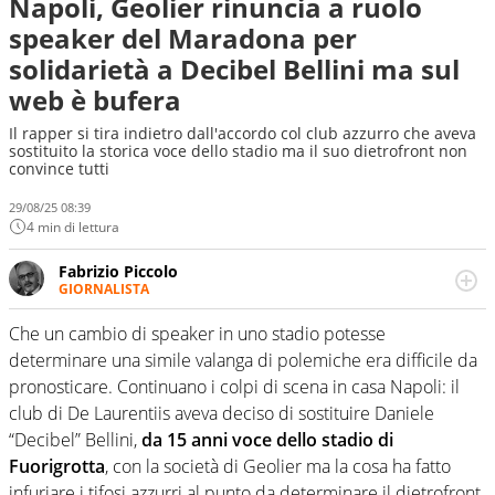
Napoli, Geolier rinuncia a ruolo
speaker del Maradona per
solidarietà a Decibel Bellini ma sul
web è bufera
Il rapper si tira indietro dall'accordo col club azzurro che aveva
sostituito la storica voce dello stadio ma il suo dietrofront non
convince tutti
29/08/25 08:39
4 min di lettura
Fabrizio Piccolo
GIORNALISTA
Nella sua carriera ha seguito numerose manifestazioni
sportive e collaborato con agenzie e testate. Esperienza,
Che un cambio di speaker in uno stadio potesse
competenza, conoscenza e memoria storica. Si occupa
determinare una simile valanga di polemiche era difficile da
prevalentemente di calcio
pronosticare. Continuano i colpi di scena in casa Napoli: il
club di De Laurentiis aveva deciso di sostituire Daniele
“Decibel” Bellini,
da 15 anni voce dello stadio di
Fuorigrotta
, con la società di Geolier ma la cosa ha fatto
infuriare i tifosi azzurri al punto da determinare il dietrofront