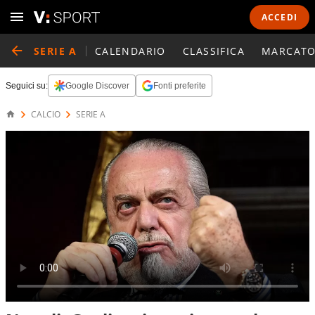
ACCEDI
SERIE A
CALENDARIO
CLASSIFICA
MARCATO
Seguici su:
Google Discover
Fonti preferite
CALCIO
SERIE A