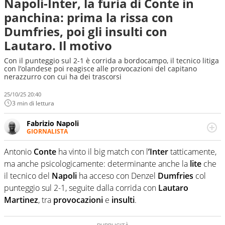
Napoli-Inter, la furia di Conte in
panchina: prima la rissa con
Dumfries, poi gli insulti con
Lautaro. Il motivo
Con il punteggio sul 2-1 è corrida a bordocampo, il tecnico litiga
con l’olandese poi reagisce alle provocazioni del capitano
nerazzurro con cui ha dei trascorsi
25/10/25 20:40
3 min di lettura
Fabrizio Napoli
GIORNALISTA
Giornalista professionista, per Virgilio Sport segue anche
il calcio ma è con la pallanuoto che esalta competenze e
Antonio
Conte
ha vinto il big match con l
’Inter
tatticamente,
passioni. Cura la comunicazione di HaBaWaBa, il più
ma anche psicologicamente: determinante anche la
lite
che
grande festival di waterpolo per bambini al mondo
il tecnico del
Napoli
ha acceso con Denzel
Dumfries
col
punteggio sul 2-1, seguite dalla corrida con
Lautaro
Martinez
, tra
provocazioni
e
insulti
.