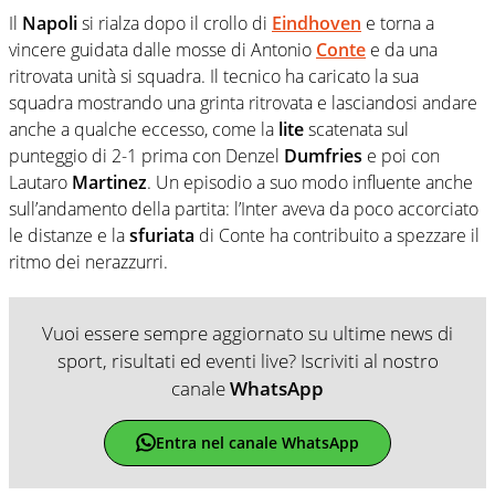
Il
Napoli
si rialza dopo il crollo di
Eindhoven
e torna a
vincere guidata dalle mosse di Antonio
Conte
e da una
ritrovata unità si squadra. Il tecnico ha caricato la sua
squadra mostrando una grinta ritrovata e lasciandosi andare
anche a qualche eccesso, come la
lite
scatenata sul
punteggio di 2-1 prima con Denzel
Dumfries
e poi con
Lautaro
Martinez
. Un episodio a suo modo influente anche
sull’andamento della partita: l’Inter aveva da poco accorciato
le distanze e la
sfuriata
di Conte ha contribuito a spezzare il
ritmo dei nerazzurri.
Vuoi essere sempre aggiornato su ultime news di
sport, risultati ed eventi live? Iscriviti al nostro
canale
WhatsApp
Entra nel canale WhatsApp