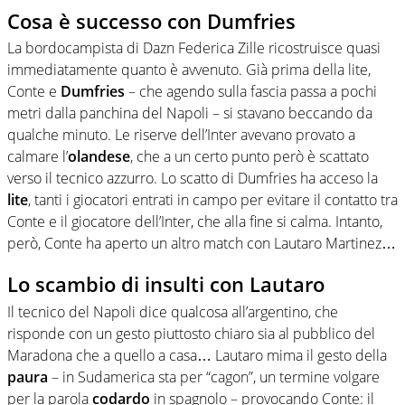
Cosa è successo con Dumfries
La bordocampista di Dazn Federica Zille ricostruisce quasi
immediatamente quanto è avvenuto. Già prima della lite,
Conte e
Dumfries
– che agendo sulla fascia passa a pochi
metri dalla panchina del Napoli – si stavano beccando da
qualche minuto. Le riserve dell’Inter avevano provato a
calmare l’
olandese
, che a un certo punto però è scattato
verso il tecnico azzurro. Lo scatto di Dumfries ha acceso la
lite
, tanti i giocatori entrati in campo per evitare il contatto tra
Conte e il giocatore dell’Inter, che alla fine si calma. Intanto,
però, Conte ha aperto un altro match con Lautaro Martinez…
Lo scambio di insulti con Lautaro
Il tecnico del Napoli dice qualcosa all’argentino, che
risponde con un gesto piuttosto chiaro sia al pubblico del
Maradona che a quello a casa… Lautaro mima il gesto della
paura
– in Sudamerica sta per “cagon”, un termine volgare
per la parola
codardo
in spagnolo – provocando Conte: il