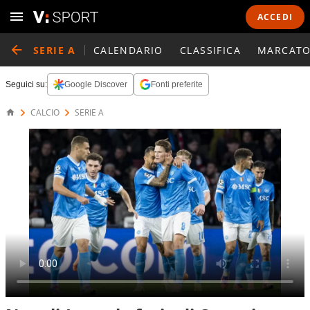
ACCEDI
SERIE A
CALENDARIO
CLASSIFICA
MARCATO
Seguici su:
Google Discover
Fonti preferite
CALCIO
SERIE A