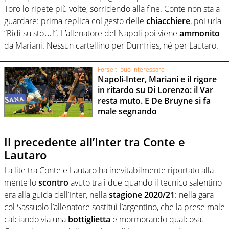
Toro lo ripete più volte, sorridendo alla fine. Conte non sta a
guardare: prima replica col gesto delle
chiacchiere
, poi urla
“Ridi su sto…!”. L’allenatore del Napoli poi viene
ammonito
da Mariani. Nessun cartellino per Dumfries, né per Lautaro.
Forse ti può interessare
Napoli-Inter, Mariani e il rigore
in ritardo su Di Lorenzo: il Var
resta muto. E De Bruyne si fa
male segnando
Il precedente all’Inter tra Conte e
Lautaro
La lite tra Conte e Lautaro ha inevitabilmente riportato alla
mente lo
scontro
avuto tra i due quando il tecnico salentino
era alla guida dell’Inter, nella
stagione 2020/21
: nella gara
col Sassuolo l’allenatore sostituì l’argentino, che la prese male
calciando via una
bottiglietta
e mormorando qualcosa.