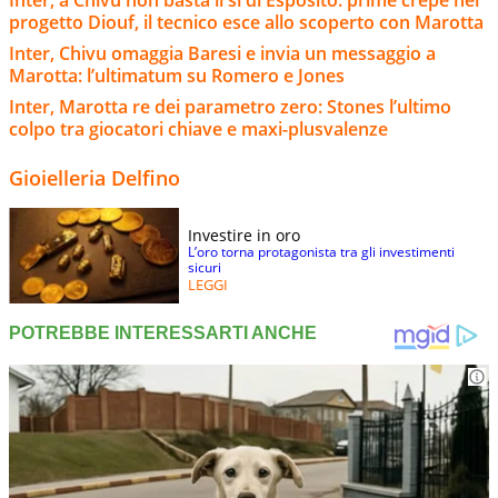
progetto Diouf, il tecnico esce allo scoperto con Marotta
Inter, Chivu omaggia Baresi e invia un messaggio a
Marotta: l’ultimatum su Romero e Jones
Inter, Marotta re dei parametro zero: Stones l’ultimo
colpo tra giocatori chiave e maxi-plusvalenze
Gioielleria Delfino
Investire in oro
L’oro torna protagonista tra gli investimenti
sicuri
LEGGI