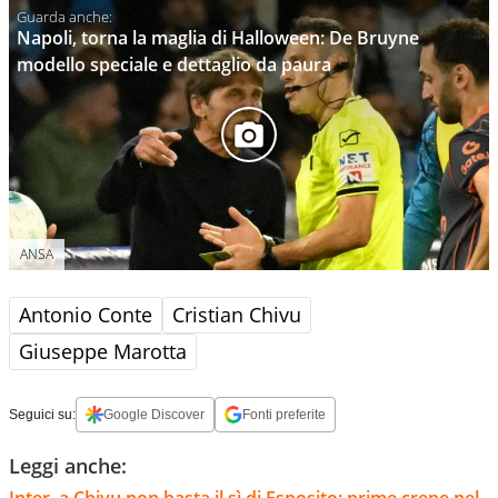
Napoli, torna la maglia di Halloween: De Bruyne
modello speciale e dettaglio da paura
ANSA
Antonio Conte
Cristian Chivu
Giuseppe Marotta
Seguici su:
Google Discover
Fonti preferite
Leggi anche:
Inter, a Chivu non basta il sì di Esposito: prime crepe nel