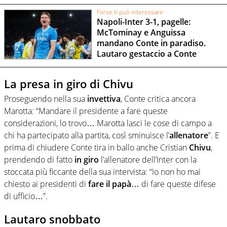
Forse ti può interessare
Napoli-Inter 3-1, pagelle:
McTominay e Anguissa
mandano Conte in paradiso.
Lautaro gestaccio a Conte
La presa in giro di Chivu
Proseguendo nella sua
invettiva
, Conte critica ancora
Marotta: “Mandare il presidente a fare queste
considerazioni, lo trovo… Marotta lasci le cose di campo a
chi ha partecipato alla partita, così sminuisce l’
allenatore
”. E
prima di chiudere Conte tira in ballo anche Cristian
Chivu
,
prendendo di fatto
in giro
l’allenatore dell’Inter con la
stoccata più ficcante della sua intervista: “Io non ho mai
chiesto ai presidenti di
fare il
papà
… di fare queste difese
di ufficio…”.
Lautaro snobbato