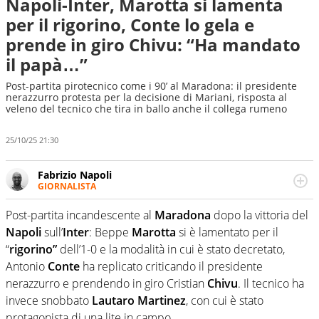
Napoli-Inter, Marotta si lamenta
per il rigorino, Conte lo gela e
prende in giro Chivu: “Ha mandato
il papà…”
Post-partita pirotecnico come i 90’ al Maradona: il presidente
nerazzurro protesta per la decisione di Mariani, risposta al
veleno del tecnico che tira in ballo anche il collega rumeno
25/10/25 21:30
Fabrizio Napoli
GIORNALISTA
Giornalista professionista, per Virgilio Sport segue anche
il calcio ma è con la pallanuoto che esalta competenze e
Post-partita incandescente al
Maradona
dopo la vittoria del
passioni. Cura la comunicazione di HaBaWaBa, il più
Napoli
sull’
Inter
: Beppe
Marotta
si è lamentato per il
grande festival di waterpolo per bambini al mondo
“
rigorino”
dell’1-0 e la modalità in cui è stato decretato,
Antonio
Conte
ha replicato criticando il presidente
nerazzurro e prendendo in giro Cristian
Chivu
. Il tecnico ha
invece snobbato
Lautaro Martinez
, con cui è stato
protagonista di una lite in campo.