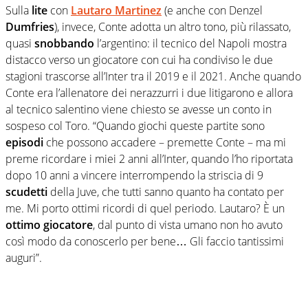
Sulla
lite
con
Lautaro Martinez
(e anche con Denzel
Dumfries
), invece, Conte adotta un altro tono, più rilassato,
quasi
snobbando
l’argentino: il tecnico del Napoli mostra
distacco verso un giocatore con cui ha condiviso le due
stagioni trascorse all’Inter tra il 2019 e il 2021. Anche quando
Conte era l’allenatore dei nerazzurri i due litigarono e allora
al tecnico salentino viene chiesto se avesse un conto in
sospeso col Toro. “Quando giochi queste partite sono
episodi
che possono accadere – premette Conte – ma mi
preme ricordare i miei 2 anni all’Inter, quando l’ho riportata
dopo 10 anni a vincere interrompendo la striscia di 9
scudetti
della Juve, che tutti sanno quanto ha contato per
me. Mi porto ottimi ricordi di quel periodo. Lautaro? È un
ottimo giocatore
, dal punto di vista umano non ho avuto
così modo da conoscerlo per bene… Gli faccio tantissimi
auguri”.