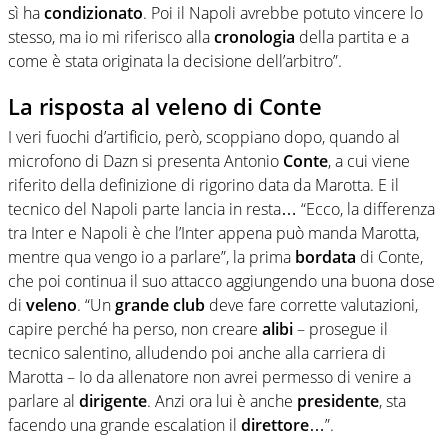
sì ha
condizionato
. Poi il Napoli avrebbe potuto vincere lo
stesso, ma io mi riferisco alla
cronologia
della partita e a
come è stata originata la decisione dell’arbitro”.
La risposta al veleno di Conte
I veri fuochi d’artificio, però, scoppiano dopo, quando al
microfono di Dazn si presenta Antonio
Conte
, a cui viene
riferito della definizione di rigorino data da Marotta. E il
tecnico del Napoli parte lancia in resta… “Ecco, la differenza
tra Inter e Napoli è che l’Inter appena può manda Marotta,
mentre qua vengo io a parlare”, la prima
bordata
di Conte,
che poi continua il suo attacco aggiungendo una buona dose
di
veleno
. “Un
grande club
deve fare corrette valutazioni,
capire perché ha perso, non creare
alibi
– prosegue il
tecnico salentino, alludendo poi anche alla carriera di
Marotta – Io da allenatore non avrei permesso di venire a
parlare al
dirigente
. Anzi ora lui è anche
presidente
, sta
facendo una grande escalation il
direttore
…”.