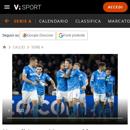
ACCEDI
SERIE A
CALENDARIO
CLASSIFICA
MARCATO
Seguici su:
Google Discover
Fonti preferite
CALCIO
SERIE A