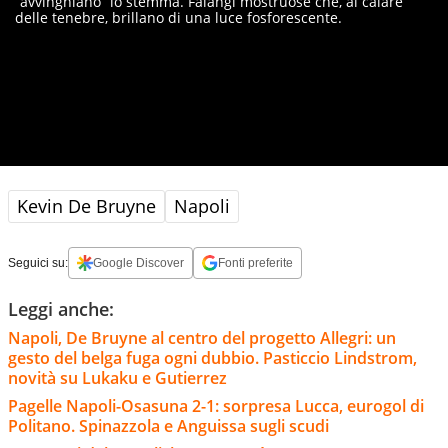
“avvinghiano” lo stemma. Falangi mostruose che, al calare
delle tenebre, brillano di una luce fosforescente.
Kevin De Bruyne
Napoli
Seguici su:
Google Discover
Fonti preferite
Leggi anche:
Napoli, De Bruyne al centro del progetto Allegri: un
gesto del belga fuga ogni dubbio. Pasticcio Lindstrom,
novità su Lukaku e Gutierrez
Pagelle Napoli-Osasuna 2-1: sorpresa Lucca, eurogol di
Politano. Spinazzola e Anguissa sugli scudi