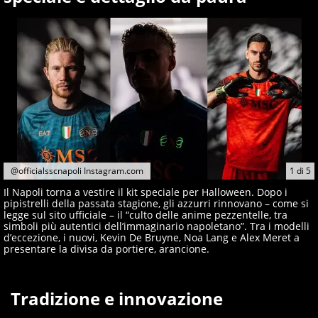
giornalisti ed esperti di sport abili sia nel gioco di
rimessa quando intercettano le notizie e le rilanciano
verso la rete, sia nella costruzione dal basso quando
creano contenuti 100% originali ed esclusivi.
@officialsscnapoli Instagram.com
1
di
5
Il Napoli torna a vestire il kit speciale per Halloween. Dopo i
pipistrelli della passata stagione, gli azzurri rinnovano – come si
legge sul sito ufficiale – il “culto delle anime pezzentelle, tra
simboli più autentici dell’immaginario napoletano”. Tra i modelli
d’eccezione, i nuovi, Kevin De Bruyne, Noa Lang e Alex Meret a
presentare la divisa da portiere, arancione.
Tradizione e innovazione