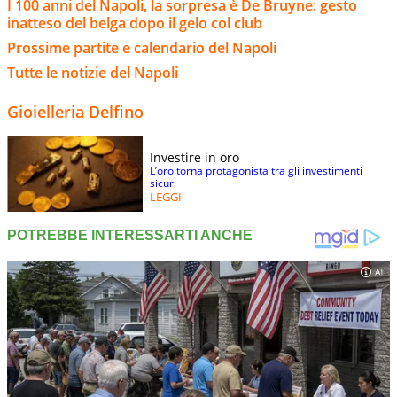
I 100 anni del Napoli, la sorpresa è De Bruyne: gesto
inatteso del belga dopo il gelo col club
Prossime partite e calendario del Napoli
Tutte le notizie del Napoli
Gioielleria Delfino
Investire in oro
L’oro torna protagonista tra gli investimenti
sicuri
LEGGI