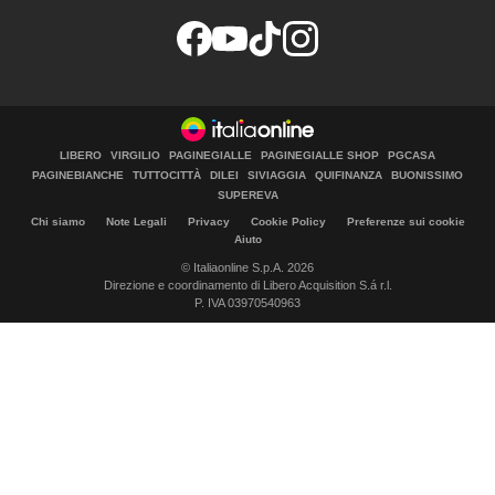
LIBERO
VIRGILIO
PAGINEGIALLE
PAGINEGIALLE SHOP
PGCASA
PAGINEBIANCHE
TUTTOCITTÀ
DILEI
SIVIAGGIA
QUIFINANZA
BUONISSIMO
SUPEREVA
Chi siamo
Note Legali
Privacy
Cookie Policy
Preferenze sui cookie
Aiuto
© Italiaonline S.p.A. 2026
Direzione e coordinamento di Libero Acquisition S.á r.l.
P. IVA 03970540963