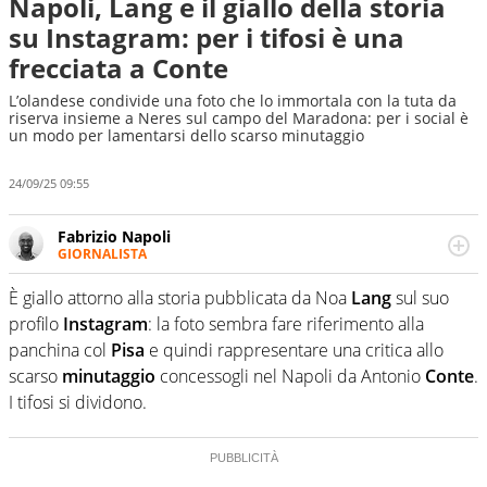
Napoli, Lang e il giallo della storia
su Instagram: per i tifosi è una
frecciata a Conte
L’olandese condivide una foto che lo immortala con la tuta da
riserva insieme a Neres sul campo del Maradona: per i social è
un modo per lamentarsi dello scarso minutaggio
24/09/25 09:55
Fabrizio Napoli
GIORNALISTA
Giornalista professionista, per Virgilio Sport segue anche
il calcio ma è con la pallanuoto che esalta competenze e
È giallo attorno alla storia pubblicata da Noa
Lang
sul suo
passioni. Cura la comunicazione di HaBaWaBa, il più
profilo
Instagram
: la foto sembra fare riferimento alla
grande festival di waterpolo per bambini al mondo
panchina col
Pisa
e quindi rappresentare una critica allo
scarso
minutaggio
concessogli nel Napoli da Antonio
Conte
.
I tifosi si dividono.