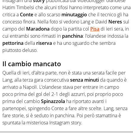
Instagram una
story
pubblicata dal videoblogger olandese
Hatim Timbelsi che alcuni tifosi hanno interpretato come una
critica a
Conte
e allo scarso
minutaggio
che il tecnico gli ha
concesso finora. Nella foto si vedono Lang e David
Neres
sul
campo del
Maradona
dopo la partita col
Pisa
di ieri sera, in
cui entrambi sono rimasti in
panchina
: l’olandese indossa la
pettorina
della
riserva
e ha uno sguardo che sembra
piuttosto deluso.
Il cambio mancato
Quella di ieri, d’altra parte, non è stata una serata facile per
Lang, alla terza gara consecutiva
senza
minuti
da quando è
arrivato a Napoli. L’olandese stava per entrare in campo
poco prima del gol del 2-1 degli azzurri, poi proprio poco
prima del cambio
Spinazzola
ha riportato avanti i
partenopei, spingendo Conte a fare altre scelte. Lang, senza
fare storie, si è seduto in panchina. Poi però stamattina è
spuntata la misteriosa Instagram story.