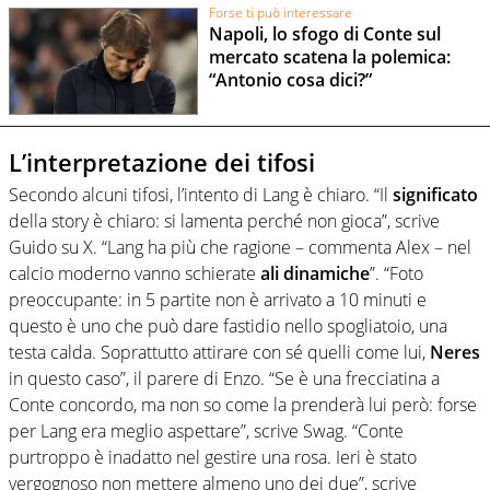
Forse ti può interessare
Napoli, lo sfogo di Conte sul
mercato scatena la polemica:
“Antonio cosa dici?”
L’interpretazione dei tifosi
Secondo alcuni tifosi, l’intento di Lang è chiaro. “Il
significato
della story è chiaro: si lamenta perché non gioca”, scrive
Guido su X. “Lang ha più che ragione – commenta Alex – nel
calcio moderno vanno schierate
ali
dinamiche
”. “Foto
preoccupante: in 5 partite non è arrivato a 10 minuti e
questo è uno che può dare fastidio
nello spogliatoio, una
testa calda. Soprattutto attirare con sé quelli come lui,
Neres
in questo caso”, il parere di Enzo. “Se è una frecciatina a
Conte concordo, ma non so come la prenderà lui però: forse
per Lang era meglio aspettare”, scrive Swag. “Conte
purtroppo è inadatto nel gestire una rosa. Ieri è stato
vergognoso non mettere almeno uno dei due”, scrive