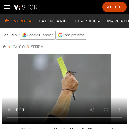
ACCEDI
SERIE A
CALENDARIO
CLASSIFICA
MARCATO
Seguici su:
Google Discover
Fonti preferite
CALCIO
SERIE A